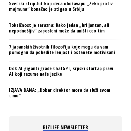
Svetski strip-hit koji deca obožavaju: „Zeka protiv
majmuna“ konačno je stigao u Srbiju
Toksičnost je zarazna: Kako jedan „briljantan, ali
nepodnošljiv“ zaposleni može da uništi ceo tim
7 japanskih životnih filozofija koje mogu da vam
pomognu da pobedite lenjost i ostanete motivisani
Dok AI giganti grade ChatGPT, srpski startap pravi
AI koji razume naše jezike
IZJAVA DANA: „Dobar direktor mora da služi svom
timu“
BIZLIFE NEWSLETTER