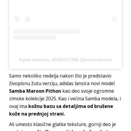
A post shared by SEVENSTORE (@sevenstorehq)
Samo nekoliko nedelja nakon što je predstavio
živopisnu žutu verziju, adidas lansira novi model
Samba Maroon Pithon
kao deo svoje ogromne
zimske kolekcije 2025. Kao i većina Samba modela, i
ovaj ima
kožnu bazu sa detaljima od brušene
kože na prednjoj strani.
Ali umesto klasične glatke teksture, gornji deo je