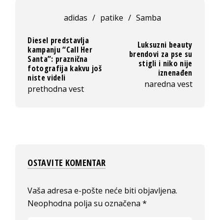
adidas
/
patike
/
Samba
Diesel predstavlja
Luksuzni beauty
kampanju “Call Her
brendovi za pse su
Santa”: praznična
stigli i niko nije
fotografija kakvu još
iznenađen
niste videli
naredna vest
prethodna vest
OSTAVITE KOMENTAR
Vaša adresa e-pošte neće biti objavljena.
Neophodna polja su označena
*