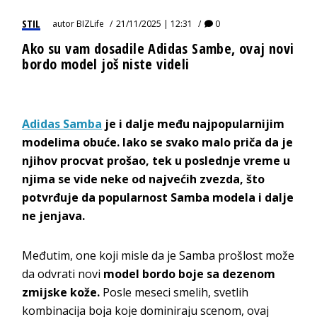
STIL
autor
BIZLife
21/11/2025 | 12:31
0
Ako su vam dosadile Adidas Sambe, ovaj novi
bordo model još niste videli
Adidas Samba
je i dalje među najpopularnijim
modelima obuće. Iako se svako malo priča da je
njihov procvat prošao, tek u poslednje vreme u
njima se vide neke od najvećih zvezda, što
potvrđuje da popularnost Samba modela i dalje
ne jenjava.
Međutim, one koji misle da je Samba prošlost može
da odvrati novi
model bordo boje sa dezenom
zmijske kože.
Posle meseci smelih, svetlih
kombinacija boja koje dominiraju scenom, ovaj