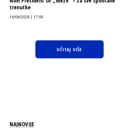
Novi President sir „Meze“ – za sve spontane
trenutke
16/06/2026 | 17:00
UČITAJ VIŠE
NAJNOVIJE