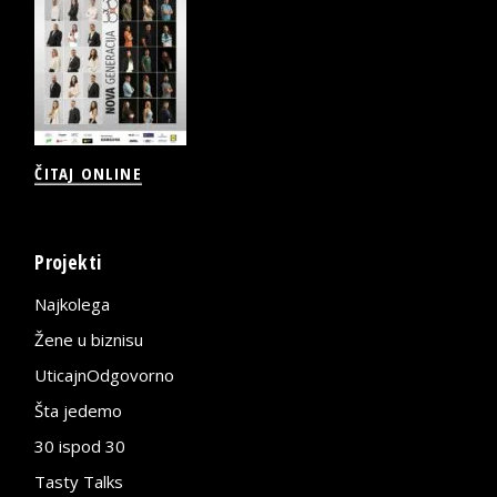
ČITAJ ONLINE
Projekti
Najkolega
Žene u biznisu
UticajnOdgovorno
Šta jedemo
30 ispod 30
Tasty Talks