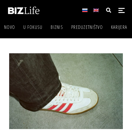
NOVO
U FOKUSU
BIZNIS
PREDUZETNIŠTVO
KARIJERA