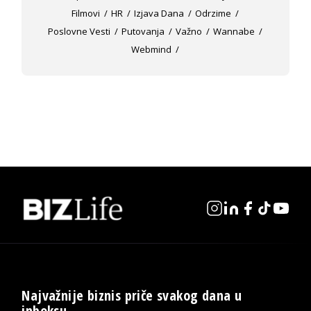
Filmovi
HR
Izjava Dana
Odrzime
Poslovne Vesti
Putovanja
Važno
Wannabe
Webmind
Najvažnije biznis priče svakog dana u
inboksu