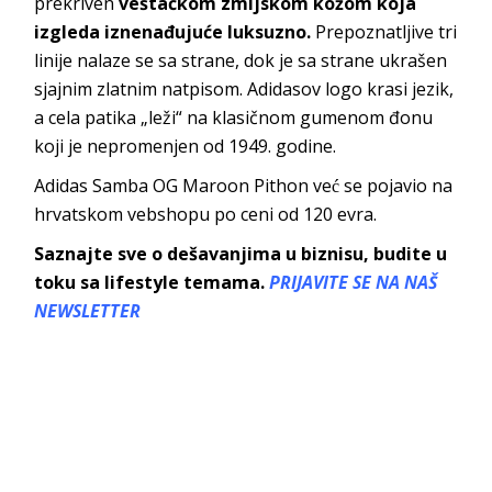
prekriven
veštačkom zmijskom kožom koja
izgleda iznenađujuće luksuzno.
Prepoznatljive tri
linije nalaze se sa strane, dok je sa strane ukrašen
sjajnim zlatnim natpisom. Adidasov logo krasi jezik,
a cela patika „leži“ na klasičnom gumenom đonu
koji je nepromenjen od 1949. godine.
Adidas Samba OG Maroon Pithon već se pojavio na
hrvatskom vebshopu po ceni od 120 evra.
Saznajte sve o dešavanjima u biznisu, budite u
toku sa lifestyle temama.
PRIJAVITE SE NA NAŠ
NEWSLETTER