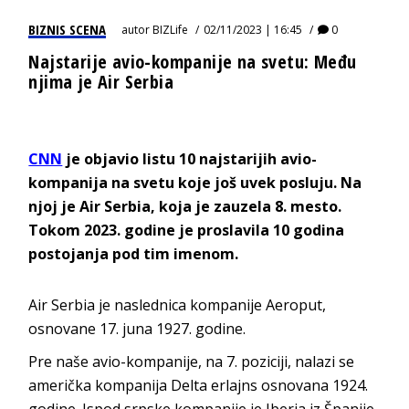
BIZNIS SCENA
autor
BIZLife
02/11/2023 | 16:45
0
Najstarije avio-kompanije na svetu: Među
njima je Air Serbia
CNN
je objavio listu 10 najstarijih avio-
kompanija na svetu koje još uvek posluju. Na
njoj je Air Serbia, koja je zauzela 8. mesto.
Tokom 2023. godine je proslavila 10 godina
postojanja pod tim imenom.
Air Serbia je naslednica kompanije Aeroput,
osnovane 17. juna 1927. godine.
Pre naše avio-kompanije, na 7. poziciji, nalazi se
američka kompanija Delta erlajns osnovana 1924.
godine. Ispod srpske kompanije je Iberia iz Španije,