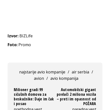
Izvor:
BIZLife
Foto:
Promo
najstarije avio kompanije
/
air serbia
/
avion
/
avio kompanija
Milioner gradi 99
Automobilski gigant
sićušnih domova za
povlači 2 miliona vozila
beskućnike: Daje im čak
– preti im opasnost od
i posao
POŽARA
prethodna vest
naredna vest