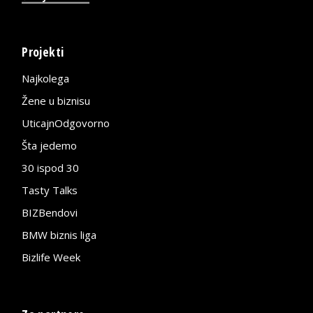
Projekti
Najkolega
Žene u biznisu
UticajnOdgovorno
Šta jedemo
30 ispod 30
Tasty Talks
BIZBendovi
BMW biznis liga
Bizlife Week