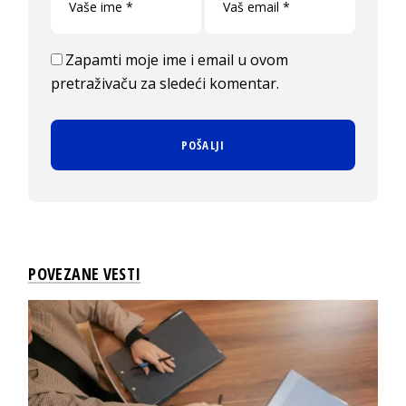
Zapamti moje ime i email u ovom
pretraživaču za sledeći komentar.
POVEZANE VESTI