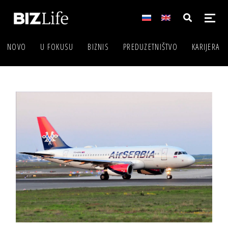
NOVO
U FOKUSU
BIZNIS
PREDUZETNIŠTVO
KARIJERA