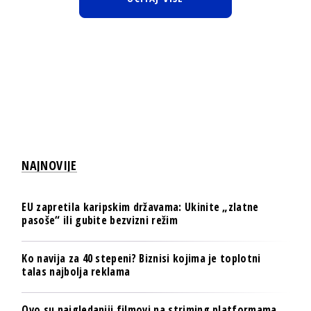
NAJNOVIJE
EU zapretila karipskim državama: Ukinite „zlatne
pasoše“ ili gubite bezvizni režim
Ko navija za 40 stepeni? Biznisi kojima je toplotni
talas najbolja reklama
Ovo su najgledaniji filmovi na striming platformama