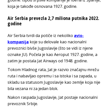
koja je takođe osnovana 1927. godine.
Air Serbia prevezla 2,7 miliona putnika 2022.
godine
Air Serbia tvrdi da potiče iz nekoliko
avio-
kompanija
koje su delovale kao nacionalni
prevoznici bivše Jugoslavije (što se vidi iz njene
oznake JU). Počela je kao Aeroput 1927. godine, a
zatim je postala Jat Airways od 1948. godine.
Tokom Hladnog rata, Jat je razvio značajnu mrežu
ruta i nabavljao opremu i sa istoka i sa zapada, u
skladu sa statusom Jugoslavije kao zemlje koja nije
bila vezana ni za jedan blok.
Nakon raspada Jugoslavije, Jat postaje nacionalni
prevoznik Srbije.