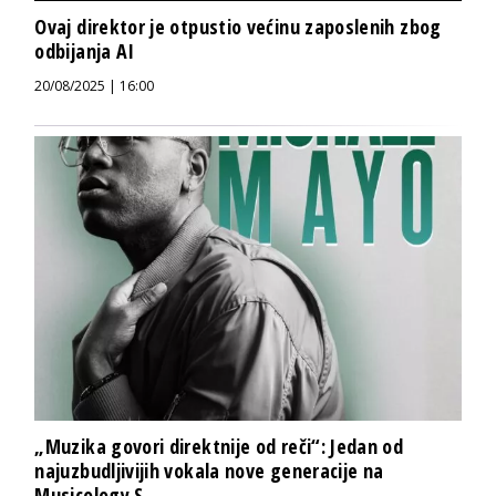
Ovaj direktor je otpustio većinu zaposlenih zbog
odbijanja AI
20/08/2025 | 16:00
„Muzika govori direktnije od reči“: Jedan od
najuzbudljivijih vokala nove generacije na
Musicology S...