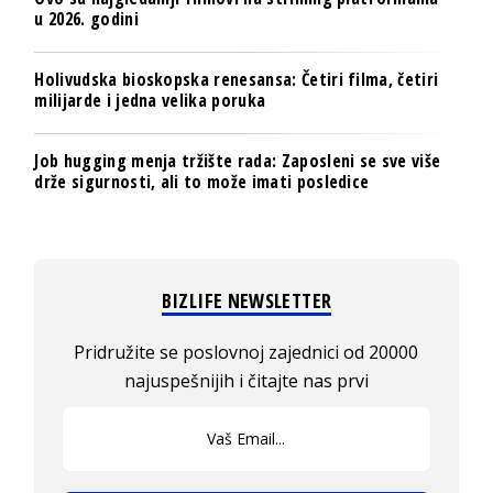
u 2026. godini
Holivudska bioskopska renesansa: Četiri filma, četiri
milijarde i jedna velika poruka
Job hugging menja tržište rada: Zaposleni se sve više
drže sigurnosti, ali to može imati posledice
BIZLIFE NEWSLETTER
Pridružite se poslovnoj zajednici od 20000
najuspešnijih i čitajte nas prvi