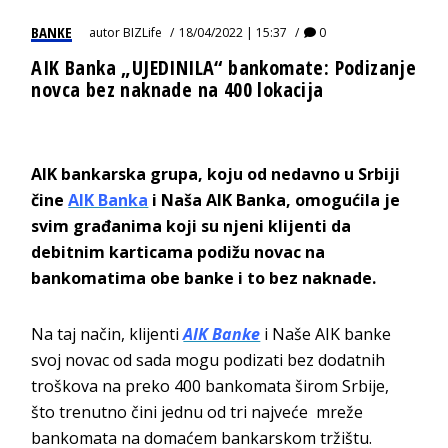
BANKE
autor
BIZLife
18/04/2022 | 15:37
0
AIK Banka „UJEDINILA“ bankomate: Podizanje
novca bez naknade na 400 lokacija
AIK bankarska grupa, koju od nedavno u Srbiji
čine
AIK Banka
i Naša AIK Banka, omogućila je
svim građanima koji su njeni klijenti da
debitnim karticama podižu novac na
bankomatima obe banke i to bez naknade.
Na taj način, klijenti
AIK Banke
i Naše AIK banke
svoj novac od sada mogu podizati bez dodatnih
troškova na preko 400 bankomata širom Srbije,
što trenutno čini jednu od tri najveće mreže
bankomata na domaćem bankarskom tržištu.