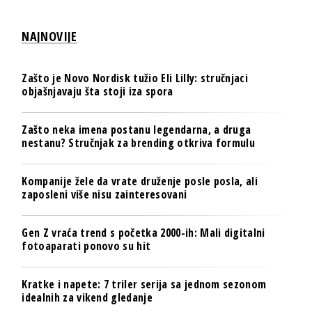
NAJNOVIJE
Zašto je Novo Nordisk tužio Eli Lilly: stručnjaci
objašnjavaju šta stoji iza spora
Zašto neka imena postanu legendarna, a druga
nestanu? Stručnjak za brending otkriva formulu
Kompanije žele da vrate druženje posle posla, ali
zaposleni više nisu zainteresovani
Gen Z vraća trend s početka 2000-ih: Mali digitalni
fotoaparati ponovo su hit
Kratke i napete: 7 triler serija sa jednom sezonom
idealnih za vikend gledanje