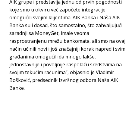
AIK grupe i predstavlja jednu od prvih pogodnosti
koje smo u okviru već započete integracije
omogućili svojim klijentima. AIK Banka i Naša AIK
Banka su i dosad, što samostalno, što zahvaljujući
saradnji sa MoneyGet, imale veoma
rasprostranjenu mrežu bankomata, ali smo na ovaj
način učinili novi i još značajniji korak napred i svim
građanima omogućili da mnogo lakše,
jednostavnije i povoljnije raspolažu sredstvima na
svojim tekućim računima“, objasnio je Vladimir
Bošković, predsednik Izvršnog odbora Naša AIK
Banke.