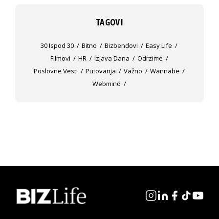
TAGOVI
30 Ispod 30
Bitno
Bizbendovi
Easy Life
Filmovi
HR
Izjava Dana
Odrzime
Poslovne Vesti
Putovanja
Važno
Wannabe
Webmind