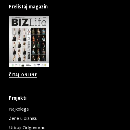
Prelistaj magazin
ČITAJ ONLINE
Projekti
Najkolega
Žene u biznisu
UticajnOdgovorno