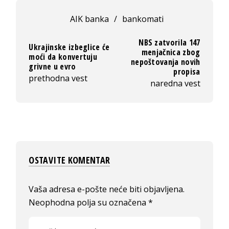
AIK banka
/
bankomati
NBS zatvorila 147
Ukrajinske izbeglice će
menjačnica zbog
moći da konvertuju
nepoštovanja novih
grivne u evro
propisa
prethodna vest
naredna vest
OSTAVITE KOMENTAR
Vaša adresa e-pošte neće biti objavljena.
Neophodna polja su označena
*