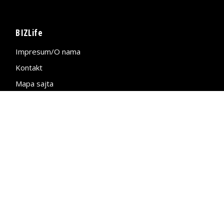
BIZLife
Impresum/O nama
Kontakt
Mapa sajta
Politika privatnosti
BIZLife – Jedini influenser u svetu
biznisa
Developed by
Premium.rs
| Copyright © 2026.
bizlife.rs
| Sva prava zadržana.