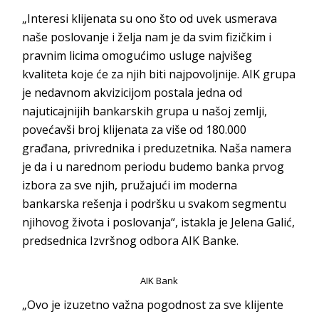
„Interesi klijenata su ono što od uvek usmerava
naše poslovanje i želja nam je da svim fizičkim i
pravnim licima omogućimo usluge najvišeg
kvaliteta koje će za njih biti najpovoljnije. AIK grupa
je nedavnom akvizicijom postala jedna od
najuticajnijih bankarskih grupa u našoj zemlji,
povećavši broj klijenata za više od 180.000
građana, privrednika i preduzetnika. Naša namera
je da i u narednom periodu budemo banka prvog
izbora za sve njih, pružajući im moderna
bankarska rešenja i podršku u svakom segmentu
njihovog života i poslovanja“, istakla je Jelena Galić,
predsednica Izvršnog odbora AIK Banke.
AIK Bank
„Ovo je izuzetno važna pogodnost za sve klijente