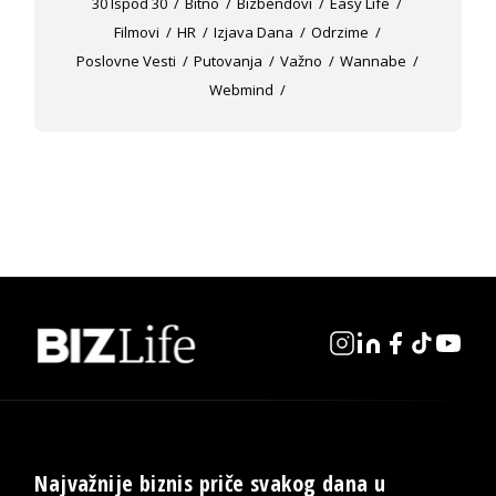
30 Ispod 30
Bitno
Bizbendovi
Easy Life
Filmovi
HR
Izjava Dana
Odrzime
Poslovne Vesti
Putovanja
Važno
Wannabe
Webmind
Najvažnije biznis priče svakog dana u