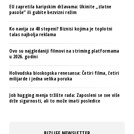
EU zapretila karipskim državama: Ukinite „zlatne
pasoše“ ili gubite bezvizni režim
Ko navija za 40 stepeni? Biznisi kojima je toplotni
talas najbolja reklama
Ovo su najgledaniji filmovi na striming platformama
u 2026. godini
Holivudska bioskopska renesansa: Četiri filma, četiri
milijarde i jedna velika poruka
Job hugging menja tržište rada: Zaposleni se sve više
drže sigurnosti, ali to može imati posledice
BIZLIFE NEWSLETTER