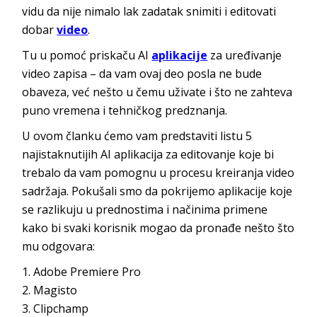
vidu da nije nimalo lak zadatak snimiti i editovati
dobar
video
.
Tu u pomoć priskaču AI
aplikacije
za uređivanje
video zapisa – da vam ovaj deo posla ne bude
obaveza, već nešto u čemu uživate i što ne zahteva
puno vremena i tehničkog predznanja.
U ovom članku ćemo vam predstaviti listu 5
najistaknutijih AI aplikacija za editovanje koje bi
trebalo da vam pomognu u procesu kreiranja video
sadržaja. Pokušali smo da pokrijemo aplikacije koje
se razlikuju u prednostima i načinima primene
kako bi svaki korisnik mogao da pronađe nešto što
mu odgovara:
Adobe Premiere Pro
Magisto
Clipchamp