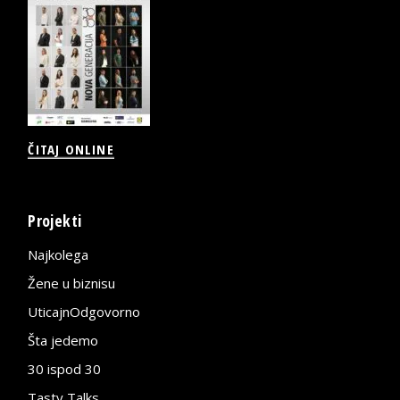
ČITAJ ONLINE
Projekti
Najkolega
Žene u biznisu
UticajnOdgovorno
Šta jedemo
30 ispod 30
Tasty Talks