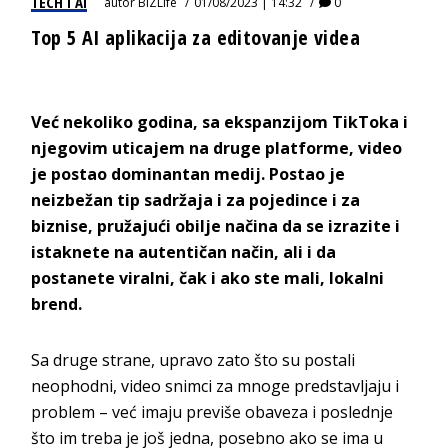
TECH I AI
autor
BIZLife
01/08/2023 | 14:32
0
Top 5 AI aplikacija za editovanje videa
Već nekoliko godina, sa ekspanzijom TikToka i
njegovim uticajem na druge platforme, video
je postao dominantan medij. Postao je
neizbežan tip sadržaja i za pojedince i za
biznise, pružajući obilje načina da se izrazite i
istaknete na autentičan način, ali i da
postanete viralni, čak i ako ste mali, lokalni
brend.
Sa druge strane, upravo zato što su postali
neophodni, video snimci za mnoge predstavljaju i
problem – već imaju previše obaveza i poslednje
što im treba je još jedna, posebno ako se ima u