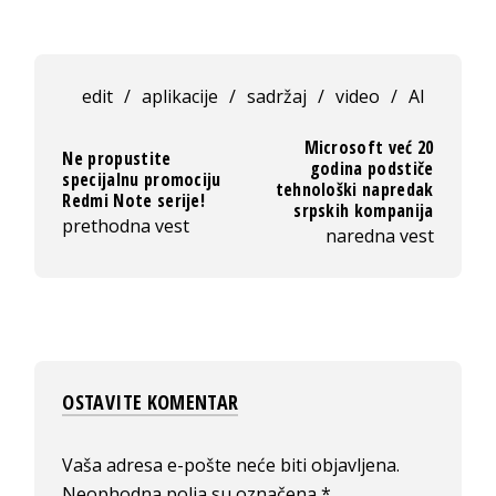
edit
/
aplikacije
/
sadržaj
/
video
/
AI
Microsoft već 20
Ne propustite
godina podstiče
specijalnu promociju
tehnološki napredak
Redmi Note serije!
srpskih kompanija
prethodna vest
naredna vest
OSTAVITE KOMENTAR
Vaša adresa e-pošte neće biti objavljena.
Neophodna polja su označena
*