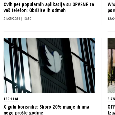
Ovih pet popularnih aplikacija su OPASNE za
Wha
vaš telefon: Obrišite ih odmah
por
21/05/2024 | 13:30
12/0
TECH I AI
BIZN
X gubi korisnike: Skoro 20% manje ih ima
OTP
nego prošle godine
Iza