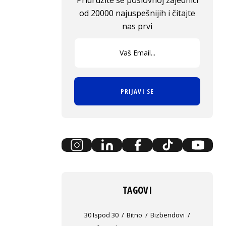
Pridružite se poslovnoj zajednici
od 20000 najuspešnijih i čitajte
nas prvi
PRIJAVI SE
TAGOVI
30 Ispod 30
Bitno
Bizbendovi