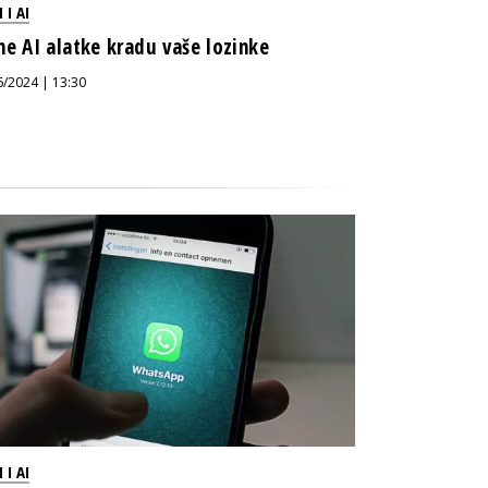
 I AI
ne AI alatke kradu vaše lozinke
6/2024 | 13:30
 I AI