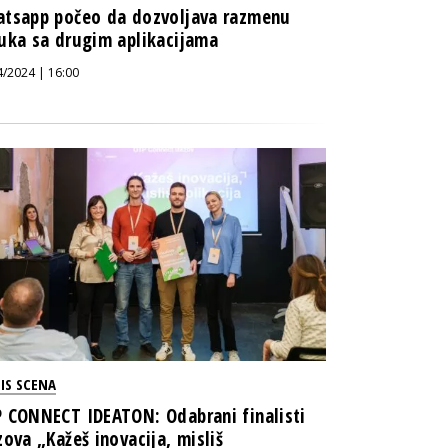
tsapp počeo da dozvoljava razmenu
uka sa drugim aplikacijama
4/2024 | 16:00
IS SCENA
 CONNECT IDEATON: Odabrani finalisti
zova „Kažeš inovacija, misliš