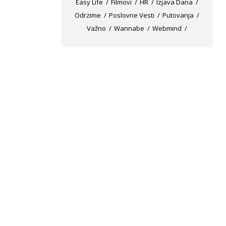
Easy Life
Filmovi
HR
Izjava Dana
Odrzime
Poslovne Vesti
Putovanja
Važno
Wannabe
Webmind