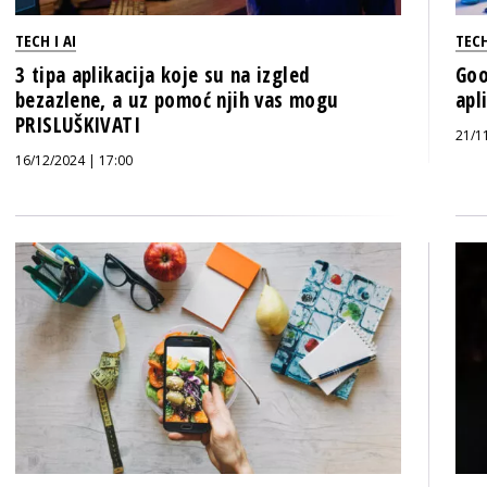
TECH I AI
TECH
3 tipa aplikacija koje su na izgled
Goo
bezazlene, a uz pomoć njih vas mogu
apl
PRISLUŠKIVATI
21/1
16/12/2024 | 17:00