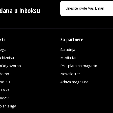
 dana u inboksu
kti
Za partnere
lega
Saradnja
 biznisu
Media Kit
jnOdgovorno
Pretplata na magazin
edemo
Newsletter
pod 30
Arhiva magazina
 Talks
ndovi
znis liga