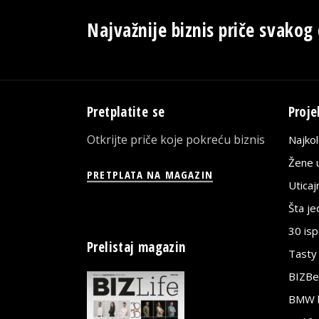
Najvažnije biznis priče svakog
Pretplatite se
Proje
Otkrijte priče koje pokreću biznis
Najko
Žene u
PRETPLATA NA MAGAZIN
Utica
Šta j
30 is
Prelistaj magazin
Tasty
BIZBe
BMW bi