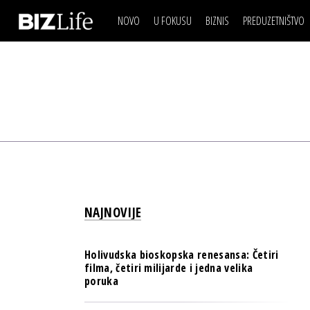
NOVO
U FOKUSU
BIZNIS
PREDUZETNIŠTVO
IZJAVA DANA
BIZNIS SCENA
VIDEO
REAL ESTATE
IZJAVA DANA
BIZNIS SCENA
BREND I KOMUNIKACI
VIDEO
REAL ESTATE
ESG & ENERGY
BREND I KOMUNIKACI
BANKE
ESG & ENERGY
OSIGURANJE
BANKE
TECH I AI
OSIGURANJE
BIZNIS & SPORT
NAJNOVIJE
TECH I AI
PULS REGIONA
BIZNIS & SPORT
NOVO NA RAFU
Holivudska bioskopska renesansa: Četiri
PULS REGIONA
filma, četiri milijarde i jedna velika
poruka
NOVO NA RAFU