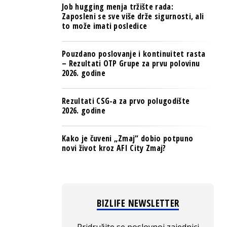
Job hugging menja tržište rada:
Zaposleni se sve više drže sigurnosti, ali
to može imati posledice
Pouzdano poslovanje i kontinuitet rasta
– Rezultati OTP Grupe za prvu polovinu
2026. godine
Rezultati CSG-a za prvo polugodište
2026. godine
Kako je čuveni „Zmaj“ dobio potpuno
novi život kroz AFI City Zmaj?
BIZLIFE NEWSLETTER