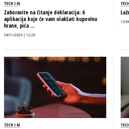
TECH I AI
TECH
Zaboravite na čitanje deklaracija: 6
Laž
aplikacija koje će vam olakšati kupovinu
13/0
hrane, pića ...
04/11/2024 | 12:29
TECH I AI
TECH