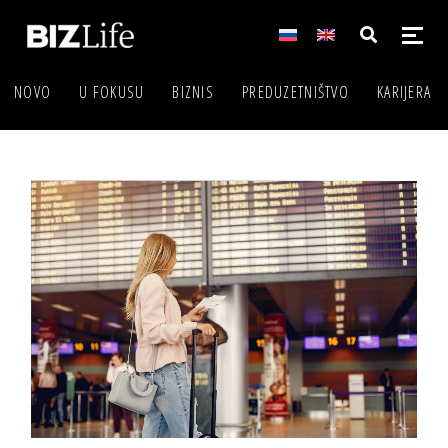
NOVO
U FOKUSU
BIZNIS
PREDUZETNIŠTVO
KARIJERA