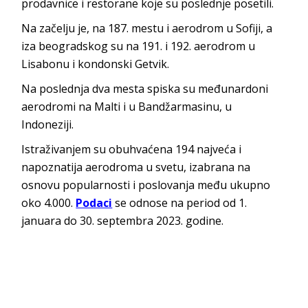
prodavnice i restorane koje su poslednje posetili.
Na začelju je, na 187. mestu i aerodrom u Sofiji, a
iza beogradskog su na 191. i 192. aerodrom u
Lisabonu i kondonski Getvik.
Na poslednja dva mesta spiska su međunardoni
aerodromi na Malti i u Bandžarmasinu, u
Indoneziji.
Istraživanjem su obuhvaćena 194 najveća i
napoznatija aerodroma u svetu, izabrana na
osnovu popularnosti i poslovanja među ukupno
oko 4.000.
Podaci
se odnose na period od 1.
januara do 30. septembra 2023. godine.