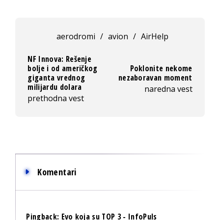
aerodromi
/
avion
/
AirHelp
NF Innova: Rešenje
bolje i od američkog
Poklonite nekome
giganta vrednog
nezaboravan moment
milijardu dolara
naredna vest
prethodna vest
Komentari
Pingback:
Evo koja su TOP 3 - InfoPuls