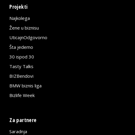
Projekti
Najkolega
Žene u biznisu
UticajnOdgovorno
Šta jedemo
30 ispod 30
Tasty Talks
BIZBendovi
BMW biznis liga
Bizlife Week
Za partnere
Saradnja