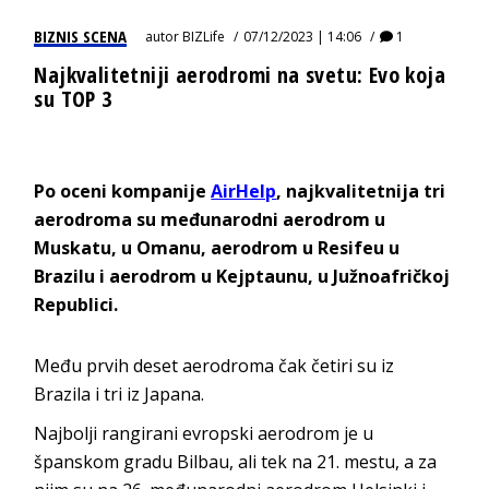
BIZNIS SCENA
autor
BIZLife
07/12/2023 | 14:06
1
Najkvalitetniji aerodromi na svetu: Evo koja
su TOP 3
Po oceni kompanije
AirHelp
, najkvalitetnija tri
aerodroma su međunarodni aerodrom u
Muskatu, u Omanu, aerodrom u Resifeu u
Brazilu i aerodrom u Kejptaunu, u Južnoafričkoj
Republici.
Među prvih deset aerodroma čak četiri su iz
Brazila i tri iz Japana.
Najbolji rangirani evropski aerodrom je u
španskom gradu Bilbau, ali tek na 21. mestu, a za