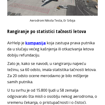
Aerodrom Nikola Tesla, Er Srbija
Rangiranje po statistici tačnosti letova
AirHelp je
kompanija
koja zastupa prava putnika
da u slučaju većeg kašnjenja ili otkazivanja letova
dobiju refundaciju.
Zato je, kako se navodi, u rangiranju najveću
težinu, sa 60 odsto, imala statistika tačnosti letova.
Za 20 odsto ocene merodavno je bilo mišljenje
samih putnika.
U tu svrhu je od 15.800 ljudi u 58 zemalja
odgovaralo šta misli o osoblju nekog aerodroma, o
vremenu čekanja, o pristupačnosti i o čistoći.