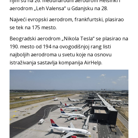
njim su na 26. međunarodni aerodrom Helsinki i
aerodrom „Leh Valensa“ u Gdanjsku na 28.
Najveći evropski aerodrom, frankfurtski, plasirao
se tek na 175 mesto.
Beogradski aerodrom „Nikola Tesla“ se plasirao na
190. mesto od 194 na ovogodišnjoj rang listi
najboljih aerodroma u svetu koje na osnovu
istraživanja sastavlja kompanija AirHelp.