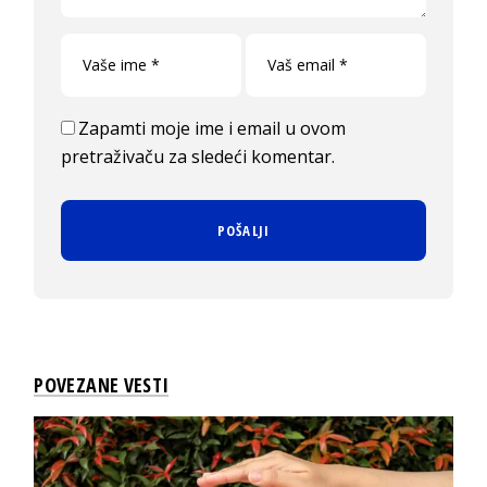
Zapamti moje ime i email u ovom
pretraživaču za sledeći komentar.
POVEZANE VESTI