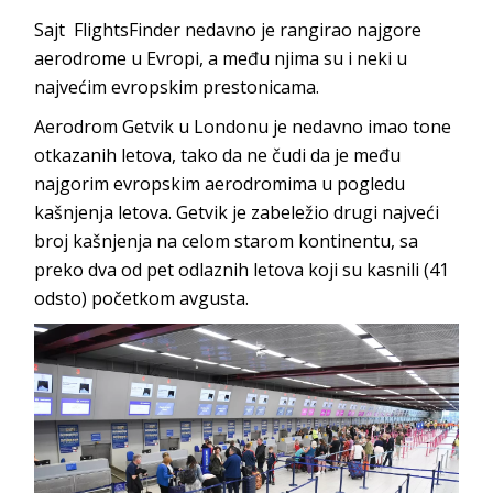
Sajt FlightsFinder nedavno je rangirao najgore
aerodrome u Evropi, a među njima su i neki u
najvećim evropskim prestonicama.
Aerodrom Getvik u Londonu je nedavno imao tone
otkazanih letova, tako da ne čudi da je među
najgorim evropskim aerodromima u pogledu
kašnjenja letova. Getvik je zabeležio drugi najveći
broj kašnjenja na celom starom kontinentu, sa
preko dva od pet odlaznih letova koji su kasnili (41
odsto) početkom avgusta.