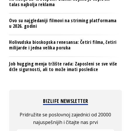
talas najbolja reklama
Ovo su najgledaniji filmovi na striming platformama
u 2026. godini
Holivudska bioskopska renesansa: Četiri filma, četiri
milijarde i jedna velika poruka
Job hugging menja tržište rada: Zaposleni se sve više
drže sigurnosti, ali to može imati posledice
BIZLIFE NEWSLETTER
Pridružite se poslovnoj zajednici od 20000
najuspešnijih i čitajte nas prvi