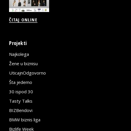
ČITAJ ONLINE
Projekti
Najkolega
Žene u biznisu
UticajnOdgovorno
Šta jedemo
30 ispod 30
Tasty Talks
BIZBendovi
BMW biznis liga
Bizlife Week