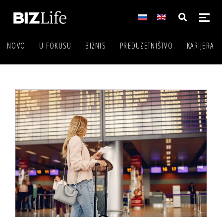
NOVO
U FOKUSU
BIZNIS
PREDUZETNIŠTVO
KARIJERA