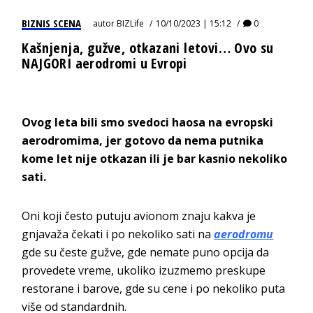
BIZNIS SCENA
autor
BIZLife
10/10/2023 | 15:12
0
Kašnjenja, gužve, otkazani letovi… Ovo su
NAJGORI aerodromi u Evropi
Ovog leta bili smo svedoci haosa na evropski
aerodromima, jer gotovo da nema putnika
kome let nije otkazan ili je bar kasnio nekoliko
sati.
Oni koji često putuju avionom znaju kakva je
gnjavaža čekati i po nekoliko sati na
aerodromu
gde su česte gužve, gde nemate puno opcija da
provedete vreme, ukoliko izuzmemo preskupe
restorane i barove, gde su cene i po nekoliko puta
više od standardnih.