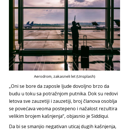
Aerodrom, zakasneli let (Unsplash)
„Oni se bore da zaposle ljude dovoljno brzo da
budu u toku sa potražnjom putnika. Dok su redovi
letova sve zauzetiji i zauzetiji, broj članova osoblja
se povećava veoma postepeno i nažalost rezultira
velikim brojem kašnjenja“, objasnio je Siddiqui.
Da bi se smanjio negativan uticaj dugih kašnjenja,