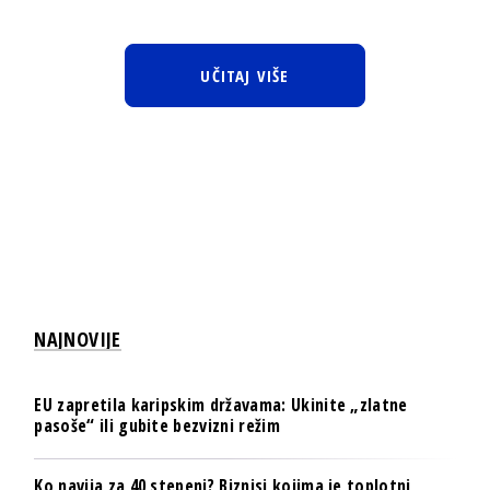
UČITAJ VIŠE
NAJNOVIJE
EU zapretila karipskim državama: Ukinite „zlatne
pasoše“ ili gubite bezvizni režim
Ko navija za 40 stepeni? Biznisi kojima je toplotni