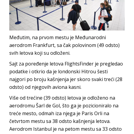
Međutim, na prvom mestu je Međunarodni
aerodrom Frankfurt, sa čak polovinom (49 odsto)
svih letova koji su odloženi.
Sajt za poređenje letova FlightsFinder je pregledao
podatke i otkrio da je londonski Hitrou šesti
najgori po broju kašnjenja jer skoro svaki treći (28
odsto) od njegovih aviona kasni.
Više od trećine (39 odsto) letova je odloženo na
aerodromu Šarl de Gol, što ga je pozicioniralo na
treće mesto, odmah iza njega je Paris Orli na
četvrtom mestu sa 38 odsto kašnjenja letova.
Aerodrom Istanbul je na petom mestu sa 33 odsto