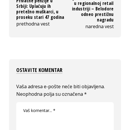
Privatne penzije u
u regionalnoj retail
Srbiji: Uplaćuju ih
industriji – Belodore
pretežno muškarci, u
odneo prestižnu
proseku stari 47 godina
nagradu
prethodna vest
naredna vest
OSTAVITE KOMENTAR
Vaša adresa e-pošte neće biti objavljena.
Neophodna polja su označena
*