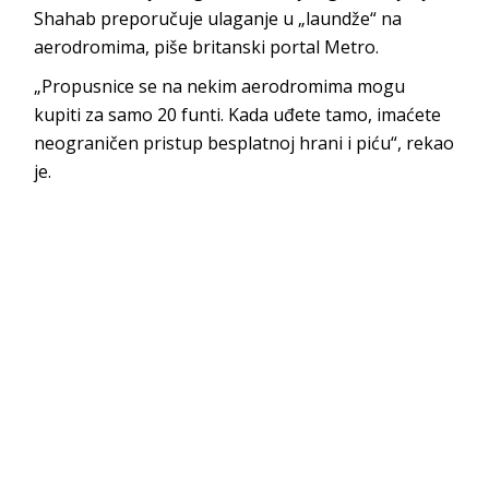
Shahab preporučuje ulaganje u „laundže“ na
aerodromima, piše britanski portal Metro.
„Propusnice se na nekim aerodromima mogu
kupiti za samo 20 funti. Kada uđete tamo, imaćete
neograničen pristup besplatnoj hrani i piću“, rekao
je.