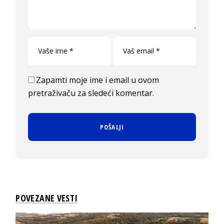
Zapamti moje ime i email u ovom
pretraživaču za sledeći komentar.
POVEZANE VESTI