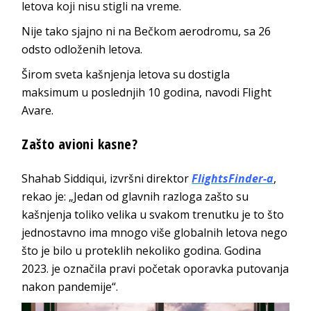
letova koji nisu stigli na vreme.
Nije tako sjajno ni na Bečkom aerodromu, sa 26
odsto odloženih letova.
Širom sveta kašnjenja letova su dostigla
maksimum u poslednjih 10 godina, navodi Flight
Avare.
Zašto avioni kasne?
Shahab Siddiqui, izvršni direktor
FlightsFinder-a
,
rekao je: „Jedan od glavnih razloga zašto su
kašnjenja toliko velika u svakom trenutku je to što
jednostavno ima mnogo više globalnih letova nego
što je bilo u proteklih nekoliko godina. Godina
2023. je označila pravi početak oporavka putovanja
nakon pandemije“.