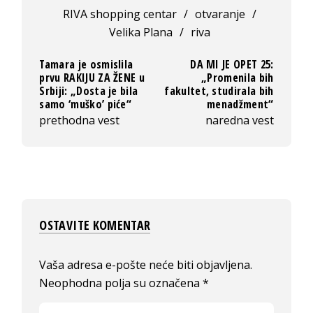
RIVA shopping centar
/
otvaranje
/
Velika Plana
/
riva
Tamara je osmislila
DA MI JE OPET 25:
prvu RAKIJU ZA ŽENE u
„Promenila bih
Srbiji: „Dosta je bila
fakultet, studirala bih
samo ‘muško’ piće“
menadžment“
prethodna vest
naredna vest
OSTAVITE KOMENTAR
Vaša adresa e-pošte neće biti objavljena.
Neophodna polja su označena
*