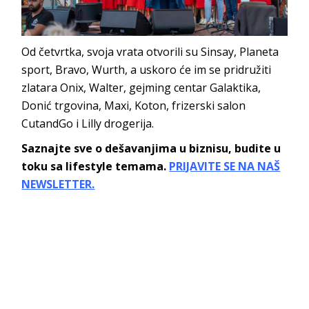
Od četvrtka, svoja vrata otvorili su Sinsay, Planeta
sport, Bravo, Wurth, a uskoro će im se pridružiti
zlatara Onix, Walter, gejming centar Galaktika,
Donić trgovina, Maxi, Koton, frizerski salon
CutandGo i Lilly drogerija.
Saznajte sve o dešavanjima u biznisu, budite u
toku sa lifestyle temama.
PRIJAVITE SE NA NAŠ
NEWSLETTER.