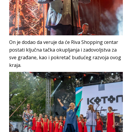
On je dodao da veruje da će Riva Shopping centar
postati ključna tačka okupljanja i zadovoljstva za
sve građane, kao i pokretač budućeg razvoja ovog
kraja.