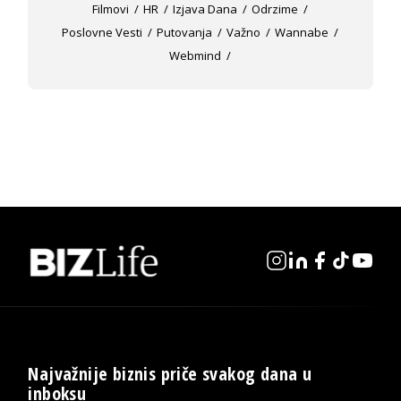
Filmovi
HR
Izjava Dana
Odrzime
Poslovne Vesti
Putovanja
Važno
Wannabe
Webmind
Najvažnije biznis priče svakog dana u
inboksu