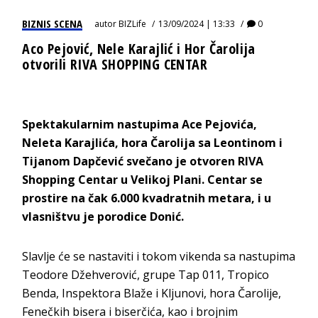
BIZNIS SCENA
autor
BIZLife
13/09/2024 | 13:33
0
Aco Pejović, Nele Karajlić i Hor Čarolija
otvorili RIVA SHOPPING CENTAR
Spektakularnim nastupima Ace Pejov
ića,
Neleta Karajlića, hora Čarolija sa Leontinom i
Tijanom Dapčević
svečano je otvoren RIVA
Shopping Centar u Velikoj Plani. Centar se
prostire na čak 6.000 kvadratnih metara, i u
vlasništvu je porodice Donić.
Slavlje će se nastaviti i tokom vikenda sa nastupima
Teodore Džehverović, grupe Tap 011, Tropico
Benda, Inspektora Blaže i Kljunovi, hora Čarolije,
Fenečkih bisera i biserčića, kao i brojnim