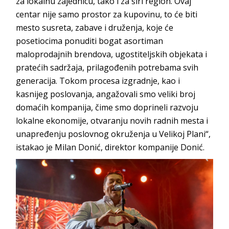
za lokalnu zajednicu, tako i za širi region. Ovaj
centar nije samo prostor za kupovinu, to će biti
mesto susreta, zabave i druženja, koje će
posetiocima ponuditi bogat asortiman
maloprodajnih brendova, ugostiteljskih objekata i
pratećih sadržaja, prilagođenih potrebama svih
generacija. Tokom procesa izgradnje, kao i
kasnijeg poslovanja, angažovali smo veliki broj
domaćih kompanija, čime smo doprineli razvoju
lokalne ekonomije, otvaranju novih radnih mesta i
unapređenju poslovnog okruženja u Velikoj Plani“,
istakao je Milan Donić, direktor kompanije Donić.