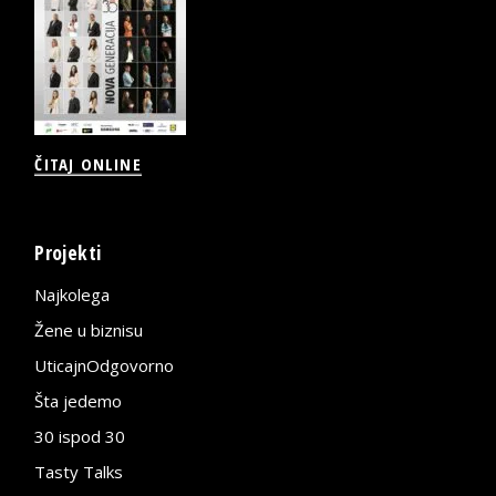
ČITAJ ONLINE
Projekti
Najkolega
Žene u biznisu
UticajnOdgovorno
Šta jedemo
30 ispod 30
Tasty Talks