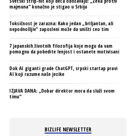
Svetski strip-hit koji deca obožavaju: „Zeka protiv
majmuna“ konačno je stigao u Srbiju
Toksičnost je zarazna: Kako jedan „briljantan, ali
nepodnošljiv“ zaposleni može da uništi ceo tim
7 japanskih životnih filozofija koje mogu da vam
pomognu da pobedite lenjost i ostanete motivisani
Dok AI giganti grade ChatGPT, srpski startap pravi
AI koji razume naše jezike
IZJAVA DANA: „Dobar direktor mora da služi svom
timu“
BIZLIFE NEWSLETTER