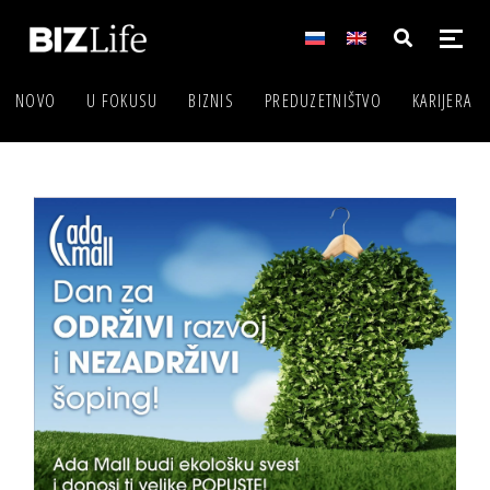
NOVO
U FOKUSU
BIZNIS
PREDUZETNIŠTVO
KARIJERA