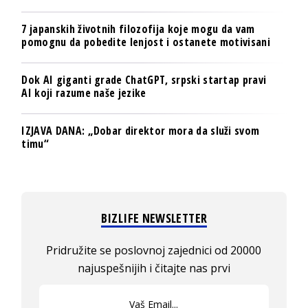
7 japanskih životnih filozofija koje mogu da vam
pomognu da pobedite lenjost i ostanete motivisani
Dok AI giganti grade ChatGPT, srpski startap pravi
AI koji razume naše jezike
IZJAVA DANA: „Dobar direktor mora da služi svom
timu“
BIZLIFE NEWSLETTER
Pridružite se poslovnoj zajednici od 20000
najuspešnijih i čitajte nas prvi