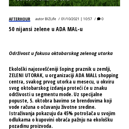
AFTERHOUR
autor
BIZLife
01/10/2021 | 10:57
0
50 nijansi zelene u ADA MAL-u
Održivost u fokusu oktobarskog zelenog utorka
Ekološki najosvešćeniji šoping praznik u zemlji,
ZELENI UTORAK,
u organizaciji
ADA MALL
shopping
centra, svakog prvog utorka u mesecu, u okviru
svog oktobarskog izdanja proteći će u znaku
održivosti u segmentu mode.
Uz specijalne
popuste, 5. oktobra
bavimo se brendovima koji
vode računa o očuvanju životne sredine.
Istraživanja pokazuju da 45% potrošača u svojim
odlukama o kupovini obraća pažnju na ekološku
pozadinu proizvoda.