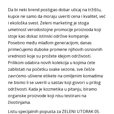
Da bi neki brend postigao dobar uticaj na tržištu,
kupce ne samo da moraju uveriti cena i kvalitet, već
i ekološka svest. Zeleni marketing je stoga
umetnost verodostojne promocije proizvoda koji
stoje kao dokaz istinski održive kompanije.
Posebno među mlađom generacijom, danas
primećujemo duboke promene njihovih osnovnih
vrednosti koje su prožete idejom održivosti.
Prilikom odabira novih kolekcija u kojima ćete
zablistati na početku svake sezone, sve češće
zavrćemo ušivene etikete na omiljenim komadima
ne bismo li se uverili u sastav koji govori u prilog
održivosti. Kada je kozmetika u pitanju, biramo
organske proizvode koji nisu testirani na
životinjama.
Listu specijalnih popusta za ZELENI UTORAK 05.