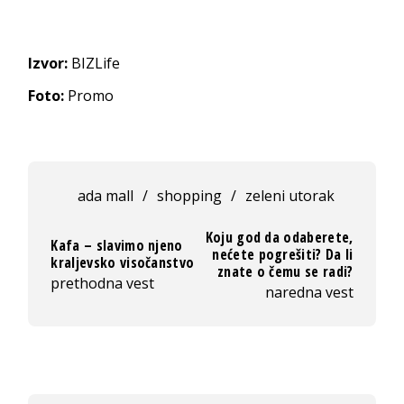
Izvor:
BIZLife
Foto:
Promo
ada mall
/
shopping
/
zeleni utorak
Koju god da odaberete,
Kafa – slavimo njeno
nećete pogrešiti? Da li
kraljevsko visočanstvo
znate o čemu se radi?
prethodna vest
naredna vest