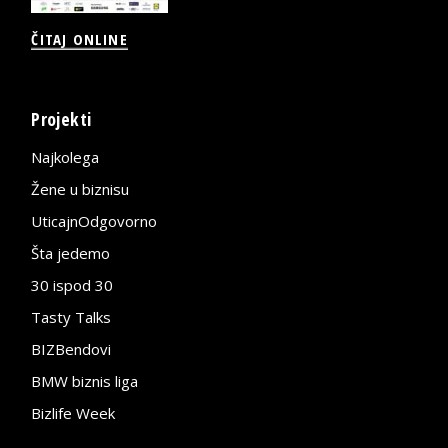
ČITAJ ONLINE
Projekti
Najkolega
Žene u biznisu
UticajnOdgovorno
Šta jedemo
30 ispod 30
Tasty Talks
BIZBendovi
BMW biznis liga
Bizlife Week