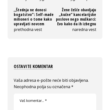
,,Štednja ne donosi
Žene češće obavljaju
bogatstvo“: Self-made
,,kućne“ kancelarijske
milioneri o tome kako
poslove nego muškarci:
upravljati novcem
Evo kako da ih izbegnu
prethodna vest
naredna vest
OSTAVITE KOMENTAR
Vaša adresa e-pošte neće biti objavljena.
Neophodna polja su označena
*