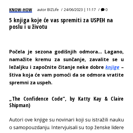
KNOW-HOW
autor
BIZLife
24/06/2023 | 11:17
0
5 knjiga koje će vas spremiti za USPEH na
poslu i u životu
Počela je sezona godišnjih odmora… Lagano,
namažite kremu za sunčanje, zavalite se u
ležaljku i započnite čitanje neke dobre
knjige
–
štiva koja će vam pomoći da se odmora vratite
spremni za uspeh.
„The Confidence Code“
, by Katty Kay & Claire
Shipman)
Autori ove knjige su novinari koji su istražili nauku
o samopouzdanju. Intervjuisali su top ženske lidere