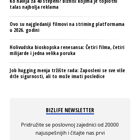
Ko navija za 40 stepeni? Biznisi kojima je toplotni
talas najbolja reklama
Ovo su najgledaniji filmovi na striming platformama
u 2026. godini
Holivudska bioskopska renesansa: Četiri filma, četiri
milijarde i jedna velika poruka
Job hugging menja tržište rada: Zaposleni se sve više
drže sigurnosti, ali to može imati posledice
BIZLIFE NEWSLETTER
Pridružite se poslovnoj zajednici od 20000
najuspešnijih i čitajte nas prvi