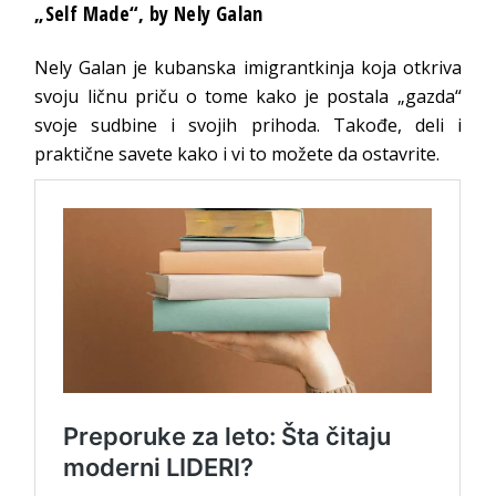
„Self Made“
, by Nely Galan
Nely Galan je kubanska imigrantkinja koja otkriva
svoju ličnu priču o tome kako je postala „gazda“
svoje sudbine i svojih prihoda. Takođe, deli i
praktične savete kako i vi to možete da ostavrite.