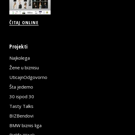
ČITAJ ONLINE
Projekti
Najkolega
Žene u biznisu
UticajnOdgovorno
Šta jedemo
30 ispod 30
Tasty Talks
BIZBendovi
BMW biznis liga
Bizlife Week