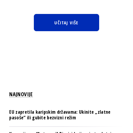
UČITAJ VIŠE
NAJNOVIJE
EU zapretila karipskim državama: Ukinite „zlatne
pasoše“ ili gubite bezvizni režim