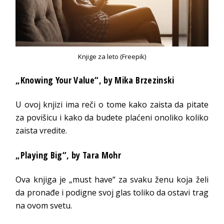
Knjige za leto (Freepik)
„Knowing Your Value“
, by Mika Brzezinski
U ovoj knjizi ima reči o tome kako zaista da pitate
za povišicu i kako da budete plaćeni onoliko koliko
zaista vredite.
„Playing Big“
, by Tara Mohr
Ova knjiga je „must have“ za svaku ženu koja želi
da pronađe i podigne svoj glas toliko da ostavi trag
na ovom svetu.