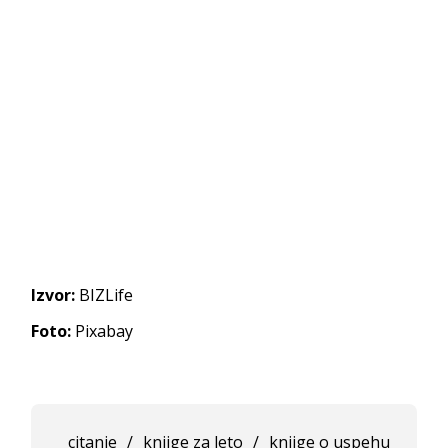
Izvor:
BIZLife
Foto:
Pixabay
citanje
/
knjige za leto
/
knjige o uspehu