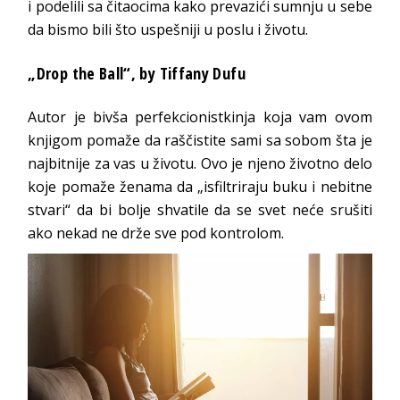
i podelili sa čitaocima kako prevazići sumnju u sebe
da bismo bili što uspešniji u poslu i životu.
„Drop the Ball“
, by Tiffany Dufu
Autor je bivša perfekcionistkinja koja vam ovom
knjigom pomaže da raščistite sami sa sobom šta je
najbitnije za vas u životu. Ovo je njeno životno delo
koje pomaže ženama da „isfiltriraju buku i nebitne
stvari“ da bi bolje shvatile da se svet neće srušiti
ako nekad ne drže sve pod kontrolom.