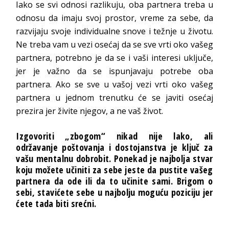
Iako se svi odnosi razlikuju, oba partnera treba u
odnosu da imaju svoj prostor, vreme za sebe, da
razvijaju svoje individualne snove i težnje u životu.
Ne treba vam u vezi osećaj da se sve vrti oko vašeg
partnera, potrebno je da se i vaši interesi uključe,
jer je važno da se ispunjavaju potrebe oba
partnera. Ako se sve u vašoj vezi vrti oko vašeg
partnera u jednom trenutku će se javiti osećaj
prezira jer živite njegov, a ne vaš život.
Izgovoriti „zbogom“ nikad nije lako, ali
održavanje poštovanja i dostojanstva je ključ za
vašu mentalnu dobrobit. Ponekad je najbolja stvar
koju možete učiniti za sebe jeste da pustite vašeg
partnera da ode ili da to učinite sami. Brigom o
sebi, stavićete sebe u najbolju moguću poziciju jer
ćete tada biti srećni.