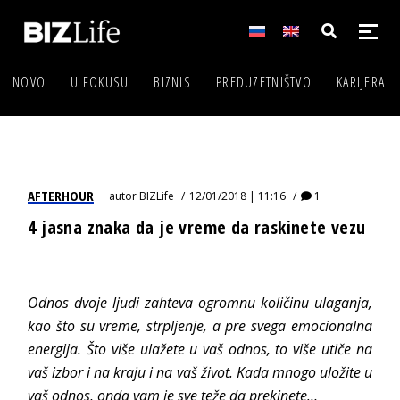
NOVO
U FOKUSU
BIZNIS
PREDUZETNIŠTVO
KARIJERA
AFTERHOUR
autor
BIZLife
12/01/2018 | 11:16
1
4 jasna znaka da je vreme da raskinete vezu
Odnos dvoje ljudi zahteva ogromnu količinu ulaganja,
kao što su vreme, strpljenje, a pre svega emocionalna
energija. Što više ulažete u vaš odnos, to više utiče na
vaš izbor i na kraju i na vaš život. Kada mnogo uložite u
vaš odnos, onda vam je sve teže da prekinete…