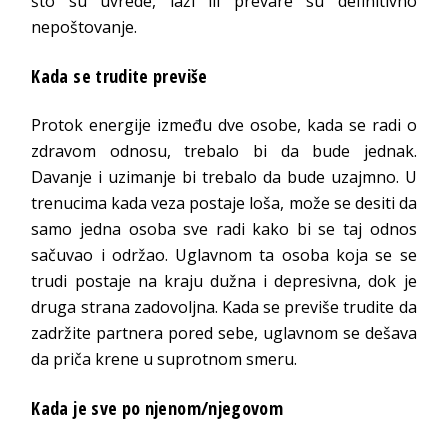
što su uvrede, laži ili prevare su definitivno
nepoštovanje.
Kada se trudite previše
Protok energije između dve osobe, kada se radi o
zdravom odnosu, trebalo bi da bude jednak.
Davanje i uzimanje bi trebalo da bude uzajmno. U
trenucima kada veza postaje loša, može se desiti da
samo jedna osoba sve radi kako bi se taj odnos
sačuvao i održao. Uglavnom ta osoba koja se se
trudi postaje na kraju dužna i depresivna, dok je
druga strana zadovoljna. Kada se previše trudite da
zadržite partnera pored sebe, uglavnom se dešava
da priča krene u suprotnom smeru.
Kada je sve po njenom/njegovom