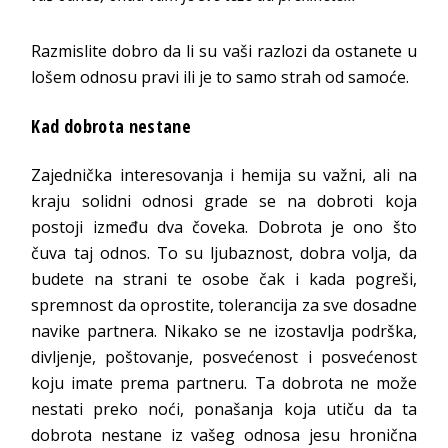
Razmislite dobro da li su vaši razlozi da ostanete u
lošem odnosu pravi ili je to samo strah od samoće.
Kad dobrota nestane
Zajednička interesovanja i hemija su važni, ali na
kraju solidni odnosi grade se na dobroti koja
postoji između dva čoveka. Dobrota je ono što
čuva taj odnos. To su ljubaznost, dobra volja, da
budete na strani te osobe čak i kada pogreši,
spremnost da oprostite, tolerancija za sve dosadne
navike partnera. Nikako se ne izostavlja podrška,
divljenje, poštovanje, posvećenost i posvećenost
koju imate prema partneru. Ta dobrota ne može
nestati preko noći, ponašanja koja utiču da ta
dobrota nestane iz vašeg odnosa jesu hronična