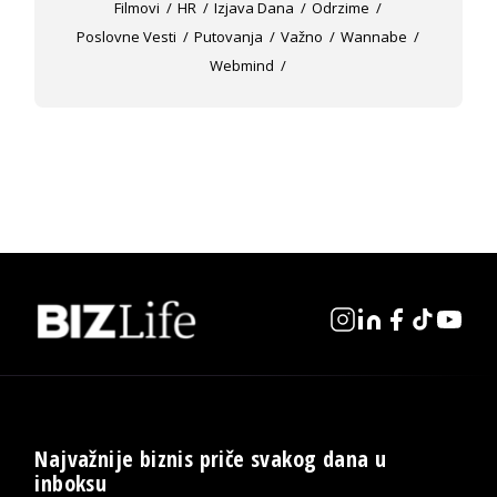
Filmovi
HR
Izjava Dana
Odrzime
Poslovne Vesti
Putovanja
Važno
Wannabe
Webmind
Najvažnije biznis priče svakog dana u
inboksu