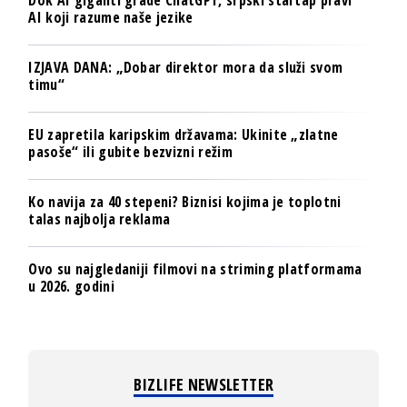
Dok AI giganti grade ChatGPT, srpski startap pravi
AI koji razume naše jezike
IZJAVA DANA: „Dobar direktor mora da služi svom
timu“
EU zapretila karipskim državama: Ukinite „zlatne
pasoše“ ili gubite bezvizni režim
Ko navija za 40 stepeni? Biznisi kojima je toplotni
talas najbolja reklama
Ovo su najgledaniji filmovi na striming platformama
u 2026. godini
BIZLIFE NEWSLETTER