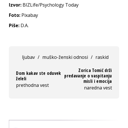
Izvor:
BIZLife/Psychology Today
Foto:
Pixabay
Piše:
D.A.
ljubav
/
muško-ženski odnosi
/
raskid
Zorica Tomić drži
Dom kakav ste oduvek
predavanje o vaspitanju
želeli
misli i emocija
prethodna vest
naredna vest