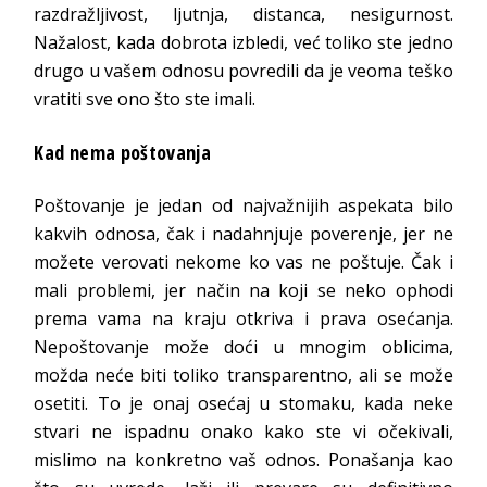
razdražljivost, ljutnja, distanca, nesigurnost.
Nažalost, kada dobrota izbledi, već toliko ste jedno
drugo u vašem odnosu povredili da je veoma teško
vratiti sve ono što ste imali.
Kad nema poštovanja
Poštovanje je jedan od najvažnijih aspekata bilo
kakvih odnosa, čak i nadahnjuje poverenje, jer ne
možete verovati nekome ko vas ne poštuje. Čak i
mali problemi, jer način na koji se neko ophodi
prema vama na kraju otkriva i prava osećanja.
Nepoštovanje može doći u mnogim oblicima,
možda neće biti toliko transparentno, ali se može
osetiti. To je onaj osećaj u stomaku, kada neke
stvari ne ispadnu onako kako ste vi očekivali,
mislimo na konkretno vaš odnos. Ponašanja kao