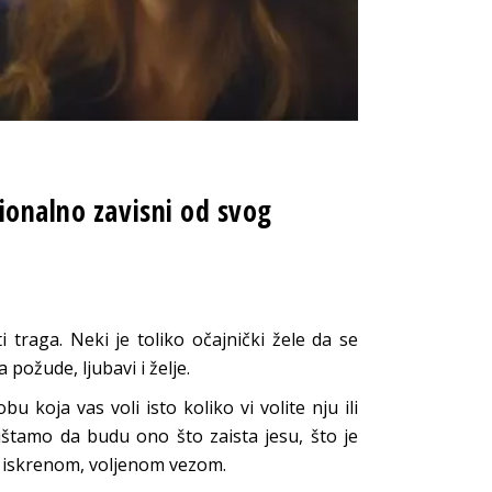
ionalno zavisni od svog
traga. Neki je toliko očajnički žele da se
požude, ljubavi i želje.
koja vas voli isto koliko vi volite nju ili
puštamo da budu ono što zaista jesu, što je
 iskrenom, voljenom vezom.