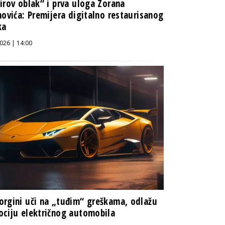
irov oblak“ i prva uloga Zorana
novića: Premijera digitalno restaurisanog
ka
026 | 14:00
rgini uči na „tuđim“ greškama, odlažu
ciju električnog automobila