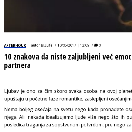
AFTERHOUR
autor
BIZLife
10/05/2017 | 12:09
0
10 znakova da niste zaljubljeni već emoc
partnera
Ljubav je ono za čim skoro svaka osoba na ovoj planeti 
upuštaju u početne faze romantike, zaslepljeni osećanjima 
Nema boljeg osećaja na svetu nego kada pronađete osobu 
njega. Ali, nekada idealizujemo ljude više nego što ih 
posledica traganja za sopstvenom potvrdom, pre nego za