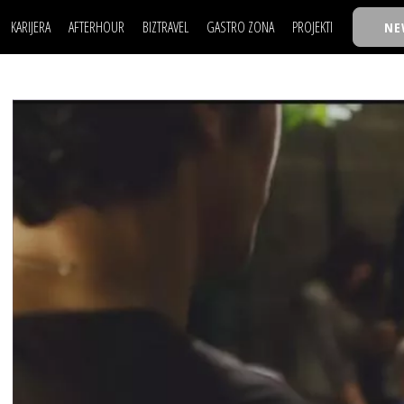
KARIJERA
AFTERHOUR
BIZTRAVEL
GASTRO ZONA
PROJEKTI
NE
POSAO
FILM I SCENA
NAJKOLEGA
LJUDI (HR)
KNJIGE
TASTY TALKS
POSAO
FILM I SCENA
NAJKOLEGA
JE
MOJ UGAO
AUTO SVET
30 ISPOD 30
LJUDI (HR)
KNJIGE
TASTY TALKS
USAVRŠAVANJE
STIL
BACK TO OFFIC
JE
MOJ UGAO
AUTO SVET
30 ISPOD 30
KNOW-HOW
WELLBEING
BIZBENDOVI
USAVRŠAVANJE
STIL
BACK TO OFFIC
BIZKOLEGIJUM
KNOW-HOW
WELLBEING
BIZBENDOVI
BMW BIZNIS LIG
BIZKOLEGIJUM
BIZLIFE WEEK
BMW BIZNIS LIG
IZJAVA GODINE
BIZLIFE WEEK
IZJAVA GODINE