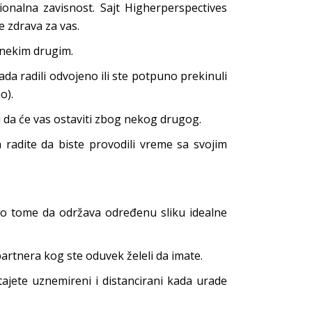
onalna zavisnost. Sajt Higherperspectives
e zdrava za vas.
 nekim drugim.
kada radili odvojeno ili ste potpuno prekinuli
o).
i da će vas ostaviti zbog nekog drugog.
a radite da biste provodili vreme sa svojim
o o tome da održava određenu sliku idealne
artnera kog ste oduvek želeli da imate.
ajete uznemireni i distancirani kada urade