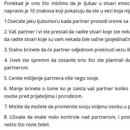
Ponekad je ono što mislimo da je ljubav u stvari emoci
napravio je 10 znakova koji pokazuju da ste u vezi koja nij
1.Osećate jaku ljubomoru kada partner provodi vreme sa
2. Vaš partner i vi ste prestali da radite stvari koje ste ne
da radite stvari koje su vam nekada bile važne (pojedinačn
3. Stalno brinete da će partner odjednom prekinuti vezu il
4. Uvek ste spremni da ostavite ono što ste planirali d
partnerom.
5. Cenite mišljenje partnera više nego svoje.
6. Manje brinete o tome ko je zaista vaš partner kolik
osobe pred prijateljima i porodicom.
7. Mislite da možete da promenite svoju voljenu osobu u p
8. Uživate da imate malo kontrole nad partnerom, i post
nešto što niste želeli.