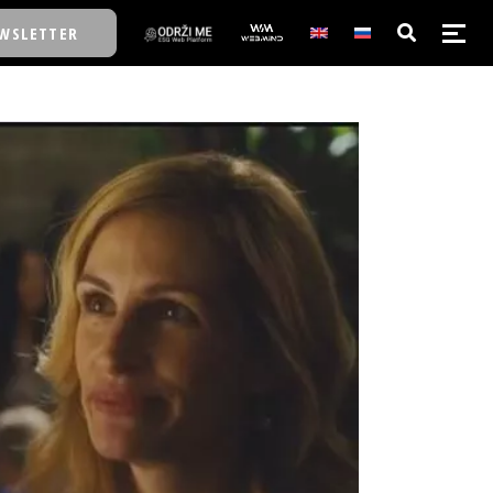
WSLETTER
E/SCHOOL
E/SCHOOL
A
A