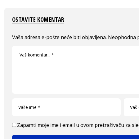
OSTAVITE KOMENTAR
Vaša adresa e-pošte neće biti objavljena.
Neophodna p
Zapamti moje ime i email u ovom pretraživaču za sl