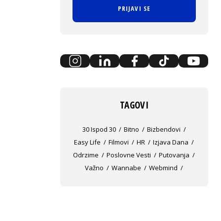
PRIJAVI SE
TAGOVI
30 Ispod 30
Bitno
Bizbendovi
Easy Life
Filmovi
HR
Izjava Dana
Odrzime
Poslovne Vesti
Putovanja
Važno
Wannabe
Webmind