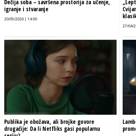
Dečija soba – savršena prostorija za učenje,
„Lept
igranje i stvaranje
Cvija
klasi
20/05/2026 | 14:00
27/04/2
Publika je obožava, ali brojke govore
Lambo
drugačije: Da li Netfliks gasi popularnu
promo
seriju?