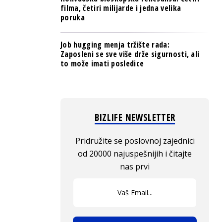
filma, četiri milijarde i jedna velika
poruka
Job hugging menja tržište rada:
Zaposleni se sve više drže sigurnosti, ali
to može imati posledice
BIZLIFE NEWSLETTER
Pridružite se poslovnoj zajednici
od 20000 najuspešnijih i čitajte
nas prvi