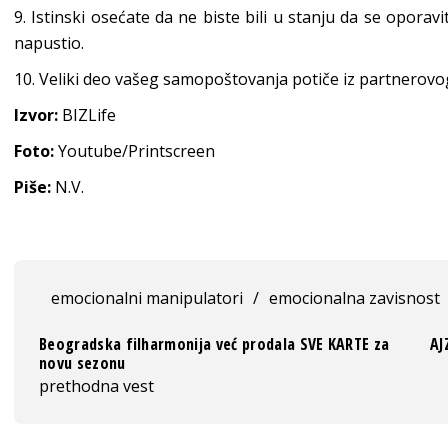
9. Istinski osećate da ne biste bili u stanju da se oporavi
napustio.
10. Veliki deo vašeg samopoštovanja potiče iz partnerovo
Izvor:
BIZLife
Foto:
Youtube/Printscreen
Piše:
N.V.
emocionalni manipulatori
/
emocionalna zavisnost
Beogradska filharmonija već prodala SVE KARTE za
AJ
novu sezonu
prethodna vest