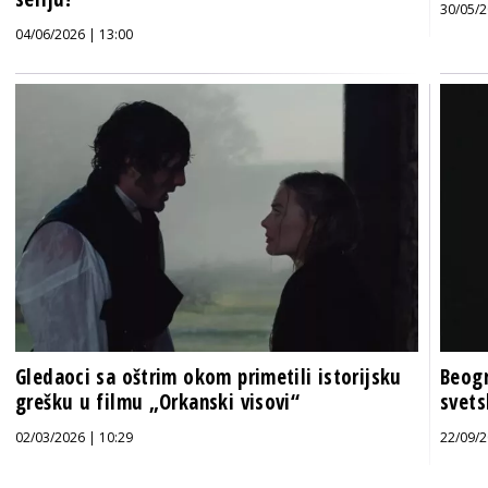
30/05/2
04/06/2026 | 13:00
Gledaoci sa oštrim okom primetili istorijsku
Beogr
grešku u filmu „Orkanski visovi“
svets
02/03/2026 | 10:29
22/09/2