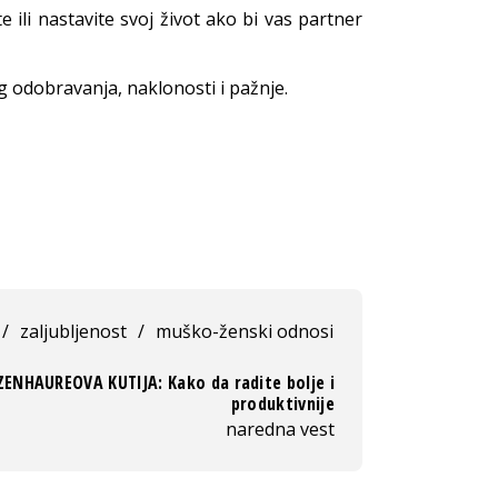
te ili nastavite svoj život ako bi vas partner
g odobravanja, naklonosti i pažnje.
/
zaljubljenost
/
muško-ženski odnosi
ZENHAUREOVA KUTIJA: Kako da radite bolje i
produktivnije
naredna vest