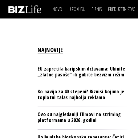
NOVO
U FOKUSU
BIZNIS
PREDUZETNIŠTVO
IZJAVA DANA
BIZNIS SCENA
VIDEO
REAL ESTATE
IZJAVA DANA
BIZNIS SCENA
BREND I KOMUNIKACI
VIDEO
REAL ESTATE
ESG & ENERGY
NAJNOVIJE
BREND I KOMUNIKACI
BANKE
ESG & ENERGY
OSIGURANJE
EU zapretila karipskim državama: Ukinite
BANKE
„zlatne pasoše“ ili gubite bezvizni režim
TECH I AI
OSIGURANJE
BIZNIS & SPORT
Ko navija za 40 stepeni? Biznisi kojima je
TECH I AI
toplotni talas najbolja reklama
PULS REGIONA
BIZNIS & SPORT
NOVO NA RAFU
Ovo su najgledaniji filmovi na striming
PULS REGIONA
platformama u 2026. godini
NOVO NA RAFU
Holivudska bioskopska renesansa: Četiri