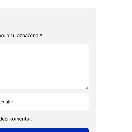
olja su označena
*
edeći komentar.