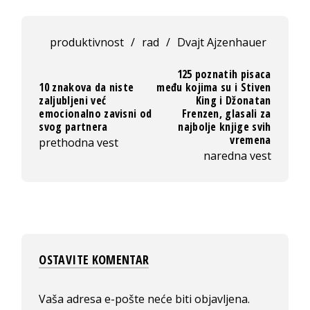
produktivnost
/
rad
/
Dvajt Ajzenhauer
125 poznatih pisaca
10 znakova da niste
među kojima su i Stiven
zaljubljeni već
King i Džonatan
emocionalno zavisni od
Frenzen, glasali za
svog partnera
najbolje knjige svih
vremena
prethodna vest
naredna vest
OSTAVITE KOMENTAR
Vaša adresa e-pošte neće biti objavljena.