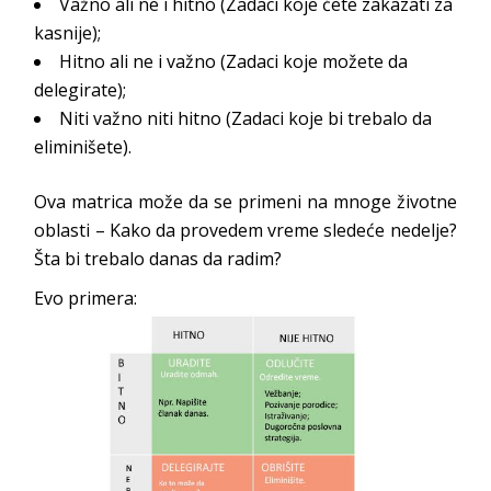
Važno ali ne i hitno (Zadaci koje ćete zakazati za
kasnije);
Hitno ali ne i važno (Zadaci koje možete da
delegirate);
Niti važno niti hitno (Zadaci koje bi trebalo da
eliminišete).
Ova matrica može da se primeni na mnoge životne
oblasti – Kako da provedem vreme sledeće nedelje?
Šta bi trebalo danas da radim?
Evo primera: