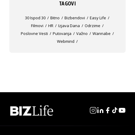
TAGOVI
30 Ispod 30
Bitno
Bizbendovi
Easy Life
Filmovi
HR
Izjava Dana
Odrzime
Poslovne Vesti
Putovanja
Važno
Wannabe
Webmind