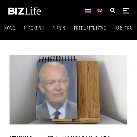
NOVO
U FOKUSU
BIZNIS
PREDUZETNIŠTVO
KARIJERA