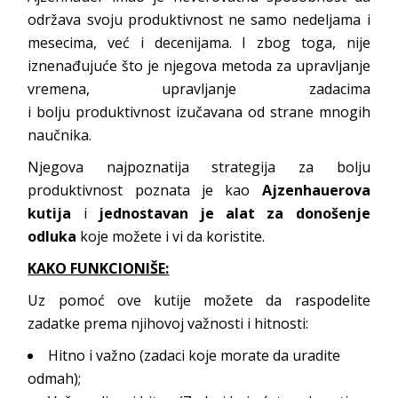
održava svoju produktivnost ne samo nedeljama i
mesecima, već i decenijama. I zbog toga, nije
iznenađujuće što je njegova metoda za upravljanje
vremena, upravljanje zadacima
i bolju produktivnost izučavana od strane mnogih
naučnika.
Njegova najpoznatija strategija za bolju
produktivnost poznata je kao
Ajzenhauerova
kutija
i
jednostavan je alat za donošenje
odluka
koje možete i vi da koristite.
KAKO FUNKCIONIŠE:
Uz pomoć ove kutije možete da raspodelite
zadatke prema njihovoj važnosti i hitnosti:
Hitno i važno (zadaci koje morate da uradite
odmah);