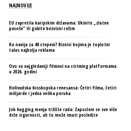
NAJNOVIJE
EU zapretila karipskim državama: Ukinite „zlatne
pasoše“ ili gubite bezvizni režim
Ko navija za 40 stepeni? Biznisi kojima je toplotni
talas najbolja reklama
Ovo su najgledaniji filmovi na striming platformama
u 2026. godini
Holivudska bioskopska renesansa: Četiri filma, četiri
milijarde i jedna velika poruka
Job hugging menja tržište rada: Zaposleni se sve više
drže sigurnosti, ali to može imati posledice