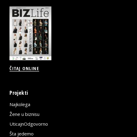
ČITAJ ONLINE
Projekti
Najkolega
Žene u biznisu
UticajnOdgovorno
Šta jedemo