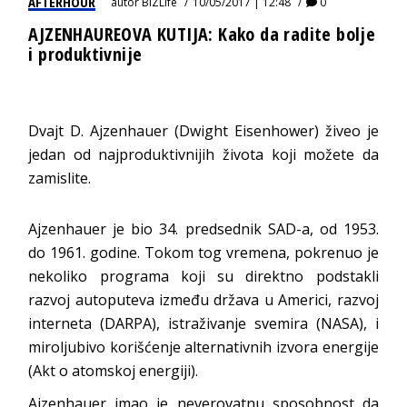
AFTERHOUR
autor
BIZLife
10/05/2017 | 12:48
0
AJZENHAUREOVA KUTIJA: Kako da radite bolje
i produktivnije
Dvajt D. Ajzenhauer (Dwight Eisenhower) živeo je
jedan od najproduktivnijih života koji možete da
zamislite.
Ajzenhauer je bio 34. predsednik SAD-a, od 1953.
do 1961. godine. Tokom tog vremena, pokrenuo je
nekoliko programa koji su direktno podstakli
razvoj autoputeva između država u Americi, razvoj
interneta (DARPA), istraživanje svemira (NASA), i
miroljubivo korišćenje alternativnih izvora energije
(Akt o atomskoj energiji).
Ajzenhauer imao je neverovatnu sposobnost da