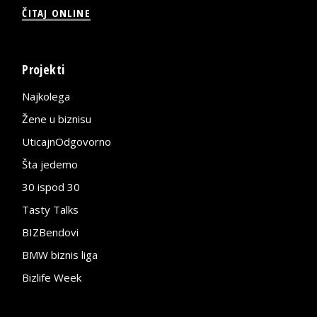
ČITAJ ONLINE
Projekti
Najkolega
Žene u biznisu
UticajnOdgovorno
Šta jedemo
30 ispod 30
Tasty Talks
BIZBendovi
BMW biznis liga
Bizlife Week