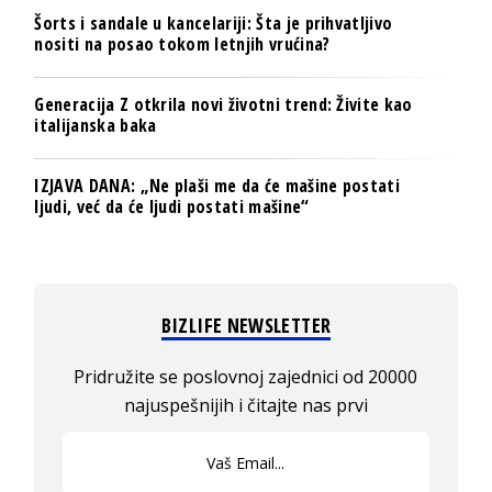
Šorts i sandale u kancelariji: Šta je prihvatljivo
nositi na posao tokom letnjih vrućina?
Generacija Z otkrila novi životni trend: Živite kao
italijanska baka
IZJAVA DANA: „Ne plaši me da će mašine postati
ljudi, već da će ljudi postati mašine“
BIZLIFE NEWSLETTER
Pridružite se poslovnoj zajednici od 20000
najuspešnijih i čitajte nas prvi