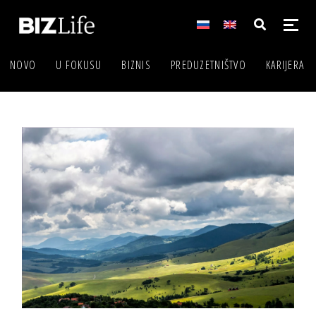
NOVO
U FOKUSU
BIZNIS
PREDUZETNIŠTVO
KARIJERA