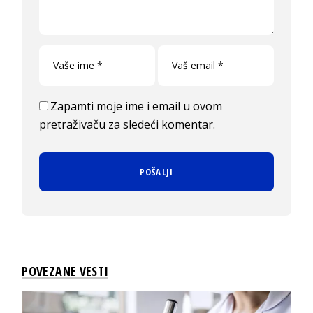
Zapamti moje ime i email u ovom
pretraživaču za sledeći komentar.
POVEZANE VESTI