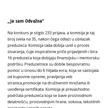
„Ja sam Odvažna“
Na konkurs je stiglo 233 prijava, a komisija je taj
broj svela na 35, nakon čega odlazi u obilazak
preduzeća. Komisija tada dobija uvid u proces
stvaranja, čuje inspirativne priče prijavljenih i bira
16 preduzeća koja dobijaju finansijsku i mentorsku
podršku. Preduzetnice su dobile bespovratnu
pomoć u iznosu do 6 hiljada evra, koja se sastojala
od kupovine opreme, pravljenja veb
stranica,promocije na društvenim mrežama ili
uvođenja sertifikata. Komisija je prevashodno
podržala preduzeća koja se bave proizvodnom
delatnošću, proizvodnjom hrane, sokova, tekstilnih
proizvoda i starih zanata.