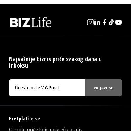
Najvažnije biznis priče svakog dana u
inboksu
PRIJAVI SE
Pretplatite se
Otkrijte priče koje pokreću biznis