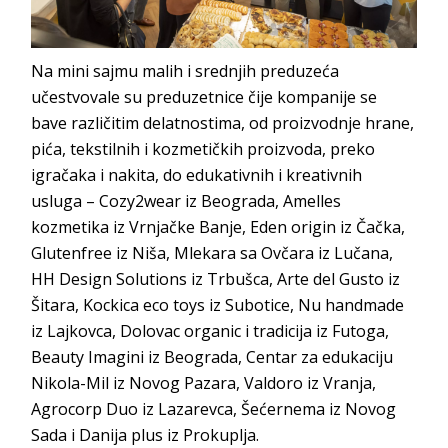
Na mini sajmu malih i srednjih preduzeća
učestvovale su preduzetnice čije kompanije se
bave različitim delatnostima, od proizvodnje hrane,
pića, tekstilnih i kozmetičkih proizvoda, preko
igračaka i nakita, do edukativnih i kreativnih
usluga – Cozy2wear iz Beograda, Amelles
kozmetika iz Vrnjačke Banje, Eden origin iz Čačka,
Glutenfree iz Niša, Mlekara sa Ovčara iz Lučana,
HH Design Solutions iz Trbušca, Arte del Gusto iz
Šitara, Kockica eco toys iz Subotice, Nu handmade
iz Lajkovca, Dolovac organic i tradicija iz Futoga,
Beauty Imagini iz Beograda, Centar za edukaciju
Nikola-Mil iz Novog Pazara, Valdoro iz Vranja,
Agrocorp Duo iz Lazarevca, Šećernema iz Novog
Sada i Danija plus iz Prokuplja.