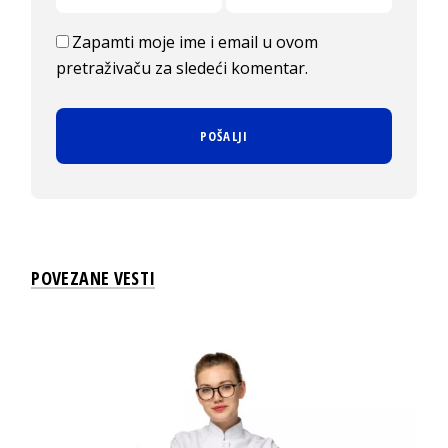
Zapamti moje ime i email u ovom
pretraživaču za sledeći komentar.
POVEZANE VESTI