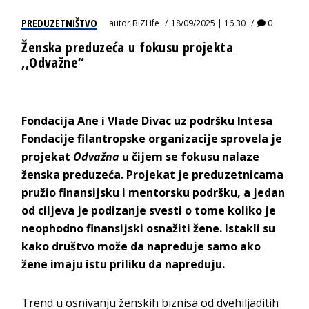
PREDUZETNIŠTVO
autor
BIZLife
18/09/2025 | 16:30
0
Ženska preduzeća u fokusu projekta
,,Odvažne“
Fondacija Ane i Vlade Divac uz podršku Intesa
Fondacije filantropske organizacije sprovela je
projekat
Odvažna
u čijem se fokusu nalaze
ženska preduzeća. Projekat je preduzetnicama
pružio finansijsku i mentorsku podršku, a jedan
od ciljeva je podizanje svesti o tome koliko je
neophodno finansijski osnažiti žene. Istakli su
kako društvo može da napreduje samo ako
žene imaju istu priliku da napreduju.
Trend u osnivanju ženskih biznisa od dvehiljaditih