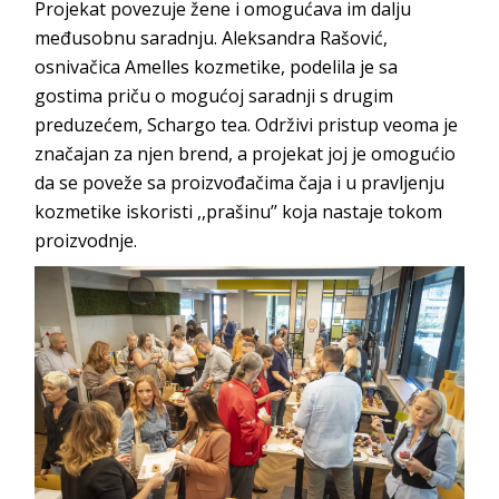
Projekat povezuje žene i omogućava im dalju
međusobnu saradnju. Aleksandra Rašović,
osnivačica Amelles kozmetike, podelila je sa
gostima priču o mogućoj saradnji s drugim
preduzećem, Schargo tea. Održivi pristup veoma je
značajan za njen brend, a projekat joj je omogućio
da se poveže sa proizvođačima čaja i u pravljenju
kozmetike iskoristi ,,prašinu’’ koja nastaje tokom
proizvodnje.