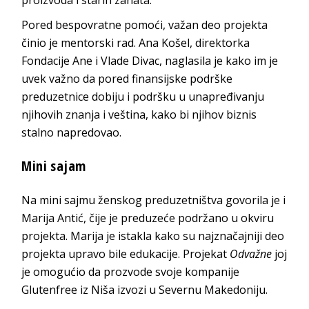
Pored bespovratne pomoći, važan deo projekta
činio je mentorski rad. Ana Košel, direktorka
Fondacije Ane i Vlade Divac, naglasila je kako im je
uvek važno da pored finansijske podrške
preduzetnice dobiju i podršku u unapređivanju
njihovih znanja i veština, kako bi njihov biznis
stalno napredovao.
Mini sajam
Na mini sajmu ženskog preduzetništva govorila je i
Marija Antić, čije je preduzeće podržano u okviru
projekta. Marija je istakla kako su najznačajniji deo
projekta upravo bile edukacije. Projekat
Odvažne
joj
je omogućio da prozvode svoje kompanije
Glutenfree iz Niša izvozi u Severnu Makedoniju.