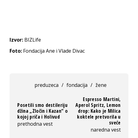
Izvor:
BIZLife
Foto:
Fondacija Ane i Vlade Divac
preduzeca
/
fondacija
/
žene
Espresso Martini,
Posetili smo destileriju
Aperol Spritz, Lemon
džina „Zločin i Kazan“ o
drop: Kako je Milica
kojoj priča i Holivud
koktele pretvorila u
sveće
prethodna vest
naredna vest