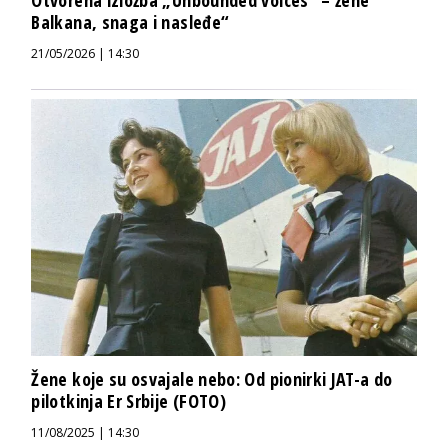
Otvorena izložba „Unbounded voices“ – žene
Balkana, snaga i nasleđe“
21/05/2026 | 14:30
Žene koje su osvajale nebo: Od pionirki JAT-a do
pilotkinja Er Srbije (FOTO)
11/08/2025 | 14:30