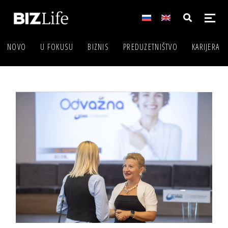
NOVO
U FOKUSU
BIZNIS
PREDUZETNIŠTVO
KARIJERA