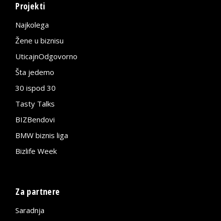
Projekti
Najkolega
Žene u biznisu
UticajnOdgovorno
Šta jedemo
30 ispod 30
Tasty Talks
BIZBendovi
BMW biznis liga
Bizlife Week
Za partnere
Saradnja