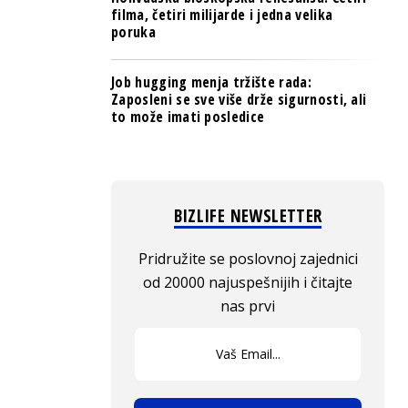
filma, četiri milijarde i jedna velika
poruka
Job hugging menja tržište rada:
Zaposleni se sve više drže sigurnosti, ali
to može imati posledice
BIZLIFE NEWSLETTER
Pridružite se poslovnoj zajednici
od 20000 najuspešnijih i čitajte
nas prvi