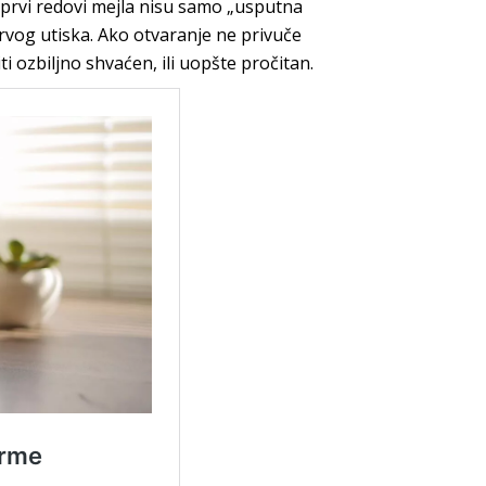
 prvi redovi mejla nisu samo „usputna
prvog utiska. Ako otvaranje ne privuče
i ozbiljno shvaćen, ili uopšte pročitan.