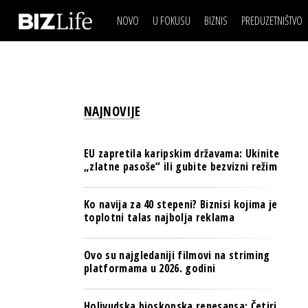
NOVO
U FOKUSU
BIZNIS
PREDUZETNIŠTVO
IZJAVA DANA
BIZNIS SCENA
VIDEO
REAL ESTATE
IZJAVA DANA
BIZNIS SCENA
BREND I KOMUNIKACI
VIDEO
REAL ESTATE
ESG & ENERGY
NAJNOVIJE
BREND I KOMUNIKACI
BANKE
ESG & ENERGY
OSIGURANJE
EU zapretila karipskim državama: Ukinite
BANKE
„zlatne pasoše“ ili gubite bezvizni režim
TECH I AI
OSIGURANJE
BIZNIS & SPORT
Ko navija za 40 stepeni? Biznisi kojima je
TECH I AI
toplotni talas najbolja reklama
PULS REGIONA
BIZNIS & SPORT
NOVO NA RAFU
Ovo su najgledaniji filmovi na striming
PULS REGIONA
platformama u 2026. godini
NOVO NA RAFU
Holivudska bioskopska renesansa: Četiri