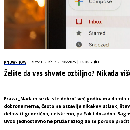
KNOW-HOW
autor
BIZLife
23/06/2025 | 16:06
0
Želite da vas shvate ozbiljno? Nikada vi
Fraza „Nadam se da ste dobro“ već godinama dominir
dobronamerna, često ne ostavlja nikakav utisak, šta
delovati generično, neiskreno, pa čak i dosadno. Sago
uvod jednostavno ne pruža razlog da se poruka pročit