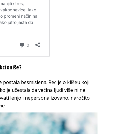
kcioniše?
e postala besmislena. Reč je o klišeu koji
ko je učestala da većina ljudi više ni ne
ovati lenjo i nepersonalizovano, naročito
me.