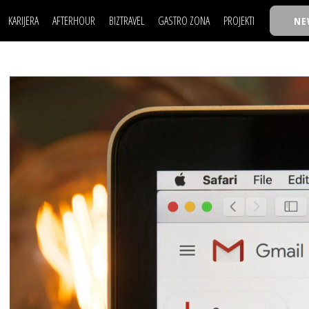
KARIJERA
AFTERHOUR
BIZTRAVEL
GASTRO ZONA
PROJEKTI
NE
POSAO
FILM I SCENA
NAJKOLEGA
LJUDI (HR)
KNJIGE
TASTY TALKS
POSAO
FILM I SCENA
NAJKOLEGA
JE
MOJ UGAO
AUTO SVET
30 ISPOD 30
LJUDI (HR)
KNJIGE
TASTY TALKS
USAVRŠAVANJE
STIL
BACK TO OFFICE/SCHOOL
JE
MOJ UGAO
AUTO SVET
30 ISPOD 30
KNOW-HOW
WELLBEING
BIZBENDOVI
USAVRŠAVANJE
STIL
BACK TO OFFICE/SCHOOL
BIZKOLEGIJUM
KNOW-HOW
WELLBEING
BIZBENDOVI
BMW BIZNIS LIGA
BIZKOLEGIJUM
BIZLIFE WEEK
BMW BIZNIS LIGA
IZJAVA GODINE
BIZLIFE WEEK
IZJAVA GODINE