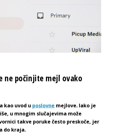
še ne počinjite mejl ovako
a kao uvod u
poslovne
mejlove. Iako je
više, u mnogim slučajevima može
vornici takve poruke često preskoče, jer
a do kraja.