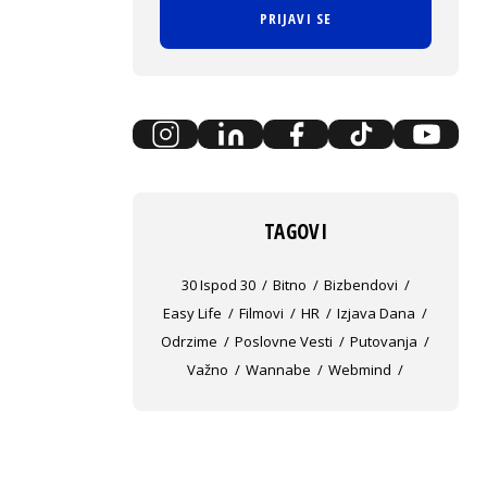
PRIJAVI SE
TAGOVI
30 Ispod 30
Bitno
Bizbendovi
Easy Life
Filmovi
HR
Izjava Dana
Odrzime
Poslovne Vesti
Putovanja
Važno
Wannabe
Webmind