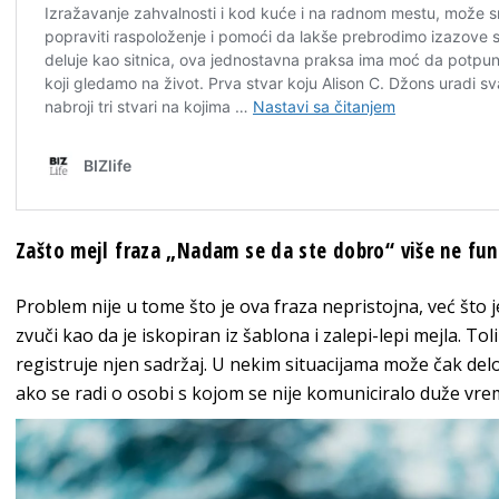
Zašto mejl fraza „Nadam se da ste dobro“ više ne fun
Problem nije u tome što je ova fraza nepristojna, već što j
zvuči kao da je iskopiran iz šablona i zalepi-lepi mejla. Toli
registruje njen sadržaj. U nekim situacijama može čak del
ako se radi o osobi s kojom se nije komuniciralo duže vre