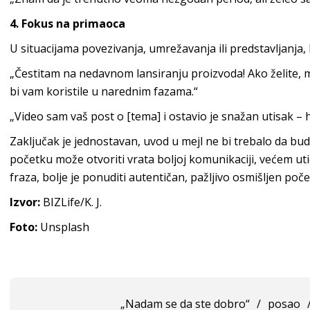
4. Fokus na primaoca
U situacijama povezivanja, umrežavanja ili predstavljanja, 
„Čestitam na nedavnom lansiranju proizvoda! Ako želite,
bi vam koristile u narednim fazama.“
„Video sam vaš post o [tema] i ostavio je snažan utisak –
Zaključak je jednostavan, uvod u mejl ne bi trebalo da bu
početku može otvoriti vrata boljoj komunikaciji, većem ut
fraza, bolje je ponuditi autentičan, pažljivo osmišljen poče
Izvor:
BIZLife/K. J.
Foto:
Unsplash
„Nadam se da ste dobro“
/
posao