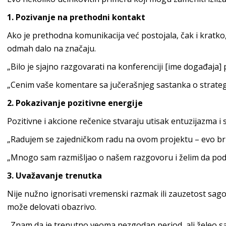
1. Pozivanje na prethodni kontakt
Ako je prethodna komunikacija već postojala, čak i kratko,
odmah dalo na značaju.
„Bilo je sjajno razgovarati na konferenciji [ime događaja] 
„Cenim vaše komentare sa jučerašnjeg sastanka o strategi
2. Pokazivanje pozitivne energije
Pozitivne i akcione rečenice stvaraju utisak entuzijazma i
„Radujem se zajedničkom radu na ovom projektu – evo brz
„Mnogo sam razmišljao o našem razgovoru i želim da pode
3. Uvažavanje trenutka
Nije nužno ignorisati vremenski razmak ili zauzetost sago
može delovati obazrivo.
„Znam da je trenutno veoma nezgodan period, ali želeo s