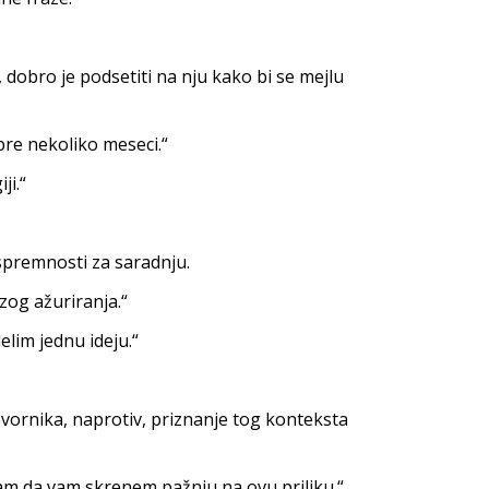
 dobro je podsetiti na nju kako bi se mejlu
pre nekoliko meseci.“
ji.“
 spremnosti za saradnju.
og ažuriranja.“
lim jednu ideju.“
vornika, naprotiv, priznanje tog konteksta
am da vam skrenem pažnju na ovu priliku.“