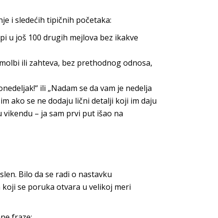
e i sledećih tipičnih početaka:
epi u još 100 drugih mejlova bez ikakve
molbi ili zahteva, bez prethodnog odnosa,
nedeljak!“ ili „Nadam se da vam je nedelja
 ako se ne dodaju lični detalji koji im daju
 vikendu – ja sam prvi put išao na
len. Bilo da se radi o nastavku
a koji se poruka otvara u velikoj meri
ne fraze: