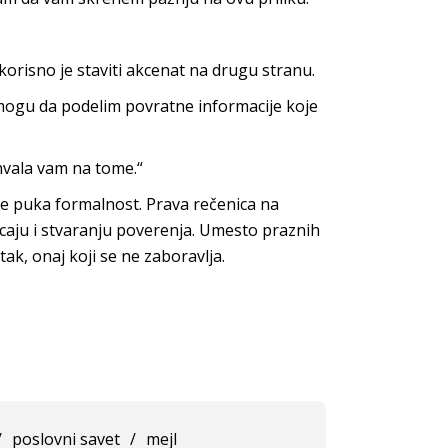
korisno je staviti akcenat na drugu stranu.
 mogu da podelim povratne informacije koje
 hvala vam na tome.“
de puka formalnost. Prava rečenica na
icaju i stvaranju poverenja. Umesto praznih
tak, onaj koji se ne zaboravlja.
/
poslovni savet
/
mejl