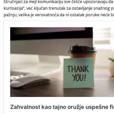
Stručnjaci za mejl komunikaciju sve češće upozoravaju da
kurtoazija“, već ključan trenutak za ostavljanje snažnog 
pažnju, velika je verovatnoća da ni ostatak poruke neće bit