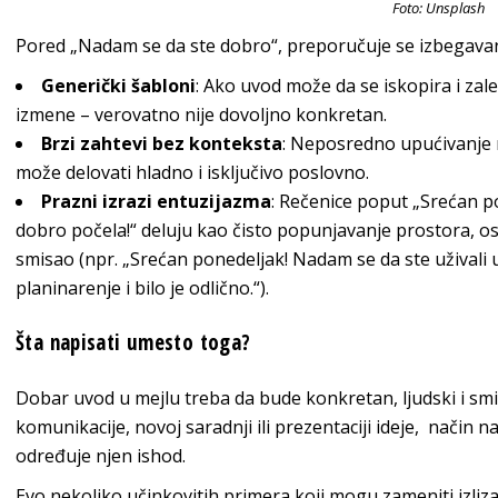
Foto: Unsplash
Pored „Nadam se da ste dobro“, preporučuje se izbegavanj
Generički šabloni
: Ako uvod može da se iskopira i zal
izmene – verovatno nije dovoljno konkretan.
Brzi zahtevi bez konteksta
: Neposredno upućivanje 
može delovati hladno i isključivo poslovno.
Prazni izrazi entuzijazma
: Rečenice poput „Srećan po
dobro počela!“ deluju kao čisto popunjavanje prostora, osim
smisao (npr. „Srećan ponedeljak! Nadam se da ste uživali u
planinarenje i bilo je odlično.“).
Šta napisati umesto toga?
Dobar uvod u mejlu treba da bude konkretan, ljudski i smis
komunikacije, novoj saradnji ili prezentaciji ideje, način n
određuje njen ishod.
Evo nekoliko učinkovitih primera koji mogu zameniti izliza