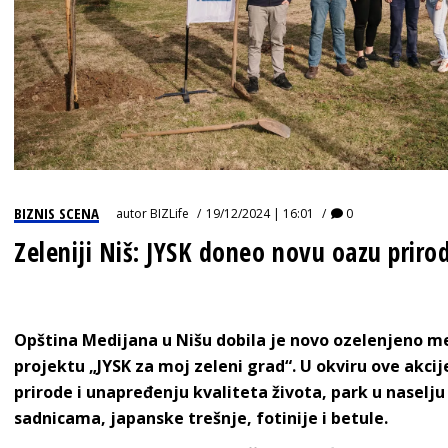
BIZNIS SCENA
autor
BIZLife
19/12/2024 | 16:01
0
Zeleniji Niš: JYSK doneo novu oazu prir
Opština Medijana u Nišu dobila je novo ozelenjeno 
projektu „JYSK za moj zeleni grad“. U okviru ove akc
prirode i unapređenju kvaliteta života, park u nasel
sadnicama, japanske trešnje, fotinije i betule.