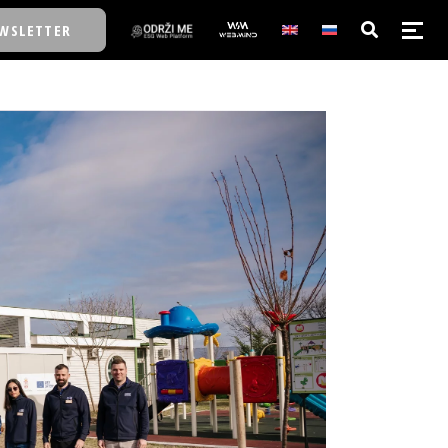
WSLETTER
E/SCHOOL
E/SCHOOL
A
A