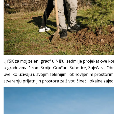
„JYSK za moj zeleni grad“ u Nišu, sedmi je projekat ove k
u gradovima širom Srbije. Građani Subotice, Zaječara, Ob
uveliko uživaju u svojim zelenijim i obnovljenim prostorim
stvaranju prijatnijih prostora za život, čineći lokalne zaje