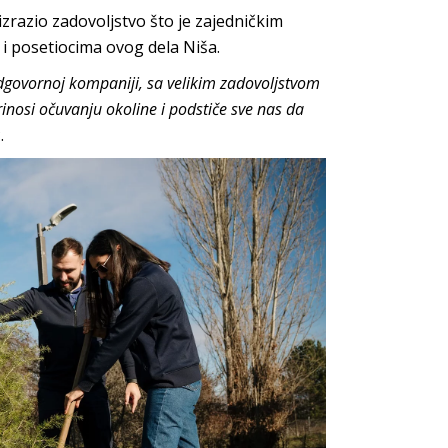
 izrazio zadovoljstvo što je zajedničkim
 i posetiocima ovog dela Niša.
dgovornoj kompaniji, sa velikim zadovoljstvom
rinosi očuvanju okoline i podstiče sve nas da
.