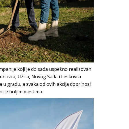
ompanije koji je do sada uspešno realizovan
renovca, Užica, Novog Sada i Leskovca
a u gradu, a svaka od ovih akcija doprinosi
dnice boljim mestima.