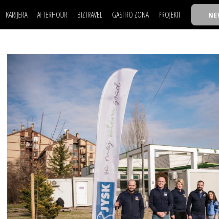
KARIJERA
AFTERHOUR
BIZTRAVEL
GASTRO ZONA
PROJEKTI
NE
POSAO
FILM I SCENA
NAJKOLEGA
LJUDI (HR)
KNJIGE
TASTY TALKS
POSAO
FILM I SCENA
NAJKOLEGA
JE
MOJ UGAO
AUTO SVET
30 ISPOD 30
LJUDI (HR)
KNJIGE
TASTY TALKS
USAVRŠAVANJE
STIL
BACK TO OFFIC
JE
MOJ UGAO
AUTO SVET
30 ISPOD 30
KNOW-HOW
WELLBEING
BIZBENDOVI
USAVRŠAVANJE
STIL
BACK TO OFFIC
BIZKOLEGIJUM
KNOW-HOW
WELLBEING
BIZBENDOVI
BMW BIZNIS LIG
BIZKOLEGIJUM
BIZLIFE WEEK
BMW BIZNIS LIG
IZJAVA GODINE
BIZLIFE WEEK
IZJAVA GODINE