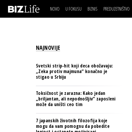
NOVO
U FOKUSU
BIZNIS
PREDUZETNIŠTVO
IZJAVA DANA
BIZNIS SCENA
VIDEO
REAL ESTATE
IZJAVA DANA
BIZNIS SCENA
BREND I KOMUNIKACI
VIDEO
REAL ESTATE
ESG & ENERGY
NAJNOVIJE
BREND I KOMUNIKACI
BANKE
ESG & ENERGY
OSIGURANJE
Svetski strip-hit koji deca obožavaju:
BANKE
„Zeka protiv majmuna“ konačno je
TECH I AI
stigao u Srbiju
OSIGURANJE
BIZNIS & SPORT
TECH I AI
Toksičnost je zarazna: Kako jedan
PULS REGIONA
„briljantan, ali nepodnošljiv“ zaposleni
BIZNIS & SPORT
može da uništi ceo tim
NOVO NA RAFU
PULS REGIONA
7 japanskih životnih filozofija koje
NOVO NA RAFU
mogu da vam pomognu da pobedite
lenjost i ostanete motivisani