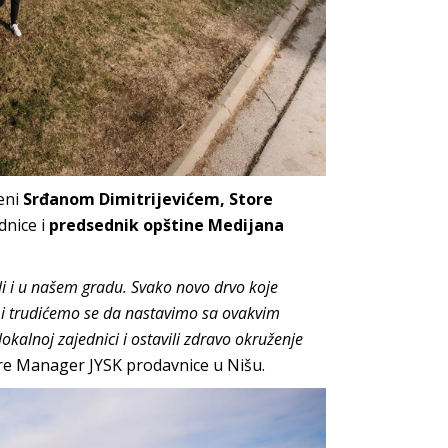
đeni
Srđanom Dimitrijevićem, Store
ednice i
predsednik opštine Medijana
li i u našem gradu. Svako novo drvo koje
 i trudićemo se da nastavimo sa ovakvim
okalnoj zajednici i ostavili zdravo okruženje
ore Manager JYSK prodavnice u Nišu.