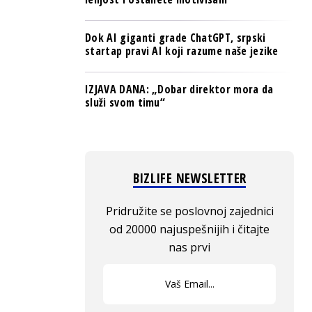
Dok AI giganti grade ChatGPT, srpski
startap pravi AI koji razume naše jezike
IZJAVA DANA: „Dobar direktor mora da
služi svom timu“
BIZLIFE NEWSLETTER
Pridružite se poslovnoj zajednici
od 20000 najuspešnijih i čitajte
nas prvi