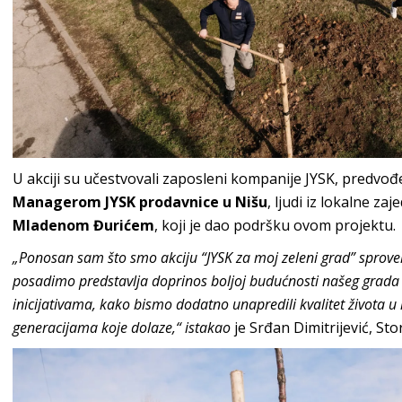
U akciji su učestvovali zaposleni kompanije JYSK, predvo
Managerom JYSK prodavnice u Nišu
, ljudi iz lokalne zaj
Mladenom Đurićem
, koji je dao podršku ovom projektu.
„Ponosan sam što smo akciju “JYSK za moj zeleni grad” sprove
posadimo predstavlja doprinos boljoj budućnosti našeg grada
inicijativama, kako bismo dodatno unapredili kvalitet života u l
generacijama koje dolaze,“ istakao
je Srđan Dimitrijević, St