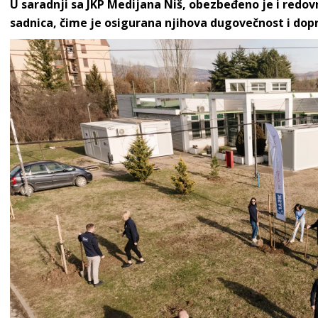
U saradnji sa JKP Medijana Niš, obezbeđeno je i redov
sadnica, čime je osigurana njihova dugovečnost i dopr