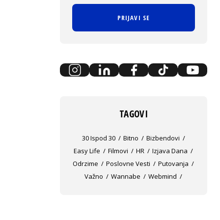
PRIJAVI SE
TAGOVI
30 Ispod 30
Bitno
Bizbendovi
Easy Life
Filmovi
HR
Izjava Dana
Odrzime
Poslovne Vesti
Putovanja
Važno
Wannabe
Webmind