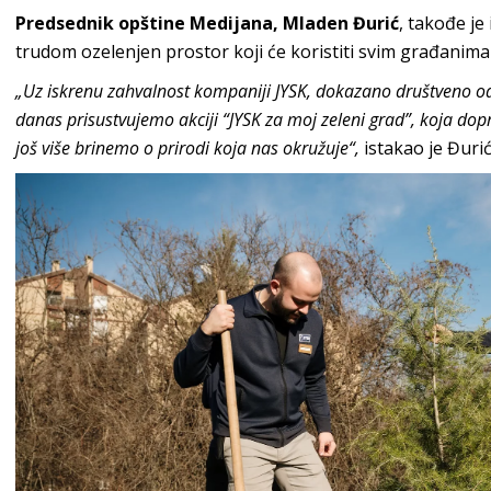
Predsednik opštine Medijana, Mladen Đurić
, takođe je
trudom ozelenjen prostor koji će koristiti svim građanima
„Uz iskrenu zahvalnost kompaniji JYSK, dokazano društveno o
danas prisustvujemo akciji “JYSK za moj zeleni grad”, koja dop
još više brinemo o prirodi koja nas okružuje“,
istakao je Đurić