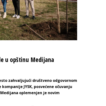
ode u opštinu Medijana
mesto zahvaljujući društveno odgovornom
ije kompanije JYSK, posvećene očuvanju
ju Medijana oplemenjen je novim