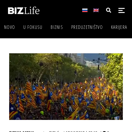
NOVO
U FOKUSU
BIZNIS
PREDUZETNIŠTVO
KARIJERA