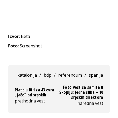
Izvor:
Beta
Foto:
Screenshot
katalonija
/
bdp
/
referendum
/
spanija
Foto vest sa samita u
Plate u BiH za 43 evra
Skoplju: Jedna slika – 10
„jače“ od srpskih
srpskih direktora
prethodna vest
naredna vest