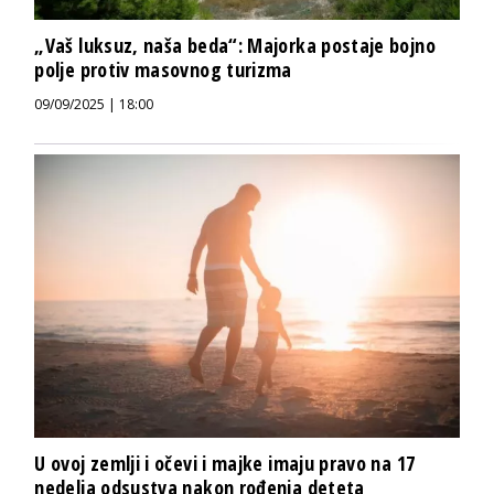
„Vaš luksuz, naša beda“: Majorka postaje bojno
polje protiv masovnog turizma
09/09/2025 | 18:00
U ovoj zemlji i očevi i majke imaju pravo na 17
nedelja odsustva nakon rođenja deteta