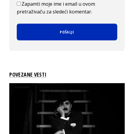
Zapamti moje ime i email u ovom
pretraživaču za sledeći komentar.
POVEZANE VESTI