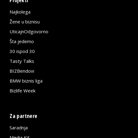
Najkolega
Žene u biznisu
UticajnOdgovorno
Šta jedemo
30 ispod 30
Tasty Talks
BIZBendovi
BMW biznis liga
Bizlife Week
Za partnere
Saradnja
Media Kit