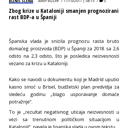
BIZNIS SCENA
autor
BIZLife
17/10/2017 | 08:15
0
Zbog krize u Kataloniji smanjen prognozirani
rast BDP-a u Španiji
Španska vlada je snizila prognozu rasta bruto
domaćeg proizvoda (BDP) u Španiji za 2018. sa 2,6
odsto na 2,3 odsto, što je posledica neizvesnosti
vezano za krizu u Kataloniji.
Kako se navodi u dokumentu koji je Madrid uputio
kasno sinoć u Brisel, budžetski plan predvidja za
sledeću godinu „blago usporavanje domaće
potražnje“.
To je „rezultat negativnog uticaja neizvesnosti u
vezi sa trenutnom političkom situacijom u
Kataloniji“, navela je španska vlada u ovom tekstu.