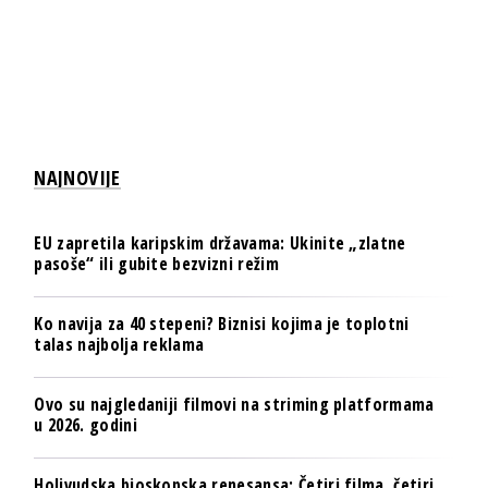
NAJNOVIJE
EU zapretila karipskim državama: Ukinite „zlatne
pasoše“ ili gubite bezvizni režim
Ko navija za 40 stepeni? Biznisi kojima je toplotni
talas najbolja reklama
Ovo su najgledaniji filmovi na striming platformama
u 2026. godini
Holivudska bioskopska renesansa: Četiri filma, četiri