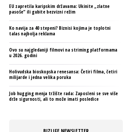
EU zapretila karipskim državama: Ukinite „zlatne
pasoše“ ili gubite bezvizni režim
Ko navija za 40 stepeni? Biznisi kojima je toplotni
talas najbolja reklama
Ovo su najgledaniji filmovi na striming platformama
u 2026. godini
Holivudska bioskopska renesansa: Četiri filma, četiri
milijarde i jedna velika poruka
Job hugging menja tržište rada: Zaposleni se sve više
drže sigurnosti, ali to može imati posledice
BIZLIFE NEWSLETTER