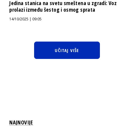
Jedina stanica na svetu smeštena u zgradi: Voz
prolazi između šestog i osmog sprata
14/10/2025 | 09:05
UČITAJ VIŠE
NAJNOVIJE