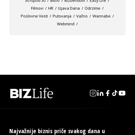
30 Ispod 30
Bitno
Bizbendovi
Easy Life
Filmovi
HR
Izjava Dana
Odrzime
Poslovne Vesti
Putovanja
Važno
Wannabe
Webmind
Najvažnije biznis priče svakog dana u