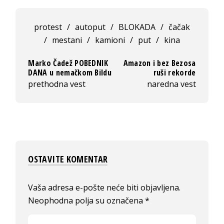
protest
/
autoput
/
BLOKADA
/
čačak
/
mestani
/
kamioni
/
put
/
kina
Marko Čadež POBEDNIK
Amazon i bez Bezosa
DANA u nemačkom Bildu
ruši rekorde
prethodna vest
naredna vest
OSTAVITE KOMENTAR
Vaša adresa e-pošte neće biti objavljena.
Neophodna polja su označena
*