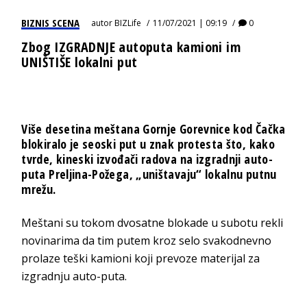
BIZNIS SCENA
autor
BIZLife
11/07/2021 | 09:19
0
Zbog IZGRADNJE autoputa kamioni im
UNIŠTIŠE lokalni put
Više desetina meštana Gornje Gorevnice kod Čačka
blokiralo je seoski put u znak protesta što, kako
tvrde, kineski izvođači radova na izgradnji auto-
puta Preljina-Požega, „uništavaju“ lokalnu putnu
mrežu.
Meštani su tokom dvosatne blokade u subotu rekli
novinarima da tim putem kroz selo svakodnevno
prolaze teški kamioni koji prevoze materijal za
izgradnju auto-puta.