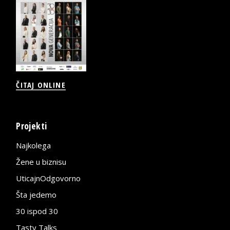
ČITAJ ONLINE
Projekti
Najkolega
Žene u biznisu
UticajnOdgovorno
Šta jedemo
30 ispod 30
Tasty Talks