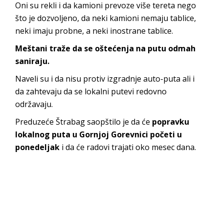
Oni su rekli i da kamioni prevoze više tereta nego
što je dozvoljeno, da neki kamioni nemaju tablice,
neki imaju probne, a neki inostrane tablice.
Meštani traže da se oštećenja na putu odmah
saniraju.
Naveli su i da nisu protiv izgradnje auto-puta ali i
da zahtevaju da se lokalni putevi redovno
održavaju.
Preduzeće Štrabag saopštilo je da će
popravku
lokalnog puta u Gornjoj Gorevnici početi u
ponedeljak
i da će radovi trajati oko mesec dana.