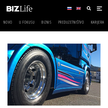
NOVO
U FOKUSU
BIZNIS
PREDUZETNIŠTVO
KARIJERA