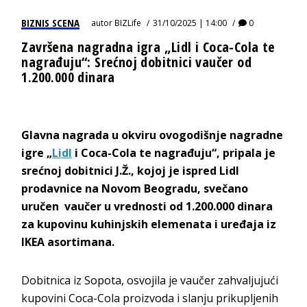
BIZNIS SCENA
autor
BIZLife
31/10/2025 | 14:00
0
Završena nagradna igra „Lidl i Coca-Cola te
nagrađuju“: Srećnoj dobitnici vaučer od
1.200.000 dinara
Glavna nagrada u okviru ovogodišnje nagradne
igre „
Lidl
i Coca-Cola te nagrađuju“, pripala je
srećnoj dobitnici J.Ž., kojoj je ispred Lidl
prodavnice na Novom Beogradu, svečano
uručen vaučer u vrednosti od 1.200.000 dinara
za kupovinu kuhinjskih elemenata i uređaja iz
IKEA asortimana.
Dobitnica iz Sopota, osvojila je vaučer zahvaljujući
kupovini Coca-Cola proizvoda i slanju prikupljenih