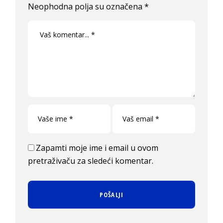
Neophodna polja su označena
*
Zapamti moje ime i email u ovom
pretraživaču za sledeći komentar.