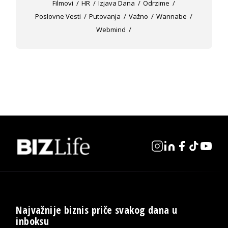
Filmovi
HR
Izjava Dana
Odrzime
Poslovne Vesti
Putovanja
Važno
Wannabe
Webmind
Najvažnije biznis priče svakog dana u
inboksu