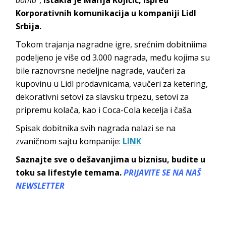
Korporativnih komunikacija u kompaniji Lidl
Srbija.
Tokom trajanja nagradne igre, srećnim dobitniima
podeljeno je više od 3.000 nagrada, među kojima su
bile raznovrsne nedeljne nagrade, vaučeri za
kupovinu u Lidl prodavnicama, vaučeri za ketering,
dekorativni setovi za slavsku trpezu, setovi za
pripremu kolača, kao i Coca-Cola kecelja i čaša.
Spisak dobitnika svih nagrada nalazi se na
zvaničnom sajtu kompanije:
LINK
Saznajte sve o dešavanjima u biznisu, budite u
toku sa lifestyle temama.
PRIJAVITE SE NA NAŠ
NEWSLETTER