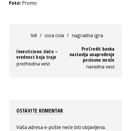
Foto:
Promo
lidl
/
coca cola
/
nagradna igra
ProCredit banka
Investiciono zlato –
nastavlja unapređenje
vrednost koja traje
poslovne mreže
prethodna vest
naredna vest
OSTAVITE KOMENTAR
Vaša adresa e-pošte neće biti objavljena.