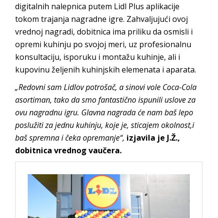
digitalnih nalepnica putem Lidl Plus aplikacije
tokom trajanja nagradne igre. Zahvaljujući ovoj
vrednoj nagradi, dobitnica ima priliku da osmisli i
opremi kuhinju po svojoj meri, uz profesionalnu
konsultaciju, isporuku i montažu kuhinje, ali i
kupovinu željenih kuhinjskih elemenata i aparata.
„Redovni sam Lidlov potrošač, a sinovi vole Coca-Cola
asortiman, tako da smo fantastično ispunili uslove za
ovu nagradnu igru. Glavna nagrada će nam baš lepo
poslužiti za jednu kuhinju, koje je, sticajem okolnost,i
baš spremna i čeka opremanje“,
izjavila je J.Ž.,
dobitnica vrednog vaučera.