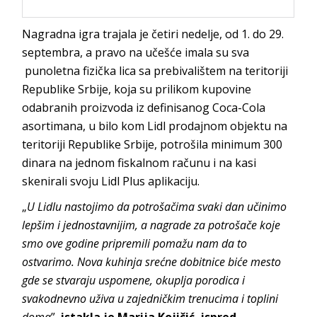
Nagradna igra trajala je četiri nedelje, od 1. do 29.
septembra, a pravo na učešće imala su sva
punoletna fizička lica sa prebivalištem na teritoriji
Republike Srbije, koja su prilikom kupovine
odabranih proizvoda iz definisanog Coca-Cola
asortimana, u bilo kom Lidl prodajnom objektu na
teritoriji Republike Srbije, potrošila minimum 300
dinara na jednom fiskalnom računu i na kasi
skenirali svoju Lidl Plus aplikaciju.
„
U Lidlu nastojimo da potrošačima svaki dan učinimo
lepšim i jednostavnijim, a nagrade za potrošače koje
smo ove godine pripremili pomažu nam da to
ostvarimo. Nova kuhinja srećne dobitnice biće mesto
gde se stvaraju uspomene, okuplja porodica i
svakodnevno uživa u zajedničkim trenucima i toplini
doma
”,
istakla je Marija Kojičić, ispred