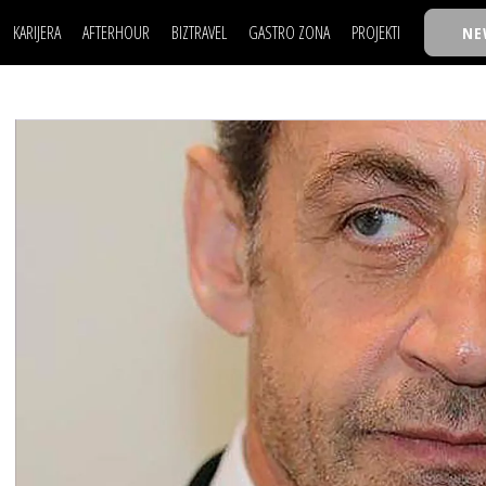
KARIJERA
AFTERHOUR
BIZTRAVEL
GASTRO ZONA
PROJEKTI
NE
POSAO
FILM I SCENA
NAJKOLEGA
LJUDI (HR)
KNJIGE
TASTY TALKS
POSAO
FILM I SCENA
NAJKOLEGA
JE
MOJ UGAO
AUTO SVET
30 ISPOD 30
LJUDI (HR)
KNJIGE
TASTY TALKS
USAVRŠAVANJE
STIL
BACK TO OFFIC
JE
MOJ UGAO
AUTO SVET
30 ISPOD 30
KNOW-HOW
WELLBEING
BIZBENDOVI
USAVRŠAVANJE
STIL
BACK TO OFFIC
BIZKOLEGIJUM
KNOW-HOW
WELLBEING
BIZBENDOVI
BMW BIZNIS LIG
BIZKOLEGIJUM
BIZLIFE WEEK
BMW BIZNIS LIG
IZJAVA GODINE
BIZLIFE WEEK
IZJAVA GODINE