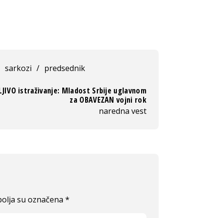
sarkozi
/
predsednik
JIVO istraživanje: Mladost Srbije uglavnom
za OBAVEZAN vojni rok
naredna vest
olja su označena
*