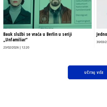
Bauk službi se vraća u Berlin u seriji
Jedno
„Unfamiliar“
30/03/2
23/02/2026 | 12:20
UČITAJ VIŠE