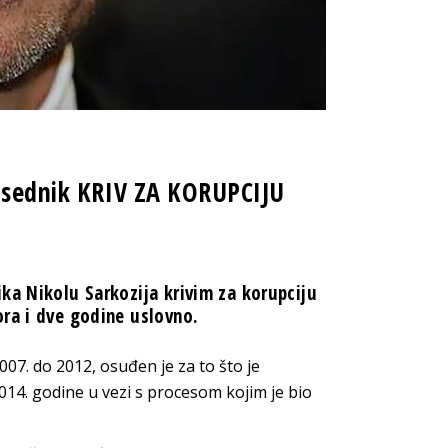
edsednik KRIV ZA KORUPCIJU
ka Nikolu Sarkozija krivim za korupciju
ora i dve godine uslovno.
007. do 2012, osuđen je za to što je
014. godine u vezi s procesom kojim je bio