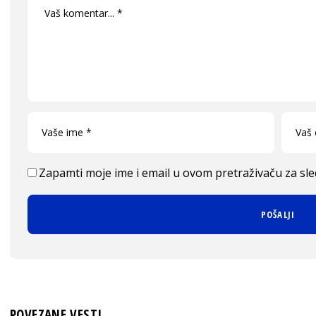
Zapamti moje ime i email u ovom pretraživaču za sl
POVEZANE VESTI