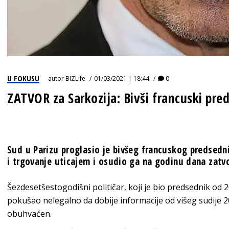
U FOKUSU
autor
BIZLife
01/03/2021 | 18:44
0
ZATVOR za Sarkozija: Bivši francuski pr
Sud u Parizu proglasio je bivšeg francuskog predsedni
i trgovanje uticajem i osudio ga na godinu dana zatv
Šezdesetšestogodišni političar, koji je bio predsednik od 2
pokušao nelegalno da dobije informacije od višeg sudije 2
obuhvaćen.