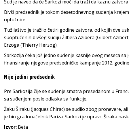
Sud je naveo da će Sarkozi moći da traži da kaznu zatvora
Bivši predsednik je tokom desetodnevnog suđenja krajem
optužnice.
Tužilaštvo je tražilo četiri godine zatvora, od kojih dve usl
suoptuženih bivšeg sudiju Žilbera Azibera (Gilbert Azibert)
Erzoga (Thierry Herzog).
Sarkozija čeka još jedno suđenje kasnije ovog meseca sa jo
finansiranje njegove predsedničke kampanje 2012. godine
Nije jedini predsednik
Pre Sarkozija čije se suđenje smatra presedanom u Francus
sa suđenjem posle odlaska sa funkcije.
Žaku Širaku (Jacques Chirac) se sudilo zbog pronevere, a
je bio gradonačelnik Pariza. Sarkozi je upravo Širaka nasl
Izvor:
Beta