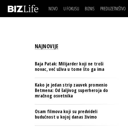
NOVO
U FOKUSU
BIZNIS
PREDUZETNIŠTVO
IZJAVA DANA
BIZNIS SCENA
VIDEO
REAL ESTATE
IZJAVA DANA
BIZNIS SCENA
BREND I KOMUNIKACI
VIDEO
REAL ESTATE
ESG & ENERGY
NAJNOVIJE
BREND I KOMUNIKACI
BANKE
ESG & ENERGY
OSIGURANJE
Baja Patak: Milijarder koji ne troši
BANKE
novac, već uživa u tome što ga ima
TECH I AI
OSIGURANJE
BIZNIS & SPORT
Kako je jedan strip zauvek promenio
TECH I AI
Betmena: Od šaljivog superheroja do
PULS REGIONA
mračnog osvetnika
BIZNIS & SPORT
NOVO NA RAFU
PULS REGIONA
Osam filmova koji su predvideli
budućnost u kojoj danas živimo
NOVO NA RAFU