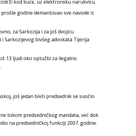
 izdrži kod kuće, uz elektronsku narukvicu.
 prošle godine demantovao sve navode iz
ovno, za Sarkozija i za još dvojicu
 i Sarkozijevog bivšeg advokata Tijerija
š 13 ljudi oko optužbi za ilegalno
.
koj, još jedan bivši predsednik se suočio
li ne tokom predsedničkog mandata, već dok
edio na predsedničkoj funkciji 2007. godine.