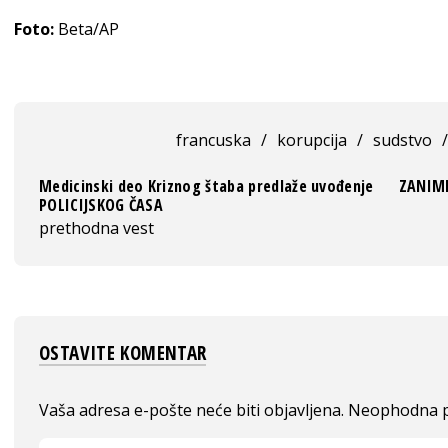
Foto:
Beta/AP
francuska
/
korupcija
/
sudstvo
/
Medicinski deo Kriznog štaba predlaže uvođenje
ZANIML
POLICIJSKOG ČASA
prethodna vest
OSTAVITE KOMENTAR
Vaša adresa e-pošte neće biti objavljena.
Neophodna p