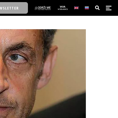
WSLETTER
E/SCHOOL
E/SCHOOL
A
A