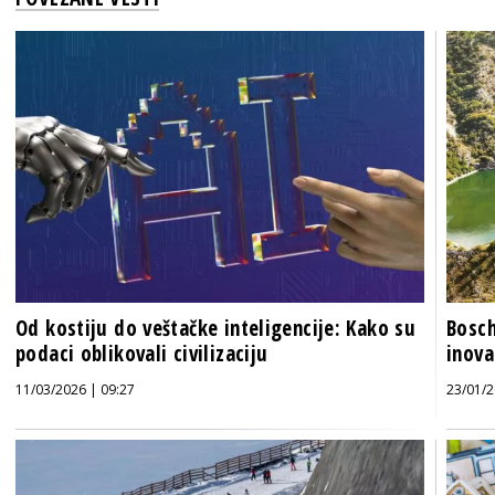
Od kostiju do veštačke inteligencije: Kako su
Bosch
podaci oblikovali civilizaciju
inova
11/03/2026 | 09:27
23/01/2