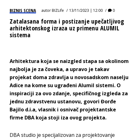
BIZNIS SCENA
autor
BIZLife
13/11/2023 | 12:00
0
Zatalasana forma i postizanje upečatljivog
arhitektonskog izraza uz primenu ALUMIL
sistema
Arhitektura koja se naizgled stapa sa okolinom
najbolja je za čoveka, a upravo je takav
projekat doma zdravlja u novosadskom naselju
Adice na kome su ugrađeni Alumil sistemi. O
inspiraciji za ovo zdanje, specifičnog izgleda za
jednu zdravstvenu ustanovu, govori Đorđe
Bajilo d.i.a, vlasnik i osnivač projektantske
firme DBA koja stoji iza ovog projekta.
DBA studio je specijalizovan za projektovanje