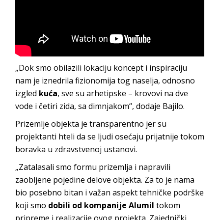
„Dok smo obilazili lokaciju koncept i inspiraciju
nam je iznedrila fizionomija tog naselja, odnosno
izgled
kuća
, sve su arhetipske – krovovi na dve
vode i četiri zida, sa dimnjakom“, dodaje Bajilo.
Prizemlje objekta je transparentno jer su
projektanti hteli da se ljudi osećaju prijatnije tokom
boravka u zdravstvenoj ustanovi.
„Zatalasali smo formu prizemlja i napravili
zaobljene pojedine delove objekta. Za to je nama
bio posebno bitan i važan aspekt tehničke podrške
koji smo
dobili od kompanije Alumil
tokom
pripreme i realizacije ovog projekta. Zajednički