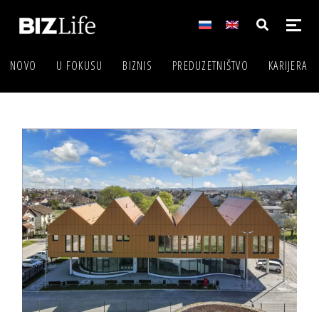
NOVO
U FOKUSU
BIZNIS
PREDUZETNIŠTVO
KARIJERA