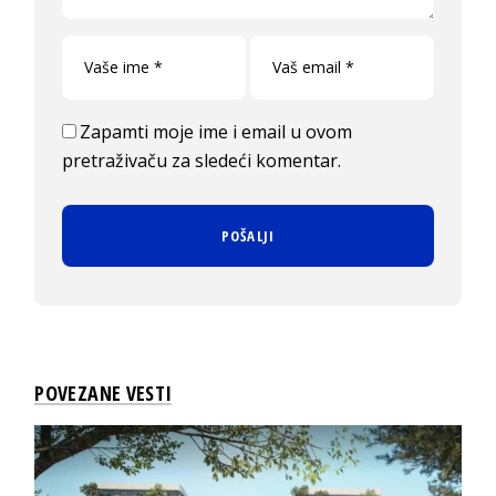
Zapamti moje ime i email u ovom
pretraživaču za sledeći komentar.
POVEZANE VESTI