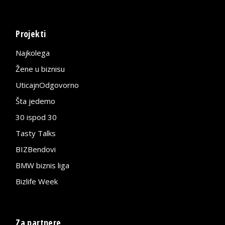
Projekti
Najkolega
Žene u biznisu
UticajnOdgovorno
Šta jedemo
30 ispod 30
Tasty Talks
BIZBendovi
BMW biznis liga
Bizlife Week
Za partnere