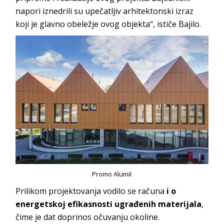
napori iznedrili su upečatljiv arhitektonski izraz
koji je glavno obeležje ovog objekta“, ističe Bajilo.
Promo Alumil
Prilikom projektovanja vodilo se računa
i o
energetskoj efikasnosti ugrađenih materijala
,
čime je dat doprinos očuvanju okoline.