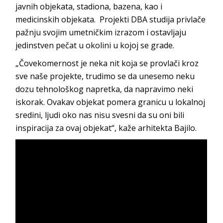
javnih objekata, stadiona, bazena, kao i
medicinskih objekata. Projekti DBA studija privlače
pažnju svojim umetničkim izrazom i ostavljaju
jedinstven pečat u okolini u kojoj se grade.
„Čovekomernost je neka nit koja se provlači kroz
sve naše projekte, trudimo se da unesemo neku
dozu tehnološkog napretka, da napravimo neki
iskorak. Ovakav objekat pomera granicu u lokalnoj
sredini, ljudi oko nas nisu svesni da su oni bili
inspiracija za ovaj objekat“, kaže arhitekta Bajilo.