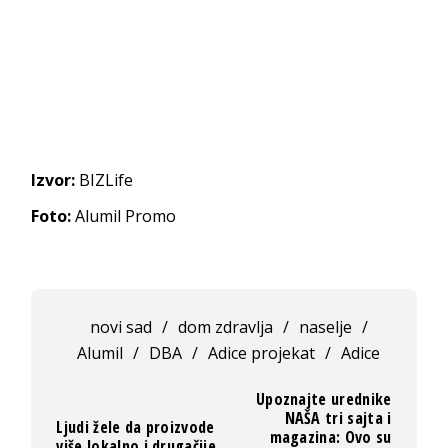
Izvor:
BIZLife
Foto:
Alumil Promo
novi sad
/
dom zdravlja
/
naselje
/
Alumil
/
DBA
/
Adice projekat
/
Adice
Upoznajte urednike
NAŠA tri sajta i
Ljudi žele da proizvode
magazina: Ovo su
više lokalno i drugačije