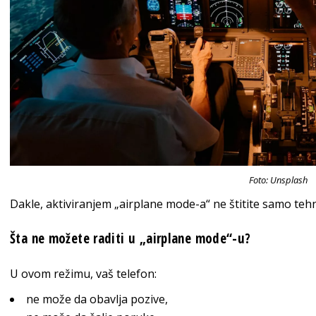
Foto: Unsplash
Dakle, aktiviranjem „airplane mode-a“ ne štitite samo teh
Šta ne možete raditi u „airplane mode“-u?
U ovom režimu, vaš telefon:
ne može da obavlja pozive,