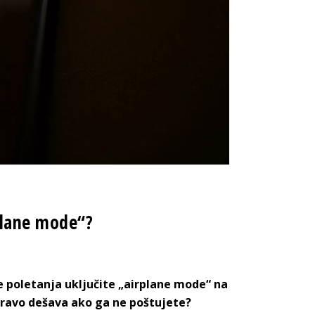
plane mode“?
re poletanja uključite „airplane mode“ na
zapravo dešava ako ga ne poštujete?