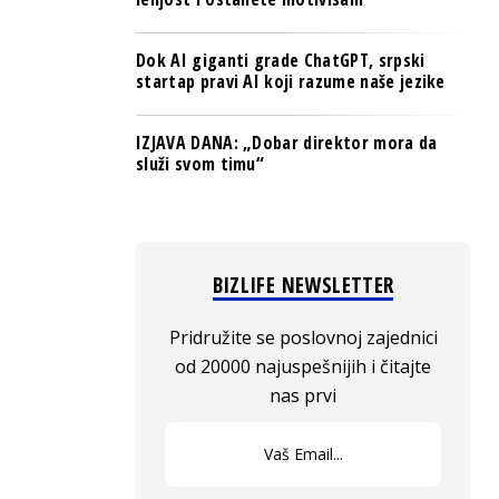
Dok AI giganti grade ChatGPT, srpski
startap pravi AI koji razume naše jezike
IZJAVA DANA: „Dobar direktor mora da
služi svom timu“
BIZLIFE NEWSLETTER
Pridružite se poslovnoj zajednici
od 20000 najuspešnijih i čitajte
nas prvi