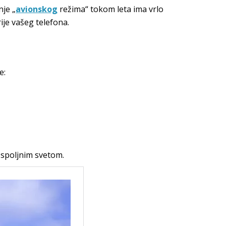
je „
avionskog
režima“ tokom leta ima vrlo
je vašeg telefona.
e:
 spoljnim svetom.