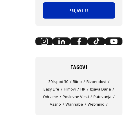
PRIJAVI SE
TAGOVI
30 Ispod 30
Bitno
Bizbendovi
Easy Life
Filmovi
HR
Izjava Dana
Odrzime
Poslovne Vesti
Putovanja
Važno
Wannabe
Webmind