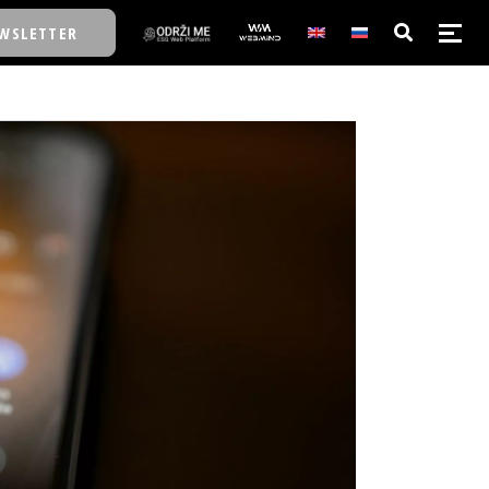
WSLETTER
E/SCHOOL
E/SCHOOL
A
A