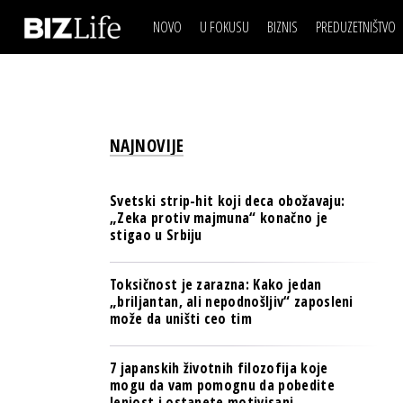
NOVO
U FOKUSU
BIZNIS
PREDUZETNIŠTVO
IZJAVA DANA
BIZNIS SCENA
VIDEO
REAL ESTATE
IZJAVA DANA
BIZNIS SCENA
BREND I KOMUNIKACI
VIDEO
REAL ESTATE
ESG & ENERGY
NAJNOVIJE
BREND I KOMUNIKACI
BANKE
ESG & ENERGY
OSIGURANJE
Svetski strip-hit koji deca obožavaju:
BANKE
„Zeka protiv majmuna“ konačno je
TECH I AI
stigao u Srbiju
OSIGURANJE
BIZNIS & SPORT
TECH I AI
Toksičnost je zarazna: Kako jedan
PULS REGIONA
„briljantan, ali nepodnošljiv“ zaposleni
BIZNIS & SPORT
može da uništi ceo tim
NOVO NA RAFU
PULS REGIONA
7 japanskih životnih filozofija koje
NOVO NA RAFU
mogu da vam pomognu da pobedite
lenjost i ostanete motivisani