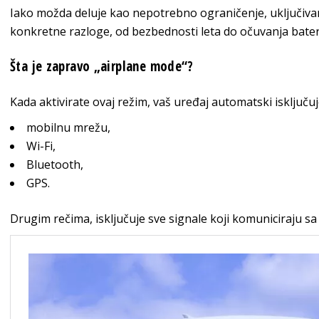
Iako možda deluje kao nepotrebno ograničenje, uključivan
konkretne razloge, od bezbednosti leta do očuvanja bateri
Šta je zapravo „airplane mode“?
Kada aktivirate ovaj režim, vaš uređaj automatski isključuj
mobilnu mrežu,
Wi-Fi,
Bluetooth,
GPS.
Drugim rečima, isključuje sve signale koji komuniciraju sa