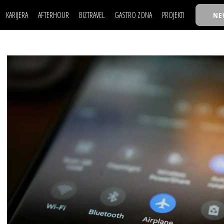
KARIJERA
AFTERHOUR
BIZTRAVEL
GASTRO ZONA
PROJEKTI
NE
POSAO
FILM I SCENA
NAJKOLEGA
LJUDI (HR)
KNJIGE
TASTY TALKS
POSAO
FILM I SCENA
NAJKOLEGA
JE
MOJ UGAO
AUTO SVET
30 ISPOD 30
LJUDI (HR)
KNJIGE
TASTY TALKS
USAVRŠAVANJE
STIL
BACK TO OFFIC
JE
MOJ UGAO
AUTO SVET
30 ISPOD 30
KNOW-HOW
WELLBEING
BIZBENDOVI
USAVRŠAVANJE
STIL
BACK TO OFFIC
BIZKOLEGIJUM
KNOW-HOW
WELLBEING
BIZBENDOVI
BMW BIZNIS LIG
BIZKOLEGIJUM
BIZLIFE WEEK
BMW BIZNIS LIG
IZJAVA GODINE
BIZLIFE WEEK
IZJAVA GODINE