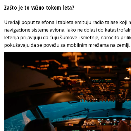
Zašto je to važno tokom leta?
Uređaji poput telefona i tableta emituju radio talase koji
navigacione sisteme aviona. Iako ne dolazi do katastrofalni
letenja prijavljuju da čuju šumove i smetnje, naročito pril
pokušavaju da se povežu sa mobilnim mrežama na zemlji.