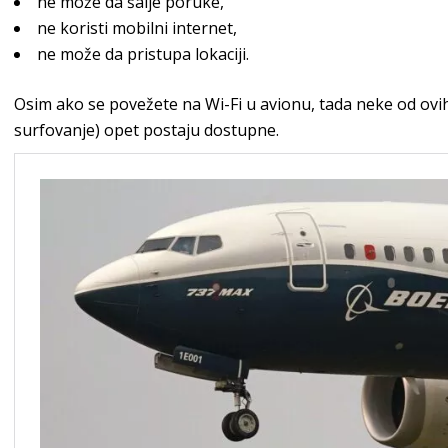
ne može da šalje poruke,
ne koristi mobilni internet,
ne može da pristupa lokaciji.
Osim ako se povežete na Wi-Fi u avionu, tada neke od ovih 
surfovanje) opet postaju dostupne.