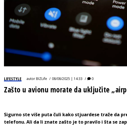
LIFESTYLE
autor
BIZLife
08/08/2025 | 14:33
0
Zašto u avionu morate da uključite „air
Sigurno ste više puta čuli kako stjuardese traže da p
telefonu. Ali da li znate zašto je to pravilo i šta se 