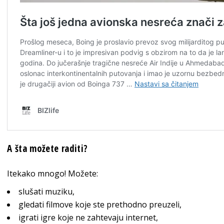
A šta možete raditi?
Itekako mnogo! Možete:
slušati muziku,
gledati filmove koje ste prethodno preuzeli,
igrati igre koje ne zahtevaju internet,