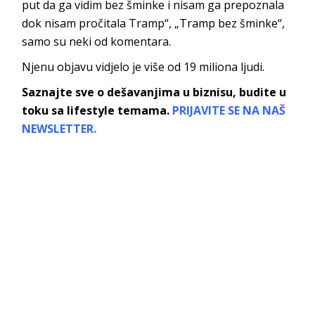
put da ga vidim bez šminke i nisam ga prepoznala
dok nisam pročitala Tramp“, „Tramp bez šminke“,
samo su neki od komentara.
Njenu objavu vidjelo je više od 19 miliona ljudi.
Saznajte sve o dešavanjima u biznisu, budite u
toku sa lifestyle temama.
PRIJAVITE SE NA NAŠ
NEWSLETTER.