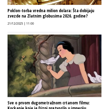
Poklon-torba vredna milion dolara: Šta dobijaju
zvezde na Zlatnim globusima 2026. godine?
21/12/2025 | 11:00
Sve o prvom dugometražnom crtanom filmu:
Kockanje koje je Dizni pretvorilo u imperiju