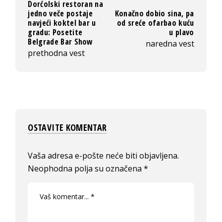
Dorćolski restoran na
jedno veče postaje
Konačno dobio sina, pa
navjeći koktel bar u
od sreće ofarbao kuću
gradu: Posetite
u plavo
Belgrade Bar Show
naredna vest
prethodna vest
OSTAVITE KOMENTAR
Vaša adresa e-pošte neće biti objavljena.
Neophodna polja su označena
*