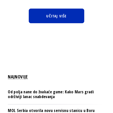
UČITAJ VIŠE
NAJNOVIJE
Od polja nane do žvakaće gume: Kako Mars gradi
održiviji lanac snabdevanja
MOL Serbia otvorila novu servisnu stanicu u Boru