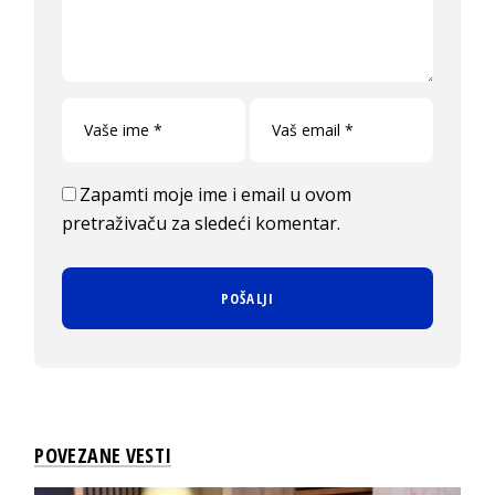
Zapamti moje ime i email u ovom
pretraživaču za sledeći komentar.
POVEZANE VESTI