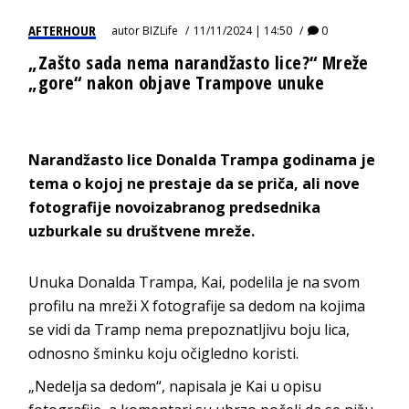
AFTERHOUR
autor
BIZLife
11/11/2024 | 14:50
0
„Zašto sada nema narandžasto lice?“ Mreže
„gore“ nakon objave Trampove unuke
Narandžasto lice Donalda Trampa godinama je
tema o kojoj ne prestaje da se priča, ali nove
fotografije novoizabranog predsednika
uzburkale su društvene mreže.
Unuka Donalda Trampa, Kai, podelila je na svom
profilu na mreži X fotografije sa dedom na kojima
se vidi da Tramp nema prepoznatljivu boju lica,
odnosno šminku koju očigledno koristi.
„Nedelja sa dedom“, napisala je Kai u opisu