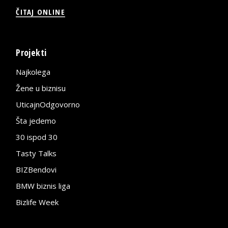
ČITAJ ONLINE
Projekti
Najkolega
Žene u biznisu
UticajnOdgovorno
Šta jedemo
30 ispod 30
Tasty Talks
BIZBendovi
BMW biznis liga
Bizlife Week