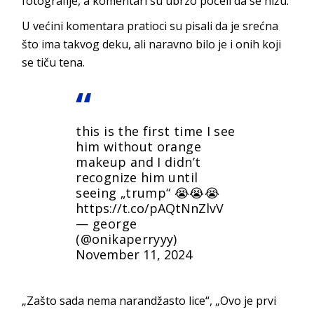
fotografije, a komentari su ubrzo počeli da se nižu.
U većini komentara pratioci su pisali da je srećna
što ima takvog deku, ali naravno bilo je i onih koji
se tiču tena.
this is the first time I see
him without orange
makeup and I didn’t
recognize him until
seeing „trump“ 😭😭😭
https://t.co/pAQtNnZlvV
— george
(@onikaperryyy)
November 11, 2024
„Zašto sada nema narandžasto lice“, „Ovo je prvi