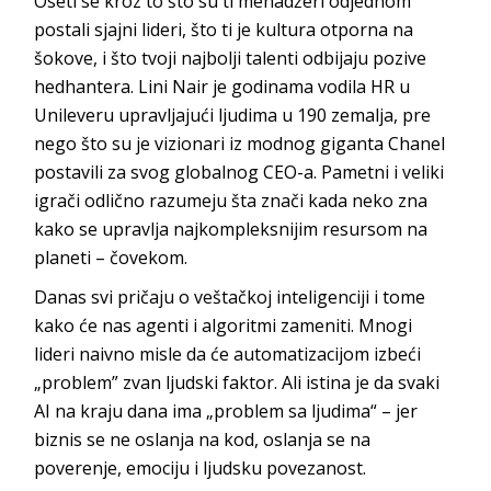
Oseti se kroz to što su ti menadžeri odjednom
postali sjajni lideri, što ti je kultura otporna na
šokove, i što tvoji najbolji talenti odbijaju pozive
hedhantera. Lini Nair je godinama vodila HR u
Unileveru upravljajući ljudima u 190 zemalja, pre
nego što su je vizionari iz modnog giganta Chanel
postavili za svog globalnog CEO-a. Pametni i veliki
igrači odlično razumeju šta znači kada neko zna
kako se upravlja najkompleksnijim resursom na
planeti – čovekom.
Danas svi pričaju o veštačkoj inteligenciji i tome
kako će nas agenti i algoritmi zameniti. Mnogi
lideri naivno misle da će automatizacijom izbeći
„problem” zvan ljudski faktor. Ali istina je da svaki
AI na kraju dana ima „problem sa ljudima“ – jer
biznis se ne oslanja na kod, oslanja se na
poverenje, emociju i ljudsku povezanost.