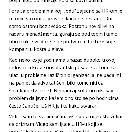
bolja meta od funkcije koja se bavi ljudima?
Fora sa problemima koji „odu” zajedno sa HR-om je
u tome što oni zapravo nikada ne nestanu. Oni
samo ostanu bez svedoka. Postanu nevidljivi na
radaru menadžmenta, guraju se pod tepih i tamo
tiho trule, sve dok se ne pretvore u fakture koje
kompaniju koštaju glave.
Kao neko ko je godinama unazad duboko u ovoj
industriji i kroz konsultantski posao svakodnevno
ulazi u probleme različitih organizacija, ne pada mi
na pamet da advokatišem bilo kome niti da
šminkam stvarnost. Nemam apsolutno nikakav
problem da javno kažem ono što se po hodnicima
često šapuće: loš HR je i te kako stvaran.
Video sam to svojim očima više puta nego što želim
da priznam. Video sam ljude u HR-u koji se
ponašaju kao saobraćajci u slepoj ulici. Video sam