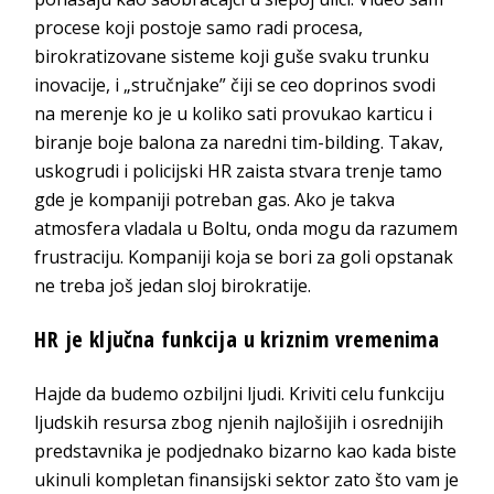
procese koji postoje samo radi procesa,
birokratizovane sisteme koji guše svaku trunku
inovacije, i „stručnjake” čiji se ceo doprinos svodi
na merenje ko je u koliko sati provukao karticu i
biranje boje balona za naredni tim-bilding. Takav,
uskogrudi i policijski HR zaista stvara trenje tamo
gde je kompaniji potreban gas. Ako je takva
atmosfera vladala u Boltu, onda mogu da razumem
frustraciju. Kompaniji koja se bori za goli opstanak
ne treba još jedan sloj birokratije.
HR je ključna funkcija u kriznim vremenima
Hajde da budemo ozbiljni ljudi. Kriviti celu funkciju
ljudskih resursa zbog njenih najlošijih i osrednijih
predstavnika je podjednako bizarno kao kada biste
ukinuli kompletan finansijski sektor zato što vam je