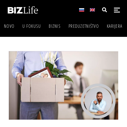
NOVO
U FOKUSU
BIZNIS
PREDUZETNIŠTVO
KARIJERA