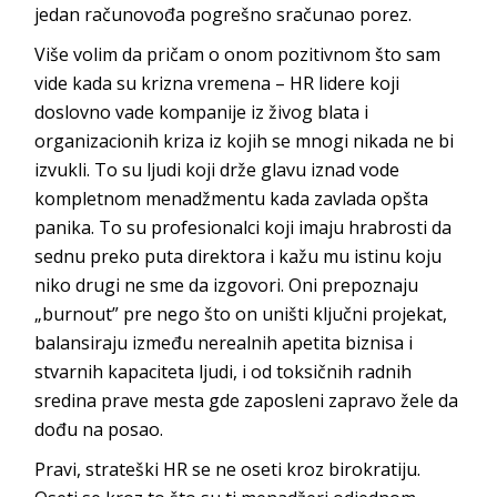
jedan računovođa pogrešno sračunao porez.
Više volim da pričam o onom pozitivnom što sam
vide kada su krizna vremena – HR lidere koji
doslovno vade kompanije iz živog blata i
organizacionih kriza iz kojih se mnogi nikada ne bi
izvukli. To su ljudi koji drže glavu iznad vode
kompletnom menadžmentu kada zavlada opšta
panika. To su profesionalci koji imaju hrabrosti da
sednu preko puta direktora i kažu mu istinu koju
niko drugi ne sme da izgovori. Oni prepoznaju
„burnout” pre nego što on uništi ključni projekat,
balansiraju između nerealnih apetita biznisa i
stvarnih kapaciteta ljudi, i od toksičnih radnih
sredina prave mesta gde zaposleni zapravo žele da
dođu na posao.
Pravi, strateški HR se ne oseti kroz birokratiju.