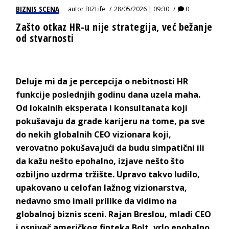
BIZNIS SCENA
autor
BIZLife
28/05/2026 | 09:30
0
Zašto otkaz HR-u nije strategija, već bežanje
od stvarnosti
Deluje mi da je percepcija o nebitnosti HR
funkcije poslednjih godinu dana uzela maha.
Od lokalnih eksperata i konsultanata koji
pokušavaju da grade karijeru na tome, pa sve
do nekih globalnih CEO vizionara koji,
verovatno pokušavajući da budu simpatični ili
da kažu nešto epohalno, izjave nešto što
ozbiljno uzdrma tržište. Upravo takvo ludilo,
upakovano u celofan lažnog vizionarstva,
nedavno smo imali prilike da vidimo na
globalnoj biznis sceni. Rajan Breslou, mladi CEO
i osnivač američkog finteka Bolt, vrlo epohalno