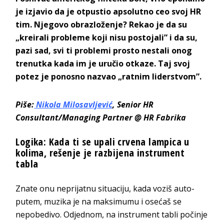
je izjavio da je otpustio apsolutno ceo svoj HR
tim. Njegovo obrazloženje? Rekao je da su
„kreirali probleme koji nisu postojali” i da su,
pazi sad, svi ti problemi prosto nestali onog
trenutka kada im je uručio otkaze. Taj svoj
potez je ponosno nazvao „ratnim liderstvom”.
Piše:
Nikola Milosavljević
, Senior HR
Consultant/Managing Partner @ HR Fabrika
Logika: Kada ti se upali crvena lampica u
kolima, rešenje je razbijena instrument
tabla
Znate onu neprijatnu situaciju, kada voziš auto-
putem, muzika je na maksimumu i osećaš se
nepobedivo. Odjednom, na instrument tabli počinje