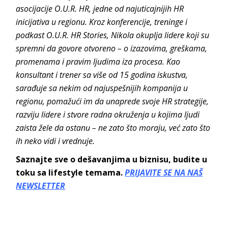
asocijacije O.U.R. HR, jedne od najuticajnijih HR
inicijativa u regionu. Kroz konferencije, treninge i
podkast O.U.R. HR Stories, Nikola okuplja lidere koji su
spremni da govore otvoreno – o izazovima, greškama,
promenama i pravim ljudima iza procesa. Kao
konsultant i trener sa više od 15 godina iskustva,
sarađuje sa nekim od najuspešnijih kompanija u
regionu, pomažući im da unaprede svoje HR strategije,
razviju lidere i stvore radna okruženja u kojima ljudi
zaista žele da ostanu – ne zato što moraju, već zato što
ih neko vidi i vrednuje.
Saznajte sve o dešavanjima u biznisu, budite u
toku sa lifestyle temama.
PRIJAVITE SE NA NAŠ
NEWSLETTER