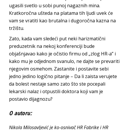
ugasili svetlo u sobi punoj nagaznih mina.
Kratkoročna ušteda na platama tih ljudi uvek će
vam se vratiti kao brutalna i dugoročna kazna na
tržištu.
Zato, kada vam sledeći put neki harizmatični
preduzetnik na nekoj konferenciji bude
objašnjavao kako je očistio firmu od „zlog HR-a” i
kako mu je odjednom svanulo, ne dajte se prevariti
njegovim osmehom. Zastanite i postavite sebi
jedno jedino logično pitanje – Da li zaista verujete
da bolest nestaje samo zato što ste pocepali
lekarski nalaz i otpustili doktora koji vam je
postavio dijagnozu?
O autoru:
Nikola Milosavljević je ko-osnivač HR Fabrike i HR