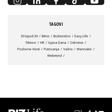
TAGOVI
30 Ispod 30
Bitno
Bizbendovi
Easy Life
Filmovi
HR
Izjava Dana
Odrzime
Poslovne Vesti
Putovanja
Važno
Wannabe
Webmind