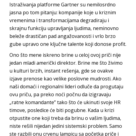
Istraživanja platforme Gartner su nemilosrdno
jasna po tom pitanju: kompanije koje u kriznim
vremenima i transformacijama degradiraju i
skrajnu funkciju upravljanja ljudima, neminovno
beleže drastičan pad angažovanosti i vrlo brzo
gube upravo one ključne talente koji donose profit.
Ono što mene iskreno brine u celoj ovoj priči nije
jedan mladi američki direktor. Brine me što živimo
u kulturi brzih, instant rešenja, gde se ovakve
izjave prenose kao velike poslovne mudrosti. Ako
naši domaći i regionalni lideri odluče da progutaju
ovu priču, pa preko noći počnu da izigravaju
„ratne komandante” tako što će ukinuti svoje HR
timove, posledice će biti pogubne. Kada u krizi
otpustite one koji treba da brinu o vašim ljudima,
niste rešili nijedan jedini sistemski problem. Samo
ste razbili onu crvenu lampicu sa početka priče i