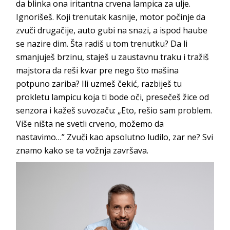
da blinka ona iritantna crvena lampica za ulje.
Ignorišeš. Koji trenutak kasnije, motor počinje da
zvuči drugačije, auto gubi na snazi, a ispod haube
se nazire dim. Šta radiš u tom trenutku? Da li
smanjuješ brzinu, staješ u zaustavnu traku i tražiš
majstora da reši kvar pre nego što mašina
potpuno zariba? Ili uzmeš čekić, razbiješ tu
prokletu lampicu koja ti bode oči, presečeš žice od
senzora i kažeš suvozaču: „Eto, rešio sam problem.
Više ništa ne svetli crveno, možemo da
nastavimo…” Zvuči kao apsolutno ludilo, zar ne? Svi
znamo kako se ta vožnja završava.