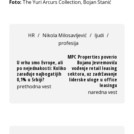
Foto:
The Yuri Arcurs Collection, Bojan Stanić
HR
/
Nikola Milosavljević
/
ljudi
/
profesija
MPC Properties poverio
U vrhu smo Evrope, ali
Bojanu Jevremoviću
po nejednakosti: Koliko
vođenje retail leasing
zarađuje najbogatijih
sektora, uz zadržavanje
0,1% u Srbiji?
liderske uloge u office
leasingu
prethodna vest
naredna vest