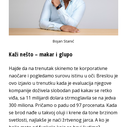
Bojan Stanić
Kaži nešto – makar i glupo
Hajde da na trenutak skinemo te korporativne
naočare i pogledamo surovu istinu u oči. Breslou je
ovo izjavio u trenutku kada je evaluacija njegove
kompanije doživela slobodan pad kakav se retko
viđa, sa 11 milijardi dolara strmoglavila se na jedva
300 miliona. Pričamo o padu od 97 procenata. Kada
se brod nađe u takvoj oluji i krene da tone brzinom
svetlosti, najlakše je naći žrtvenog jarca. A ko je