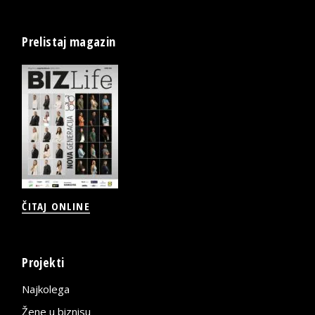
Prelistaj magazin
ČITAJ ONLINE
Projekti
Najkolega
Žene u biznisu