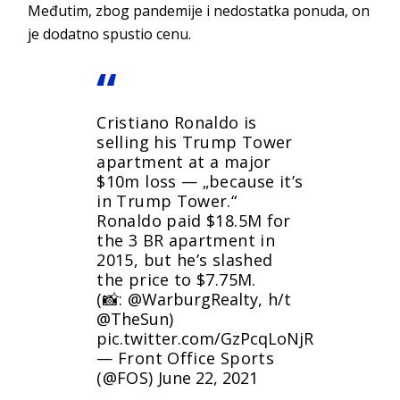
Međutim, zbog pandemije i nedostatka ponuda, on
je dodatno spustio cenu.
Cristiano Ronaldo is
selling his Trump Tower
apartment at a major
$10m loss — „because it’s
in Trump Tower.“
Ronaldo paid $18.5M for
the 3 BR apartment in
2015, but he’s slashed
the price to $7.75M.
(📸:
@WarburgRealty
, h/t
@TheSun
)
pic.twitter.com/GzPcqLoNjR
— Front Office Sports
(@FOS)
June 22, 2021