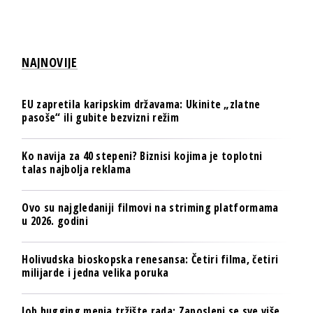
NAJNOVIJE
EU zapretila karipskim državama: Ukinite „zlatne
pasoše“ ili gubite bezvizni režim
Ko navija za 40 stepeni? Biznisi kojima je toplotni
talas najbolja reklama
Ovo su najgledaniji filmovi na striming platformama
u 2026. godini
Holivudska bioskopska renesansa: Četiri filma, četiri
milijarde i jedna velika poruka
Job hugging menja tržište rada: Zaposleni se sve više