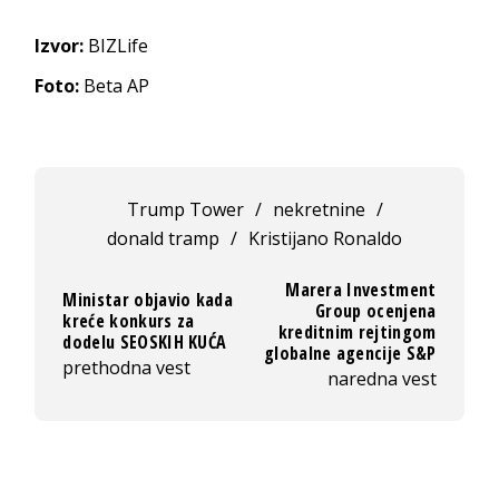
Izvor:
BIZLife
Foto:
Beta AP
Trump Tower
/
nekretnine
/
donald tramp
/
Kristijano Ronaldo
Marera Investment
Ministar objavio kada
Group ocenjena
kreće konkurs za
kreditnim rejtingom
dodelu SEOSKIH KUĆA
globalne agencije S&P
prethodna vest
naredna vest