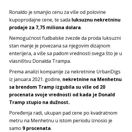
Ronaldo je smanjio cenu za više od polovine
kupoprodajne cene, te sada
luksuznu nekretninu
prodaje za 7,75 miliona dolara
.
Nemogućnost fudbalske zvezde da proda luksuzni
stan manje je povezana sa njegovim dizajnom
enterijera, a više sa padom vrednosti svega što je u
vlasništvu Donalda Trampa.
Prema analizi kompanije za nekretnine UrbanDigs
iz januara 2021. godine,
nekretnine na Menhetnu
sa brendom Tramp izgubila su više od 20
procenata svoje vrednosti od kada je Donald
Tramp stupio na dužnost.
Poređenja radi, ukupan pad cene po kvadratnom
metru na Menhetnu u istom periodu iznosio je
samo
9 procenata
.