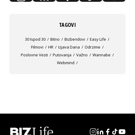
TAGOVI
30 Ispod 30
Bitno
Bizbendovi
Easy Life
Filmovi
HR
Izjava Dana
Odrzime
Poslovne Vesti
Putovanja
Važno
Wannabe
Webmind