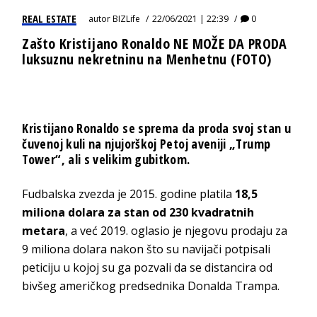
REAL ESTATE
autor
BIZLife
22/06/2021 | 22:39
0
Zašto Kristijano Ronaldo NE MOŽE DA PRODA
luksuznu nekretninu na Menhetnu (FOTO)
Kristijano Ronaldo se sprema da proda svoj stan u
čuvenoj kuli na njujorškoj Petoj aveniji „Trump
Tower“, ali s velikim gubitkom.
Fudbalska zvezda je 2015. godine platila
18,5
miliona dolara za stan od 230 kvadratnih
metara
, a već 2019. oglasio je njegovu prodaju za
9 miliona dolara nakon što su navijači potpisali
peticiju u kojoj su ga pozvali da se distancira od
bivšeg američkog predsednika Donalda Trampa.