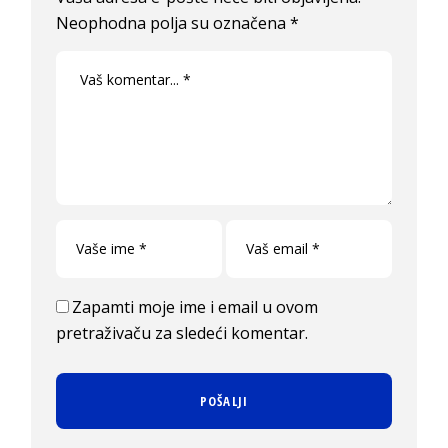
Neophodna polja su označena
*
Zapamti moje ime i email u ovom
pretraživaču za sledeći komentar.