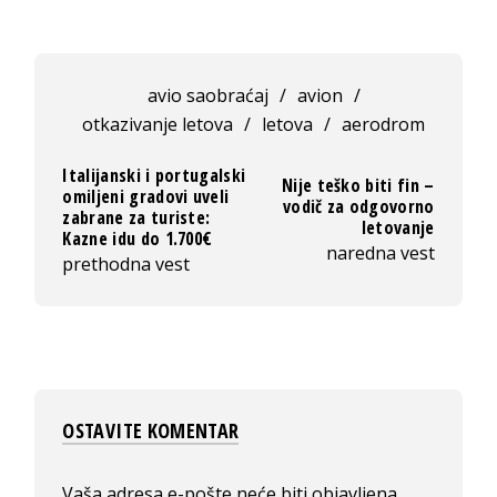
avio saobraćaj
/
avion
/
otkazivanje letova
/
letova
/
aerodrom
Italijanski i portugalski
Nije teško biti fin –
omiljeni gradovi uveli
vodič za odgovorno
zabrane za turiste:
letovanje
Kazne idu do 1.700€
naredna vest
prethodna vest
OSTAVITE KOMENTAR
Vaša adresa e-pošte neće biti objavljena.