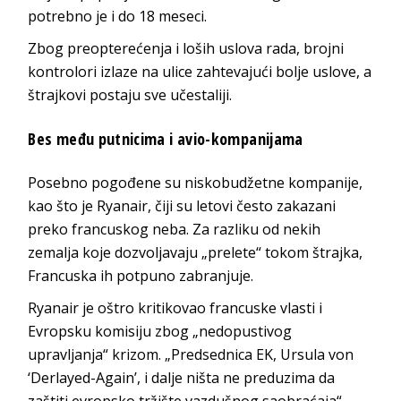
potrebno je i do 18 meseci.
Zbog preopterećenja i loših uslova rada, brojni
kontrolori izlaze na ulice zahtevajući bolje uslove, a
štrajkovi postaju sve učestaliji.
Bes među putnicima i avio-kompanijama
Posebno pogođene su niskobudžetne kompanije,
kao što je Ryanair, čiji su letovi često zakazani
preko francuskog neba. Za razliku od nekih
zemalja koje dozvoljavaju „prelete“ tokom štrajka,
Francuska ih potpuno zabranjuje.
Ryanair je oštro kritikovao francuske vlasti i
Evropsku komisiju zbog „nedopustivog
upravljanja“ krizom. „Predsednica EK, Ursula von
‘Derlayed-Again’, i dalje ništa ne preduzima da
zaštiti evropsko tržište vazdušnog saobraćaja“,