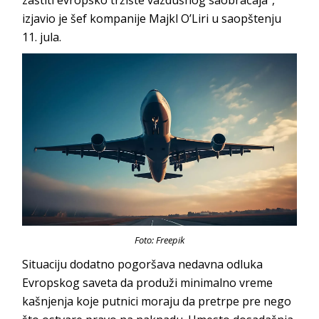
izjavio je šef kompanije Majkl O’Liri u saopštenju
11. jula.
Foto: Freepik
Situaciju dodatno pogoršava nedavna odluka
Evropskog saveta da produži minimalno vreme
kašnjenja koje putnici moraju da pretrpe pre nego