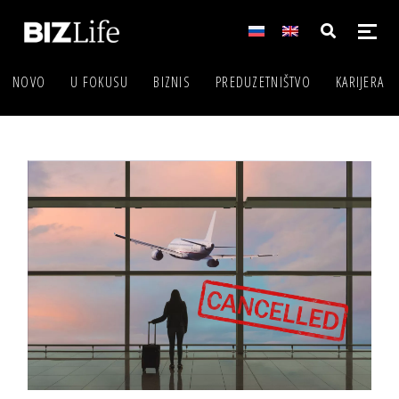
NOVO
U FOKUSU
BIZNIS
PREDUZETNIŠTVO
KARIJERA