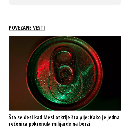
POVEZANE VESTI
Šta se desi kad Mesi otkrije šta pije: Kako je jedna
rečenica pokrenula milijarde na berzi