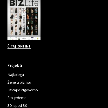
ČITAJ ONLINE
Projekti
Najkolega
Žene u biznisu
UticajnOdgovorno
Šta jedemo
30 ispod 30