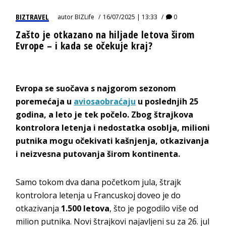
BIZTRAVEL
autor
BIZLife
16/07/2025 | 13:33
0
Zašto je otkazano na hiljade letova širom
Evrope – i kada se očekuje kraj?
Evropa se suočava s najgorom sezonom
poremećaja u
aviosaobraćaju
u poslednjih 25
godina, a leto je tek počelo. Zbog štrajkova
kontrolora letenja i nedostatka osoblja, milioni
putnika mogu očekivati kašnjenja, otkazivanja
i neizvesna putovanja širom kontinenta.
Samo tokom dva dana početkom jula, štrajk
kontrolora letenja u Francuskoj doveo je do
otkazivanja
1.500 letova
, što je pogodilo više od
milion putnika. Novi štrajkovi najavljeni su za 26. jul