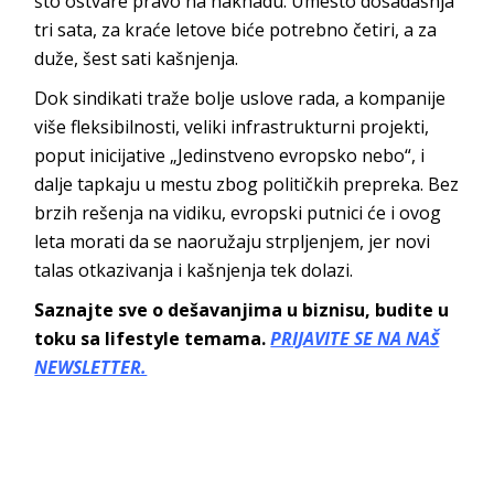
što ostvare pravo na naknadu. Umesto dosadašnja
tri sata, za kraće letove biće potrebno četiri, a za
duže, šest sati kašnjenja.
Dok sindikati traže bolje uslove rada, a kompanije
više fleksibilnosti, veliki infrastrukturni projekti,
poput inicijative „Jedinstveno evropsko nebo“, i
dalje tapkaju u mestu zbog političkih prepreka. Bez
brzih rešenja na vidiku, evropski putnici će i ovog
leta morati da se naoružaju strpljenjem, jer novi
talas otkazivanja i kašnjenja tek dolazi.
Saznajte sve o dešavanjima u biznisu, budite u
toku sa lifestyle temama.
PRIJAVITE SE NA NAŠ
NEWSLETTER.