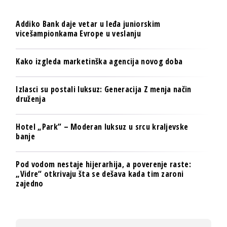
Addiko Bank daje vetar u leđa juniorskim
vicešampionkama Evrope u veslanju
Kako izgleda marketinška agencija novog doba
Izlasci su postali luksuz: Generacija Z menja način
druženja
Hotel „Park” – Moderan luksuz u srcu kraljevske
banje
Pod vodom nestaje hijerarhija, a poverenje raste:
„Vidre“ otkrivaju šta se dešava kada tim zaroni
zajedno