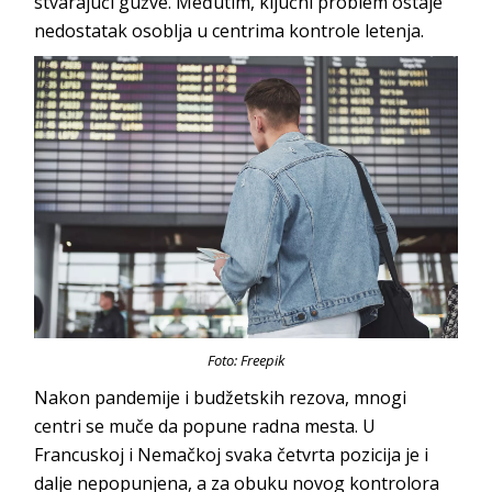
stvarajući gužve. Međutim, ključni problem ostaje
nedostatak osoblja u centrima kontrole letenja.
Foto: Freepik
Nakon pandemije i budžetskih rezova, mnogi
centri se muče da popune radna mesta. U
Francuskoj i Nemačkoj svaka četvrta pozicija je i
dalje nepopunjena, a za obuku novog kontrolora