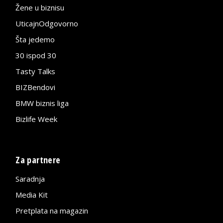
Žene u biznisu
UticajnOdgovorno
Šta jedemo
30 ispod 30
Tasty Talks
BIZBendovi
BMW biznis liga
Bizlife Week
Za partnere
Saradnja
Media Kit
Pretplata na magazin