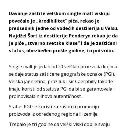
Davanje zaštite velškom single malt viskiju
povećalo je „kredibilitet“ pića, rekao je
predsednik jedne od vodećih destilerija u Velsu.
Najdžel Šort iz destilerije Penderyn rekao je da
je piće „stvarno svetske klase“ i da je zaštićeni
status, obezbeđen prošle godine, to potvrdio.
Single malt je jedan od 20 velških proizvoda kojima
se daje status zaštićene geografske oznake (PGI).
Velška jagnjetina, praziluk i sir Caerphilly takođe
imaju koristi od statusa PGI da bi se garantovala i
promovisala njihova autentičnost.
Status PGI se koristi za zaštitu i promociju
proizvoda iz određenog regiona ili zemlje.
Trebalo je tri godine da velški viski dobije svoju