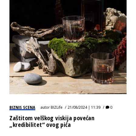
BIZNIS SCENA
autor
BIZLife
21/08/2024 | 11:39
0
Zaštitom velškog viskija povećan
„kredibilitet“ ovog pića