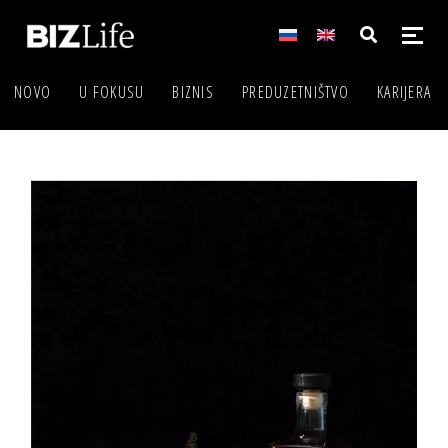
NOVO
U FOKUSU
BIZNIS
PREDUZETNIŠTVO
KARIJERA