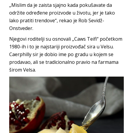
„Mislim da je zaista sjajno kada pokušavate da
održite određene proizvode u životu, jer je tako
lako pratiti trendove“, rekao je Rob Sevidž-
Onstveder.
Njegovi roditelji su osnovali „Caws Teifi“ početkom
1980-ih i to je najstariji proizvođač sira u Velsu.
Caerphilly sir je dobio ime po gradu u kojem se
prodavao, ali se tradicionalno pravio na farmama
širom Velsa.