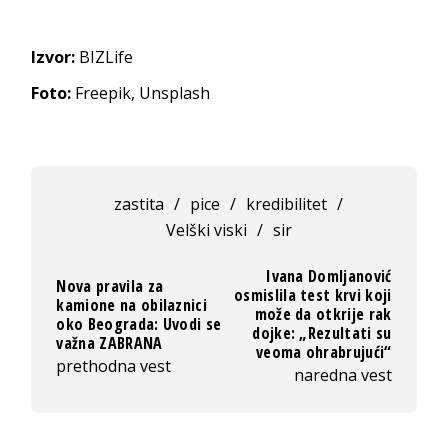
Izvor:
BIZLife
Foto:
Freepik, Unsplash
zastita
/
pice
/
kredibilitet
/
Velški viski
/
sir
Ivana Domljanović
Nova pravila za
osmislila test krvi koji
kamione na obilaznici
može da otkrije rak
oko Beograda: Uvodi se
dojke: „Rezultati su
važna ZABRANA
veoma ohrabrujući“
prethodna vest
naredna vest