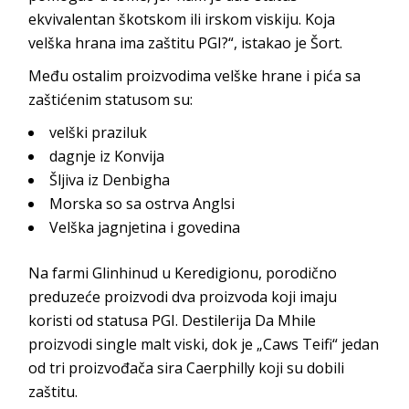
ekvivalentan škotskom ili irskom viskiju. Koja
velška hrana ima zaštitu PGI?“, istakao je Šort.
Među ostalim proizvodima velške hrane i pića sa
zaštićenim statusom su:
velški praziluk
dagnje iz Konvija
Šljiva iz Denbigha
Morska so sa ostrva Anglsi
Velška jagnjetina i govedina
Na farmi Glinhinud u Keredigionu, porodično
preduzeće proizvodi dva proizvoda koji imaju
koristi od statusa PGI. Destilerija Da Mhile
proizvodi single malt viski, dok je „Caws Teifi“ jedan
od tri proizvođača sira Caerphilly koji su dobili
zaštitu.