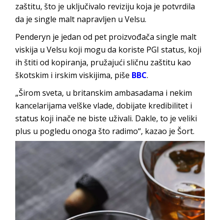
zaštitu, što je uključivalo reviziju koja je potvrdila
da je single malt napravljen u Velsu.
Penderyn je jedan od pet proizvođača single malt
viskija u Velsu koji mogu da koriste PGI status, koji
ih štiti od kopiranja, pružajući sličnu zaštitu kao
škotskim i irskim viskijima, piše
BBC
.
„Širom sveta, u britanskim ambasadama i nekim
kancelarijama velške vlade, dobijate kredibilitet i
status koji inače ne biste uživali. Dakle, to je veliki
plus u pogledu onoga što radimo“, kazao je Šort.