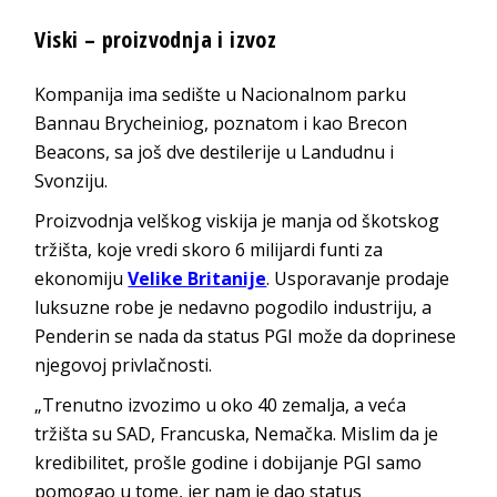
Viski – proizvodnja i izvoz
Kompanija ima sedište u Nacionalnom parku
Bannau Brycheiniog, poznatom i kao Brecon
Beacons, sa još dve destilerije u Landudnu i
Svonziju.
Proizvodnja velškog viskija je manja od škotskog
tržišta, koje vredi skoro 6 milijardi funti za
ekonomiju
Velike Britanije
. Usporavanje prodaje
luksuzne robe je nedavno pogodilo industriju, a
Penderin se nada da status PGI može da doprinese
njegovoj privlačnosti.
„Trenutno izvozimo u oko 40 zemalja, a veća
tržišta su SAD, Francuska, Nemačka. Mislim da je
kredibilitet, prošle godine i dobijanje PGI samo
pomogao u tome, jer nam je dao status