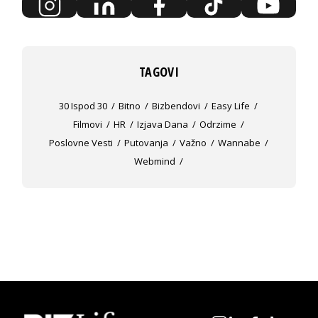
TAGOVI
30 Ispod 30
Bitno
Bizbendovi
Easy Life
Filmovi
HR
Izjava Dana
Odrzime
Poslovne Vesti
Putovanja
Važno
Wannabe
Webmind