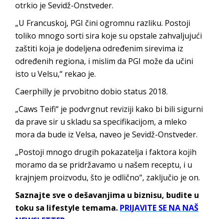
otrkio je Sevidž-Onstveder.
„U Francuskoj, PGI čini ogromnu razliku. Postoji
toliko mnogo sorti sira koje su opstale zahvaljujući
zaštiti koja je dodeljena određenim sirevima iz
određenih regiona, i mislim da PGI može da učini
isto u Velsu,“ rekao je.
Caerphilly je prvobitno dobio status 2018.
„Caws Teifi“ je podvrgnut reviziji kako bi bili sigurni
da prave sir u skladu sa specifikacijom, a mleko
mora da bude iz Velsa, naveo je Sevidž-Onstveder.
„Postoji mnogo drugih pokazatelja i faktora kojih
moramo da se pridržavamo u našem receptu, i u
krajnjem proizvodu, što je odlično“, zaključio je on.
Saznajte sve o dešavanjima u biznisu, budite u
toku sa lifestyle temama.
PRIJAVITE SE NA NAŠ