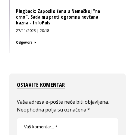
Pingback:
Zaposlio ženu u Nemačkoj "na
crno". Sada mu preti ogromna novčana
kazna - InfoPuls
27/11/2023 | 20:18
Odgovori
OSTAVITE KOMENTAR
Vaša adresa e-pošte neće biti objavljena.
Neophodna polja su označena
*