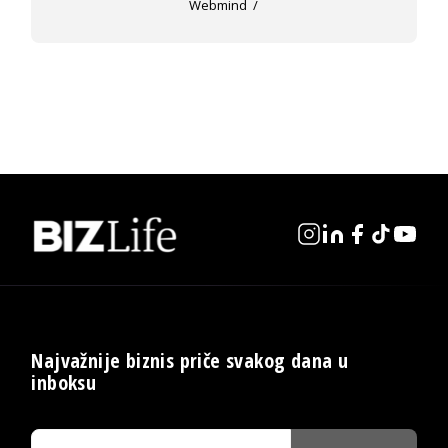
Webmind
Najvažnije biznis priče svakog dana u
inboksu