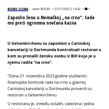
BIZNIS SCENA
autor
BIZLife
27/11/2023 | 14:42
1
Zaposlio ženu u Nemačkoj „na crno“. Sada
mu preti ogromna novčana kazna
U Gelsenkirchenu su zaposleni u Carinskoj
kancelariji iz Dortmunda kontrolisali restoran u
kom su pronašli žensku osobu iz BiH koja je u
njemu radila “na crno”.
“Dana 21. novembra 2023.godine službenici
finansijske kontrole rada na crno u glavnoj
Carinskoj kancelariji u Dortmundu proverili su
restoran u Gelsenkirchenu.
U restoranu je, između ostalih, zatečena i jedna