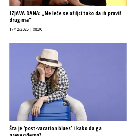
IZJAVA DANA: „Ne leče se ožiljci tako da ih praviš
drugima“
17/12/2025 | 08:30
Šta je ‘post-vacation blues’ i kako da ga
prevaziđemo?