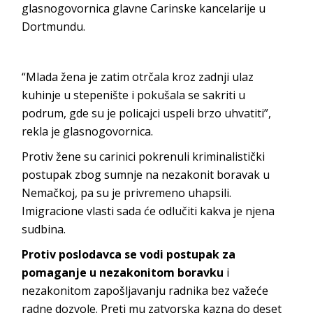
glasnogovornica glavne Carinske kancelarije u
Dortmundu.
“Mlada žena je zatim otrčala kroz zadnji ulaz
kuhinje u stepenište i pokušala se sakriti u
podrum, gde su je policajci uspeli brzo uhvatiti”,
rekla je glasnogovornica.
Protiv žene su carinici pokrenuli kriminalistički
postupak zbog sumnje na nezakonit boravak u
Nemačkoj, pa su je privremeno uhapsili.
Imigracione vlasti sada će odlučiti kakva je njena
sudbina.
Protiv poslodavca se vodi postupak za
pomaganje u nezakonitom boravku
i
nezakonitom zapošljavanju radnika bez važeće
radne dozvole. Preti mu zatvorska kazna do deset