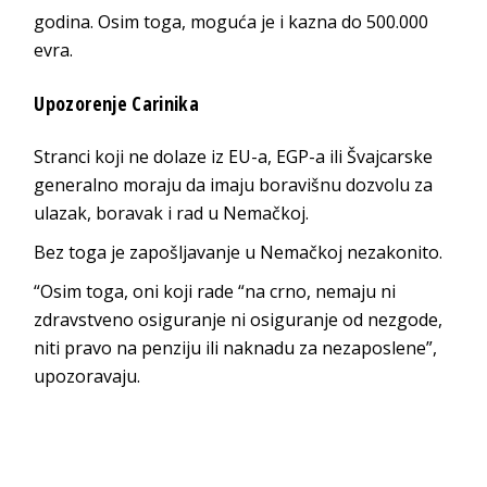
godina. Osim toga, moguća je i kazna do 500.000
evra.
Upozorenje Carinika
Stranci koji ne dolaze iz EU-a, EGP-a ili Švajcarske
generalno moraju da imaju boravišnu dozvolu za
ulazak, boravak i rad u Nemačkoj.
Bez toga je zapošljavanje u Nemačkoj nezakonito.
“Osim toga, oni koji rade “na crno, nemaju ni
zdravstveno osiguranje ni osiguranje od nezgode,
niti pravo na penziju ili naknadu za nezaposlene”,
upozoravaju.