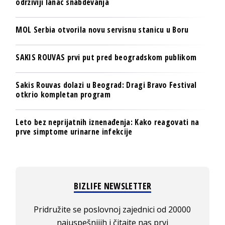
održiviji lanac snabdevanja
MOL Serbia otvorila novu servisnu stanicu u Boru
SAKIS ROUVAS prvi put pred beogradskom publikom
Sakis Rouvas dolazi u Beograd: Dragi Bravo Festival
otkrio kompletan program
Leto bez neprijatnih iznenađenja: Kako reagovati na
prve simptome urinarne infekcije
BIZLIFE NEWSLETTER
Pridružite se poslovnoj zajednici od 20000
najuspešnijih i čitajte nas prvi