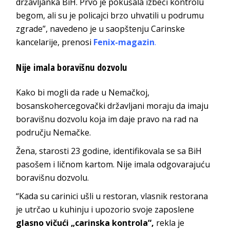
državljanka BiH. Prvo je pokušala izbeći kontrolu
begom, ali su je policajci brzo uhvatili u podrumu
zgrade”, navedeno je u saopštenju Carinske
kancelarije, prenosi
Fenix-magazin
.
Nije imala boravišnu dozvolu
Kako bi mogli da rade u Nemačkoj,
bosanskohercegovački državljani moraju da imaju
boravišnu dozvolu koja im daje pravo na rad na
području Nemačke.
Žena, starosti 23 godine, identifikovala se sa BiH
pasošem i ličnom kartom. Nije imala odgovarajuću
boravišnu dozvolu.
“Kada su carinici ušli u restoran, vlasnik restorana
je utrčao u kuhinju i upozorio svoje zaposlene
glasno vičući „carinska kontrola“,
rekla je