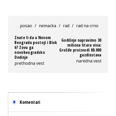
posao
/
nemacka
/
rad
/
rad na crno
Znate li da u Novom
Godišnje napravimo 30
Beogradu postoji i Blok
miliona litara vina:
6? Zovu ga
Grožđe proizvodi 80.000
novobeogradsko
gazdinstava
Dedinje
naredna vest
prethodna vest
Komentari