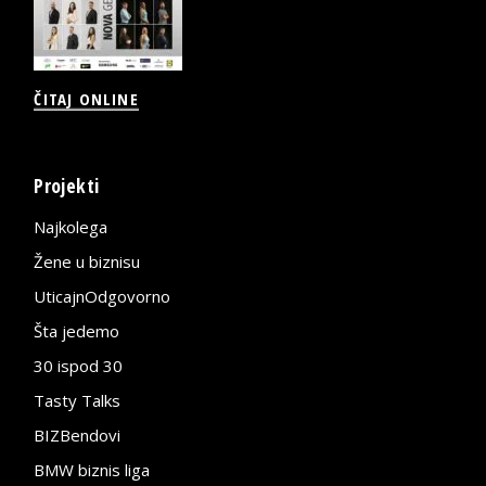
ČITAJ ONLINE
Projekti
Najkolega
Žene u biznisu
UticajnOdgovorno
Šta jedemo
30 ispod 30
Tasty Talks
BIZBendovi
BMW biznis liga