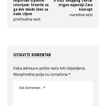
inspirisan srpskom
U UŠĆE Shopping Centar
istorijom: Stvorile su
stigao najnoviji Zara
ga dve mlade žene sa
koncept
ovim ciljem
naredna vest
prethodna vest
OSTAVITE KOMENTAR
Vaša adresa e-pošte neće biti objavljena.
Neophodna polja su označena
*