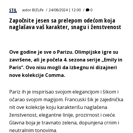
STIL
autor
BIZLife
24/08/2024 | 12:00
0
Započnite jesen sa prelepom odećom koja
naglašava vaš karakter, snagu i ženstvenost
Ove godine je sve o Parizu. Olimpijske igre su
završene, ali je počela 4. sezona serije „Emily in
Paris“. Ovo nisu mogli da izbegnu ni dizajneri
nove kolekcije Comma.
Pariz ih je inspirisao svojom elegancijom i šikom i
očarao svojom magijom. Francuski šik je zajednička
nit ove kolekcije koju karakterišu naglašena
ženstvenost, elegantne linije, prozirnost i cveće.
Glavna boja je travnato zelena, dopunjena crnim i
neutralnim tonovima.