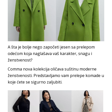
A šta je bolje nego započeti jesen sa prelepom
odećom koja naglašava vaš karakter, snagu i
ženstvenost?
Comma nova kolekcija oličava suštinu moderne
ženstvenosti. Predstavljamo vam prelepe komade u
koje ćete se sigurno zaljubiti.