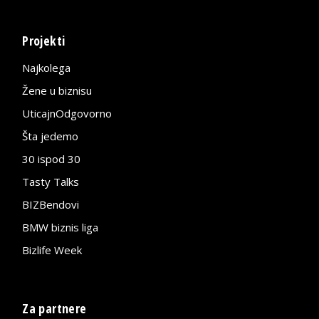
Projekti
Najkolega
Žene u biznisu
UticajnOdgovorno
Šta jedemo
30 ispod 30
Tasty Talks
BIZBendovi
BMW biznis liga
Bizlife Week
Za partnere