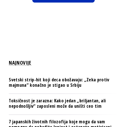
NAJNOVIJE
Svetski strip-hit koji deca obožavaju: „Zeka protiv
majmuna“ konačno je stigao u Srbiju
Toksičnost je zarazna: Kako jedan „briljantan, ali
nepodnošljiv“ zaposleni može da uništi ceo tim
7 japanskih životnih filozofija koje mogu da vam
pomognu da pobedite lenjost i ostanete motivisani