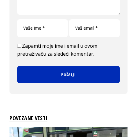
Zapamti moje ime i email u ovom
pretraživaču za sledeći komentar.
POVEZANE VESTI