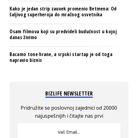
Kako je jedan strip zauvek promenio Betmena: Od
šaljivog superheroja do mračnog osvetnika
Osam filmova koji su predvideli budućnost u kojoj
danas živimo
Bacamo tone hrane, a srpski startap je od toga
napravio biznis
BIZLIFE NEWSLETTER
Pridružite se poslovnoj zajednici od 20000
najuspešnijih i čitajte nas prvi