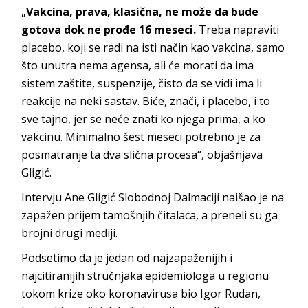
„
Vakcina, prava, klasična, ne može da bude
gotova dok ne prođe 16 meseci.
Treba napraviti
placebo, koji se radi na isti način kao vakcina, samo
što unutra nema agensa, ali će morati da ima
sistem zaštite, suspenzije, čisto da se vidi ima li
reakcije na neki sastav. Biće, znači, i placebo, i to
sve tajno, jer se neće znati ko njega prima, a ko
vakcinu. Minimalno šest meseci potrebno je za
posmatranje ta dva slična procesa“, objašnjava
Gligić.
Intervju Ane Gligić Slobodnoj Dalmaciji naišao je na
zapažen prijem tamošnjih čitalaca, a preneli su ga
brojni drugi mediji.
Podsetimo da je jedan od najzapaženijih i
najcitiranijih stručnjaka epidemiologa u regionu
tokom krize oko koronavirusa bio Igor Rudan,