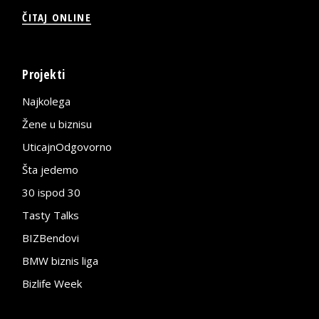
ČITAJ ONLINE
Projekti
Najkolega
Žene u biznisu
UticajnOdgovorno
Šta jedemo
30 ispod 30
Tasty Talks
BIZBendovi
BMW biznis liga
Bizlife Week