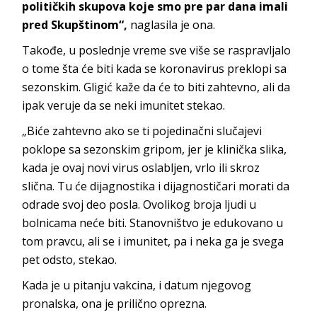
političkih skupova koje smo pre par dana imali
pred Skupštinom“,
naglasila je ona.
Takođe, u poslednje vreme sve više se raspravljalo
o tome šta će biti kada se koronavirus preklopi sa
sezonskim. Gligić kaže da će to biti zahtevno, ali da
ipak veruje da se neki imunitet stekao.
„Biće zahtevno ako se ti pojedinačni slučajevi
poklope sa sezonskim gripom, jer je klinička slika,
kada je ovaj novi virus oslabljen, vrlo ili skroz
slična. Tu će dijagnostika i dijagnostičari morati da
odrade svoj deo posla. Ovolikog broja ljudi u
bolnicama neće biti. Stanovništvo je edukovano u
tom pravcu, ali se i imunitet, pa i neka ga je svega
pet odsto, stekao.
Kada je u pitanju vakcina, i datum njegovog
pronalska, ona je prilično oprezna.