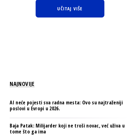
UČITAJ VIŠE
NAJNOVIJE
AI neće pojesti sva radna mesta: Ovo su najtraženiji
poslovi u Evropi u 2026.
Baja Patak: Milijarder koji ne troši novac, već uživa u
tome što ga ima