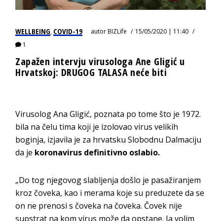
WELLBEING
COVID-19
autor
BIZLife
15/05/2020 | 11:40
,
1
Zapažen intervju virusologa Ane Gligić u
Hrvatskoj: DRUGOG TALASA neće biti
Virusolog Ana Gligić, poznata po tome što je 1972.
bila na čelu tima koji je izolovao virus velikih
boginja, izjavila je za hrvatsku Slobodnu Dalmaciju
da je
koronavirus definitivno oslabio.
„Do tog njegovog slabljenja došlo je pasažiranjem
kroz čoveka, kao i merama koje su preduzete da se
on ne prenosi s čoveka na čoveka. Čovek nije
supstrat na kom virus može da opstane. Ja volim