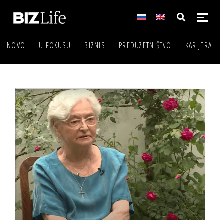
NOVO
U FOKUSU
BIZNIS
PREDUZETNIŠTVO
KARIJERA