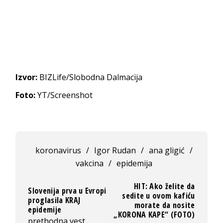
Izvor:
BIZLife/Slobodna Dalmacija
Foto:
YT/Screenshot
koronavirus
/
Igor Rudan
/
ana gligić
/
vakcina
/
epidemija
HIT: Ako želite da
Slovenija prva u Evropi
sedite u ovom kafiću
proglasila KRAJ
morate da nosite
epidemije
„KORONA KAPE“ (FOTO)
prethodna vest