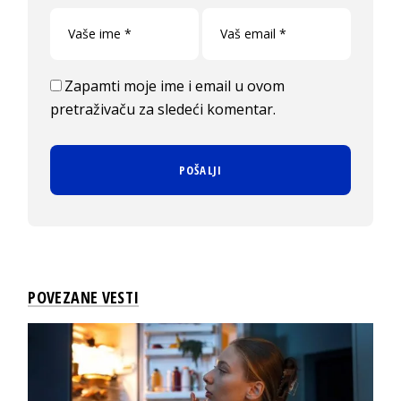
Zapamti moje ime i email u ovom
pretraživaču za sledeći komentar.
POVEZANE VESTI