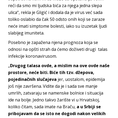
reći da smo mi ljudska bića za njega jedna slepa
ulica“, rekla je Gligić i dodala da je virus već sada
toliko oslabio da čak 50 odsto onih koji se zaraze
neće imati simptome bolesti, iako su izuzetak ljudi
slabijeg imuniteta.
Posebno je zapažena njena prognoza koja se
odnosi na opšti strah da ćemo doživeti drugi talas
infekcije koronavirusom.
„
Drugog talasa ovde, a mislim na ove ovde naše
prostore, neće biti. Biće tih tzv. džepova,
pojedinačnih slučajeva
jer, uostalom, epidemija
još nije završena. Vidite da je i sada sve manje
umrlih, zatvaraju se namenske bolnice i situacija
ide na bolje. Jedno takvo žarište vi u Hrvatskoj,
koliko čitam, sada imate na Braču,
a u Srbiji se
pribojavam da se isto ne dogodi nakon velikih