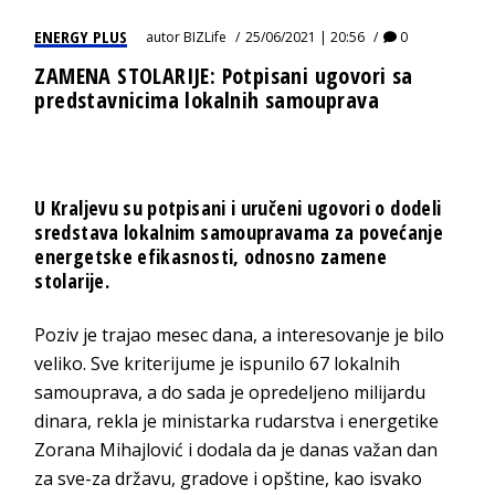
ENERGY PLUS
autor
BIZLife
25/06/2021 | 20:56
0
ZAMENA STOLARIJE: Potpisani ugovori sa
predstavnicima lokalnih samouprava
U Kraljevu su potpisani i uručeni ugovori o dodeli
sredstava lokalnim samoupravama za povećanje
energetske efikasnosti, odnosno zamene
stolarije.
Poziv je trajao mesec dana, a interesovanje je bilo
veliko. Sve kriterijume je ispunilo 67 lokalnih
samouprava, a do sada je opredeljeno milijardu
dinara, rekla je ministarka rudarstva i energetike
Zorana Mihajlović i dodala da je danas važan dan
za sve-za državu, gradove i opštine, kao isvako