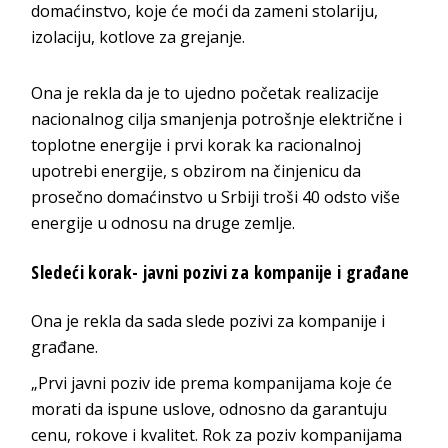
domaćinstvo, koje će moći da zameni stolariju,
izolaciju, kotlove za grejanje.
Ona je rekla da je to ujedno početak realizacije
nacionalnog cilja smanjenja potrošnje električne i
toplotne energije i prvi korak ka racionalnoj
upotrebi energije, s obzirom na činjenicu da
prosečno domaćinstvo u Srbiji troši 40 odsto više
energije u odnosu na druge zemlje.
Sledeći korak- javni pozivi za kompanije i građane
Ona je rekla da sada slede pozivi za kompanije i
građane.
„Prvi javni poziv ide prema kompanijama koje će
morati da ispune uslove, odnosno da garantuju
cenu, rokove i kvalitet. Rok za poziv kompanijama