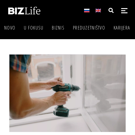
NOVO
U FOKUSU
BIZNIS
PREDUZETNIŠTVO
KARIJERA