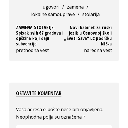
ugovori
/
zamena
/
lokalne samouprave
/
stolarija
ZAMENA STOLARIJE:
Novi kabinet za ruski
Spisak svih 67 gradova i
jezik u Osnovnoj školi
opština koji daju
„Sveti Sava“ uz podršku
subvencije
NIS-a
prethodna vest
naredna vest
OSTAVITE KOMENTAR
Vaša adresa e-pošte neće biti objavljena.
Neophodna polja su označena
*