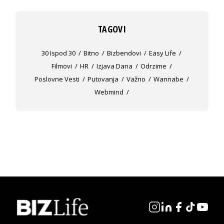
TAGOVI
30 Ispod 30
Bitno
Bizbendovi
Easy Life
Filmovi
HR
Izjava Dana
Odrzime
Poslovne Vesti
Putovanja
Važno
Wannabe
Webmind