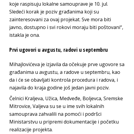
koje raspisuju lokalne samouprave je 10. jul.
Sledeći korak je poziv građanima koji su
zainteresovani za ovaj projekat. Sve mora biti
javno, dostupno i svi rokovi moraju biti poštovani“,
istakla je ona.
Prvi ugovori u avgustu, radovi u septembru
Mihajlovićeva je izjavila da očekuje prve ugovore sa
građanima u avgustu, a radove u septembru, kao
da i će se obavljati kontrola procedura i radova, i
najavila do kraja godine još jedan javni poziv.
Čelnici Kraljeva, Užica, Medveđe, Boljevca, Sremske
Mitrovice, Valjeva su se u ime svih lokalnih
samouprava zahvalili na pomoći i podršci
Ministarstvu u pripremi dokumentacije i početku
realizacije projekta.