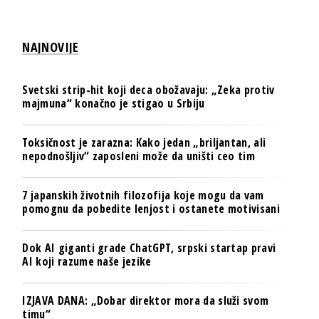
NAJNOVIJE
Svetski strip-hit koji deca obožavaju: „Zeka protiv
majmuna“ konačno je stigao u Srbiju
Toksičnost je zarazna: Kako jedan „briljantan, ali
nepodnošljiv“ zaposleni može da uništi ceo tim
7 japanskih životnih filozofija koje mogu da vam
pomognu da pobedite lenjost i ostanete motivisani
Dok AI giganti grade ChatGPT, srpski startap pravi
AI koji razume naše jezike
IZJAVA DANA: „Dobar direktor mora da služi svom
timu“