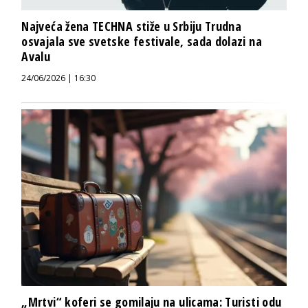
Najveća žena TECHNA stiže u Srbiju Trudna
osvajala sve svetske festivale, sada dolazi na
Avalu
24/06/2026 | 16:30
„Mrtvi“ koferi se gomilaju na ulicama: Turisti odu