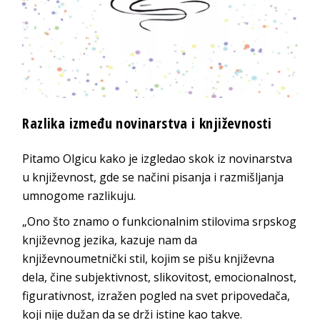
Razlika između novinarstva i književnosti
Pitamo Olgicu kako je izgledao skok iz novinarstva
u književnost, gde se načini pisanja i razmišljanja
umnogome razlikuju.
„Ono što znamo o funkcionalnim stilovima srpskog
književnog jezika, kazuje nam da
književnoumetnički stil, kojim se pišu književna
dela, čine subjektivnost, slikovitost, emocionalnost,
figurativnost, izražen pogled na svet pripovedača,
koji nije dužan da se drži istine kao takve.