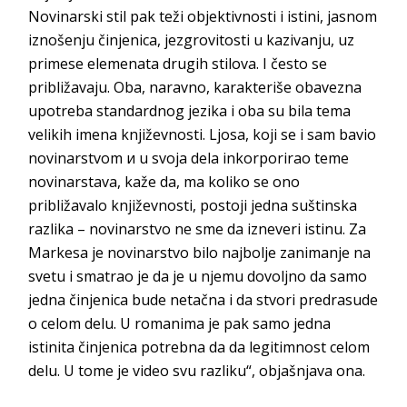
Novinarski stil pak teži objektivnosti i istini, jasnom
iznošenju činjenica, jezgrovitosti u kazivanju, uz
primese elemenata drugih stilova. I često se
približavaju. Oba, naravno, karakteriše obavezna
upotreba standardnog jezika i oba su bila tema
velikih imena književnosti. Ljosa, koji se i sam bavio
novinarstvom и u svoja dela inkorporiraо teme
novinarstava, kaže da, ma koliko se ono
približavalo književnosti, postoji jedna suštinska
razlika – novinarstvo ne sme da izneveri istinu. Za
Markesa je novinarstvo bilo najbolje zanimanje na
svetu i smatrao je da je u njemu dovoljno da samo
jedna činjenica bude netačna i da stvori predrasude
o celom delu. U romanima je pak samo jedna
istinita činjenica potrebna da da legitimnost celom
delu. U tome je video svu razliku“, objašnjava ona.