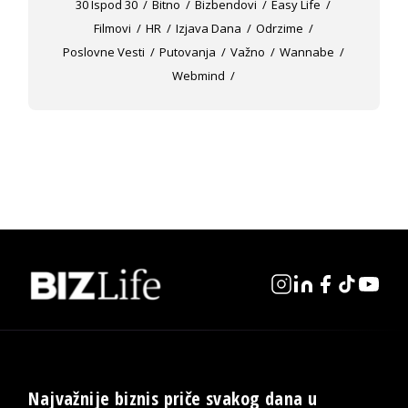
30 Ispod 30
Bitno
Bizbendovi
Easy Life
Filmovi
HR
Izjava Dana
Odrzime
Poslovne Vesti
Putovanja
Važno
Wannabe
Webmind
Najvažnije biznis priče svakog dana u