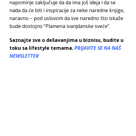
napominje zaključuje da da ima još ideja i da se
nada da će biti i inspiracije za neke naredne knjige,
naravno – pod uslovom da sve naredno što iskaže
bude dostojno “Plamena ivanjdanske sveće”.
Saznajte sve o dešavanjima u biznisu, budite u
toku sa lifestyle temama.
PRIJAVITE SE NA NAŠ
NEWSLETTER