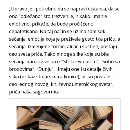
„Upravo je i potrebno da se napravi distanca, da se
ono “odležano” što trezvenije, nikako i manje
emotivno, prikaže, da bude pročišćeno,
depatetisano. Na taj način se uzima sam sok
sećanja, emocija koja je preživela gusto tka priču, a
sećanja, izmenjene forme, ali ne i suštine, postaju
deo sveta priče. Tako mnoge slike koje su bile
sećanja danas žive kroz “Stolarevu priču”, “Sobu sa
brodovima”, “Dunju”… Imaju one i u detalje živih
slika (prikaz stolarske radionice), ali su postale i
deo jednog novog, književnoumetničkog sveta“,
priča naša sagovornica.