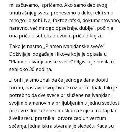
mi sačuvamo, ispričamo. Ako samo deo svog
unutrašnjeg sveta prenesemo u delo, rekli smo
mnogo i o sebi. Ne, faktografski, dokumentovano,
naravno, već mnogo opsežnije, dublje“, počinje
ona priču o sebi, kao uvod u priču o knjizi.
Tako je nastao „Plamen ivanjdanske sveće“.
Doživljaje, događaje i likove koje je opisala u
“Plamenu ivanjdanske sveće” Olgivca je nosila u
sebi oko 30 godina.
„I oni i ja smo znali da će jednoga dana dobiti
formu, nastaviti svoj život kroz priče. Ipak, bilo je
potrebno da dve sveće prislužene na Ivanjdan,
svojim plamenovima priljubljenim u jednu svetlost
prizovu siluetu žene i muškarca koji su na taj dan
živeli sreću praznika i otvore ceo univerzum
sećanja. Jedna iskra stvarala je sledeću. Kada su