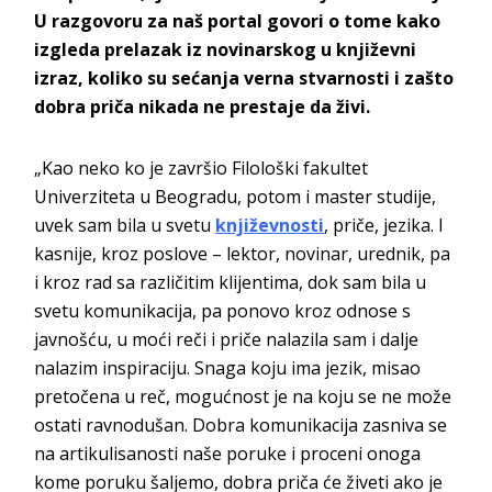
U razgovoru za naš portal govori o tome kako
izgleda prelazak iz novinarskog u književni
izraz, koliko su sećanja verna stvarnosti i zašto
dobra priča nikada ne prestaje da živi.
„Kao neko ko je završio Filološki fakultet
Univerziteta u Beogradu, potom i master studije,
uvek sam bila u svetu
književnosti
, priče, jezika. I
kasnije, kroz poslove – lektor, novinar, urednik, pa
i kroz rad sa različitim klijentima, dok sam bila u
svetu komunikacija, pa ponovo kroz odnose s
javnošću, u moći reči i priče nalazila sam i dalje
nalazim inspiraciju. Snaga koju ima jezik, misao
pretočena u reč, mogućnost je na koju se ne može
ostati ravnodušan. Dobra komunikacija zasniva se
na artikulisanosti naše poruke i proceni onoga
kome poruku šaljemo, dobra priča će živeti ako je