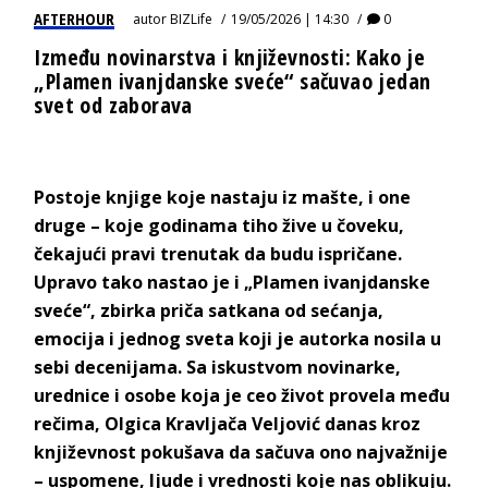
AFTERHOUR
autor
BIZLife
19/05/2026 | 14:30
0
Između novinarstva i književnosti: Kako je
„Plamen ivanjdanske sveće“ sačuvao jedan
svet od zaborava
Postoje knjige koje nastaju iz mašte, i one
druge – koje godinama tiho žive u čoveku,
čekajući pravi trenutak da budu ispričane.
Upravo tako nastao je i „Plamen ivanjdanske
sveće“, zbirka priča satkana od sećanja,
emocija i jednog sveta koji je autorka nosila u
sebi decenijama. Sa iskustvom novinarke,
urednice i osobe koja je ceo život provela među
rečima, Olgica Kravljača Veljović danas kroz
književnost pokušava da sačuva ono najvažnije
– uspomene, ljude i vrednosti koje nas oblikuju.