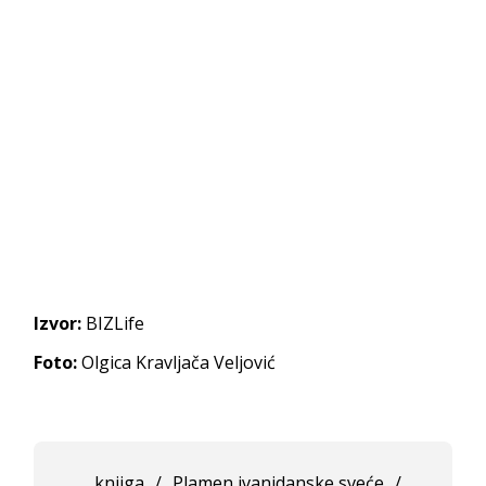
Izvor:
BIZLife
Foto:
Olgica Kravljača Veljović
knjiga
/
Plamen ivanjdanske sveće
/