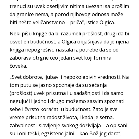
trenuci su uvek osetljivim nitima uvezani sa prošlim
da granice nema, a porod njihovog odnosa može
biti nešto veličanstveno – priča“, ističe Olgica.
Neki pišu knjige da bi razumeli prošlost, drugi da bi
osvetleli budućnost, a Olgica objašnjava da je njena
knjiga nepogrešivo nastala iz potrebe da se od
zaborava otrgne ceo jedan svet koji formira
čoveka.
„Svet dobrote, ljubavi i nepokolebivih vrednosti. Na
tom putu se jasno spoznaje da su sećanja
(prošlost) uvek prisutna i u sadašnjosti i da samo
negujući i jedno i drugo možemo sasvim spoznati
sebe i čvrsto koračati u budućnost. Zato je sve
vreme prisutna radost života, i kada je setna,
zahvalnost i slavljenje svakog doživljaja – a opisani
su i oni teški, egzistencijalni – kao Božijeg dara“,