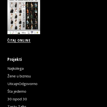
ČITAJ ONLINE
Projekti
Najkolega
Žene u biznisu
UticajnOdgovorno
Šta jedemo
30 ispod 30
Tasty Talks