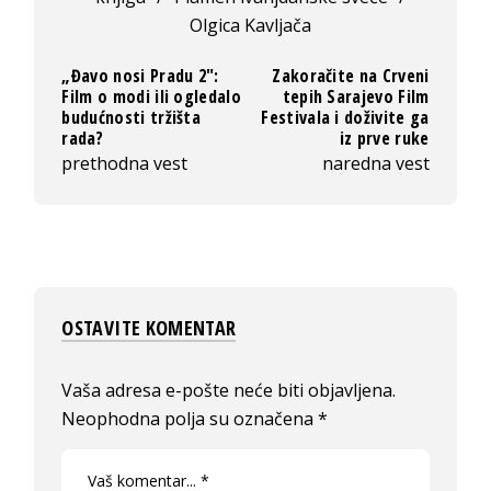
Olgica Kavljača
„Đavo nosi Pradu 2″:
Zakoračite na Crveni
Film o modi ili ogledalo
tepih Sarajevo Film
budućnosti tržišta
Festivala i doživite ga
rada?
iz prve ruke
prethodna vest
naredna vest
OSTAVITE KOMENTAR
Vaša adresa e-pošte neće biti objavljena.
Neophodna polja su označena
*