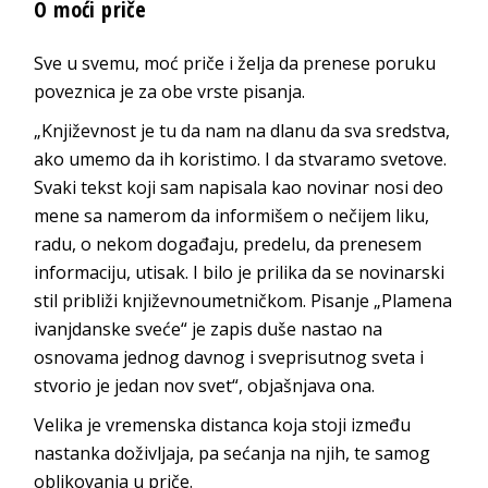
O moći priče
Sve u svemu, moć priče i želja da prenese poruku
poveznica je za obe vrste pisanja.
„Književnost je tu da nam na dlanu da sva sredstva,
ako umemo da ih koristimo. I da stvaramo svetove.
Svaki tekst koji sam napisala kao novinar nosi deo
mene sa namerom da informišem o nečijem liku,
radu, o nekom događaju, predelu, da prenesem
informaciju, utisak. I bilo je prilika da se novinarski
stil približi književnoumetničkom. Pisanje „Plamena
ivanjdanske sveće“ je zapis duše nastao na
osnovama jednog davnog i sveprisutnog sveta i
stvorio je jedan nov svet“, objašnjava ona.
Velika je vremenska distanca koja stoji između
nastanka doživljaja, pa sećanja na njih, te samog
oblikovanja u priče.