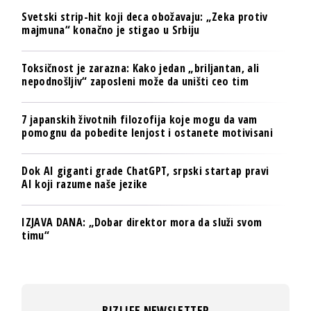
Svetski strip-hit koji deca obožavaju: „Zeka protiv
majmuna“ konačno je stigao u Srbiju
Toksičnost je zarazna: Kako jedan „briljantan, ali
nepodnošljiv“ zaposleni može da uništi ceo tim
7 japanskih životnih filozofija koje mogu da vam
pomognu da pobedite lenjost i ostanete motivisani
Dok AI giganti grade ChatGPT, srpski startap pravi
AI koji razume naše jezike
IZJAVA DANA: „Dobar direktor mora da služi svom
timu“
BIZLIFE NEWSLETTER