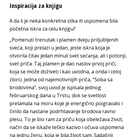
Inspiracija za knjigu
A da li je neka konkretna slika ili uspomena bila
početna iskra za celu knjigu?
„Pomenuti trenutak i plamen dveju priljubljenih
sveća, koji prelazi u jedan, jeste iskra koja je
otvorila čitav jedan minuli svet sećanja, ali i potonji,
svet priča. Taj plamen je dao naslov prvoj priči,
koja se može doživeti i kao uvodna, a onda i celoj
zbirci. Jedna od najemotivnijih priča, “Soba sa
brodovima”, svoj uvod je ispisala jednog
februarskog dana u Trstu, dok se svetlost
prelamala na moru koje je energično poigravalo i
činilo da nastane podrhtavanje brodova ravno
plesu. To je bio ram za priču koja obeležava život,
način da se iskaže teško kazivo i očuva uspomena
na jednu ženu, koja je bila život sam. Sadašnji