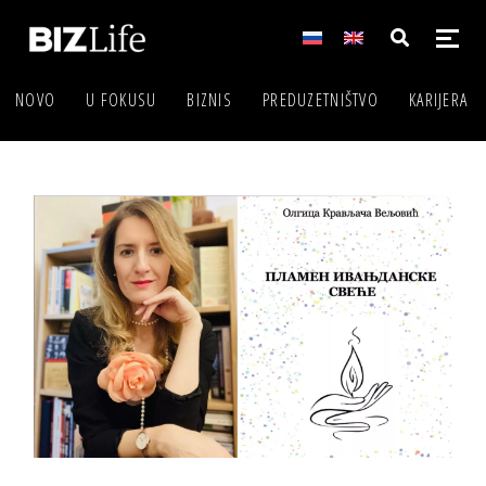
NOVO
U FOKUSU
BIZNIS
PREDUZETNIŠTVO
KARIJERA