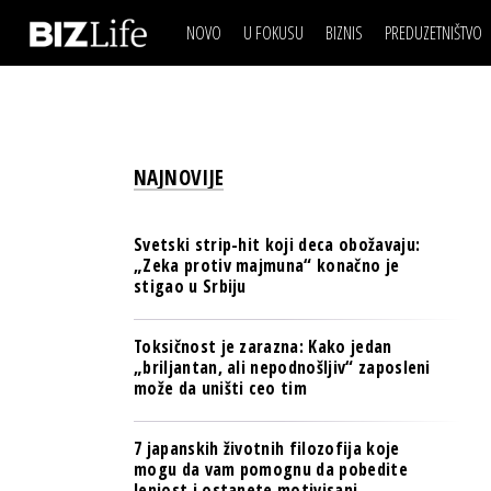
NOVO
U FOKUSU
BIZNIS
PREDUZETNIŠTVO
IZJAVA DANA
BIZNIS SCENA
VIDEO
REAL ESTATE
IZJAVA DANA
BIZNIS SCENA
BREND I KOMUNIKACI
VIDEO
REAL ESTATE
ESG & ENERGY
NAJNOVIJE
BREND I KOMUNIKACI
BANKE
ESG & ENERGY
OSIGURANJE
Svetski strip-hit koji deca obožavaju:
BANKE
„Zeka protiv majmuna“ konačno je
TECH I AI
stigao u Srbiju
OSIGURANJE
BIZNIS & SPORT
TECH I AI
Toksičnost je zarazna: Kako jedan
PULS REGIONA
„briljantan, ali nepodnošljiv“ zaposleni
BIZNIS & SPORT
može da uništi ceo tim
NOVO NA RAFU
PULS REGIONA
7 japanskih životnih filozofija koje
NOVO NA RAFU
mogu da vam pomognu da pobedite
lenjost i ostanete motivisani