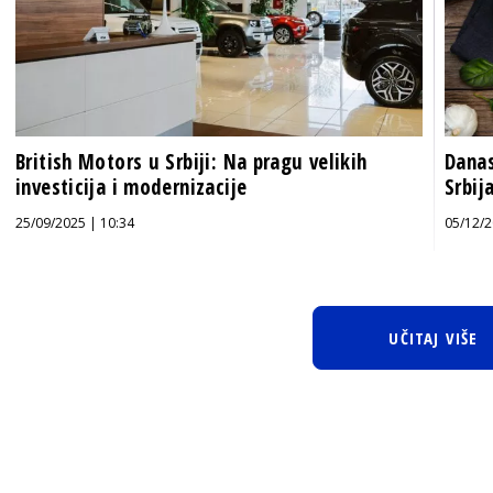
British Motors u Srbiji: Na pragu velikih
Danas
investicija i modernizacije
Srbij
25/09/2025 | 10:34
05/12/2
UČITAJ VIŠE