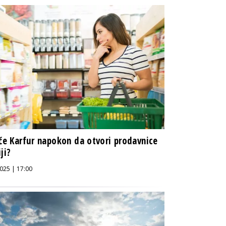
 će Karfur napokon da otvori prodavnice
ji?
025 | 17:00