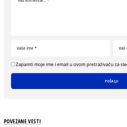
Zapamti moje ime i email u ovom pretraživaču za sl
POVEZANE VESTI