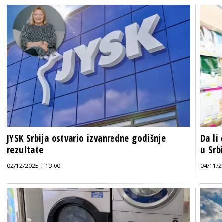
JYSK Srbija ostvario izvanredne godišnje
Da li
rezultate
u Srbi
02/12/2025 | 13:00
04/11/2