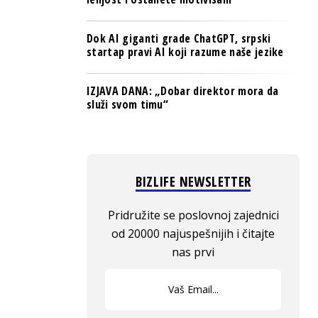
Dok AI giganti grade ChatGPT, srpski
startap pravi AI koji razume naše jezike
IZJAVA DANA: „Dobar direktor mora da
služi svom timu“
BIZLIFE NEWSLETTER
Pridružite se poslovnoj zajednici
od 20000 najuspešnijih i čitajte
nas prvi