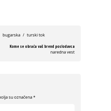
bugarska
/
turski tok
Kome se obraća vaš brend poslodavca
naredna vest
olja su označena
*