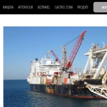
KARIJERA
AFTERHOUR
BIZTRAVEL
GASTRO ZONA
PROJEKTI
NE
POSAO
FILM I SCENA
NAJKOLEGA
LJUDI (HR)
KNJIGE
TASTY TALKS
POSAO
FILM I SCENA
NAJKOLEGA
JE
MOJ UGAO
AUTO SVET
30 ISPOD 30
LJUDI (HR)
KNJIGE
TASTY TALKS
USAVRŠAVANJE
STIL
BACK TO OFFIC
JE
MOJ UGAO
AUTO SVET
30 ISPOD 30
KNOW-HOW
WELLBEING
BIZBENDOVI
USAVRŠAVANJE
STIL
BACK TO OFFIC
BIZKOLEGIJUM
KNOW-HOW
WELLBEING
BIZBENDOVI
BMW BIZNIS LIG
BIZKOLEGIJUM
BIZLIFE WEEK
BMW BIZNIS LIG
IZJAVA GODINE
BIZLIFE WEEK
IZJAVA GODINE