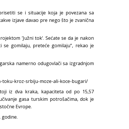
setiti se i situacije koja je povezana sa
takve izjave davao pre nego što je zvanična
ojektom ’Južni tok‘. Sećate se da je nakon
ci se gomilaju, preteće gomilaju“, rekao je
Bugarska namerno odugovlači sa izgradnjom
m-toku-kroz-srbiju-moze-ali-koce-bugari/
oji iz dva kraka, kapaciteta od po 15,57
ručivanje gasa turskim potrošačima, dok je
istočne Evrope.
 godine.