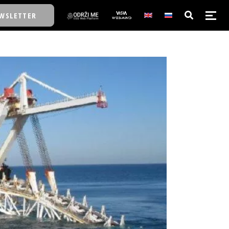
WSLETTER
E/SCHOOL
E/SCHOOL
A
A