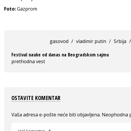
Foto:
Gazprom
gasovod
/
vladimir putin
/
Srbija
/
Festival nauke od danas na Beogradskom sajmu
prethodna vest
OSTAVITE KOMENTAR
Vaša adresa e-pošte neće biti objavljena.
Neophodna p