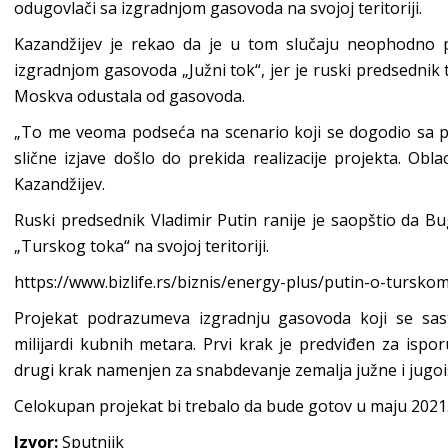
odugovlači sa izgradnjom gasovoda na svojoj teritoriji.
Kazandžijev je rekao da je u tom slučaju neophodno pri
izgradnjom gasovoda „Južni tok“, jer je ruski predsednik 
Moskva odustala od gasovoda.
„To me veoma podseća na scenario koji se dogodio sa pr
slične izjave došlo do prekida realizacije projekta. Obla
Kazandžijev.
Ruski predsednik Vladimir Putin ranije je saopštio da 
„Turskog toka“ na svojoj teritoriji.
https://www.bizlife.rs/biznis/energy-plus/putin-o-tursko
Projekat podrazumeva izgradnju gasovoda koji se sast
milijardi kubnih metara. Prvi krak je predviđen za ispo
drugi krak namenjen za snabdevanje zemalja južne i jugo
Celokupan projekat bi trebalo da bude gotov u maju 2021.
Izvor:
Sputnjik