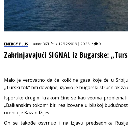
ENERGY PLUS
autor
BIZLife
12/12/2019 | 20:38
0
Zabrinjavajući SIGNAL iz Bugarske: „Turs
Malo je verovatno da će količine gasa koje će u Srbij
„Turski tok“ biti dovoljne, izjavio je bugarski stručnjak z
Isporuke drugim krakom čine se kao veoma problemati
„Balkanskim tokom“ biti realizovane u bliskoj budućnosti.
ocenio je Kazandžijev.
On se takođe osvrnuo i na izjavu predsednika Rusij