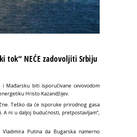
ki tok“ NEĆE zadovoljiti Srbiju
u i Mađarsku biti isporučivane cevovodom
a energetiku Hristo Kazandžijev.
čne. Teško da će isporuke prirodnog gasa
 A ni u daljoj budućnosti, pretpostavljam“,
e Vladimira Putina da Bugarska namerno