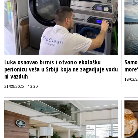
Luka osnovao biznis i otvorio ekološku
Samo 
perionicu veša u Srbiji koja ne zagadjuje vodu
more“
ni vazduh
18/03/2
21/08/2025 | 13:30