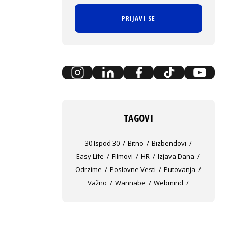
PRIJAVI SE
TAGOVI
30 Ispod 30
Bitno
Bizbendovi
Easy Life
Filmovi
HR
Izjava Dana
Odrzime
Poslovne Vesti
Putovanja
Važno
Wannabe
Webmind