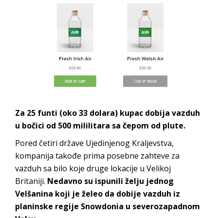
Za 25 funti (oko 33 dolara) kupac dobija vazduh
u bočici od 500 mililitara sa čepom od plute.
Pored četiri države Ujedinjenog Kraljevstva,
kompanija takođe prima posebne zahteve za
vazduh sa bilo koje druge lokacije u Velikoj
Britaniji.
Nedavno su ispunili želju jednog
Velšanina koji je želeo da dobije vazduh iz
planinske regije Snowdonia u severozapadnom