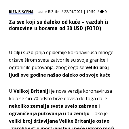
BIZNIS SCENA
autor
BIZLife
22/01/2021 | 10:59
0
Za sve koji su daleko od kuće – vazduh iz
domovine u bocama od 30 USD (FOTO)
U cilju suzbijanja epidemije koronavirusa mnoge
države širom sveta zatvorile su svoje granice i
ograničile putovanja, zbog čega se
veliki broj
ljudi ove godine našao daleko od svoje kuće
.
U
Velikoj Britaniji
je nova verzija koronavirusa
koja se širi 70 odsto brže dovela do toga da je
nekoliko zemalja sveta uvelo zabrane i
ograničenja putovanja u tu zemlju
. Tako je
veliki broj državljana Velike Britanije ostao
„zarobljen“ u inostranstvu i neće uskoro moći