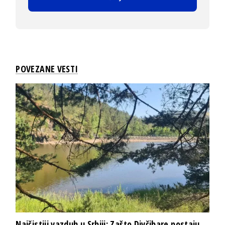
POVEZANE VESTI
Najčistiji vazduh u Srbiji: Zašto Divčibare postaju