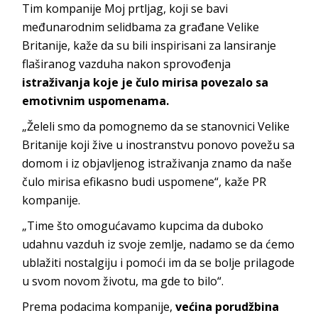
Tim kompanije Moj prtljag, koji se bavi
međunarodnim selidbama za građane Velike
Britanije, kaže da su bili inspirisani za lansiranje
flaširanog vazduha nakon sprovođenja
istraživanja koje je čulo mirisa povezalo sa
emotivnim uspomenama.
„Želeli smo da pomognemo da se stanovnici Velike
Britanije koji žive u inostranstvu ponovo povežu sa
domom i iz objavljenog istraživanja znamo da naše
čulo mirisa efikasno budi uspomene“, kaže PR
kompanije.
„Time što omogućavamo kupcima da duboko
udahnu vazduh iz svoje zemlje, nadamo se da ćemo
ublažiti nostalgiju i pomoći im da se bolje prilagode
u svom novom životu, ma gde to bilo“.
Prema podacima kompanije,
većina porudžbina