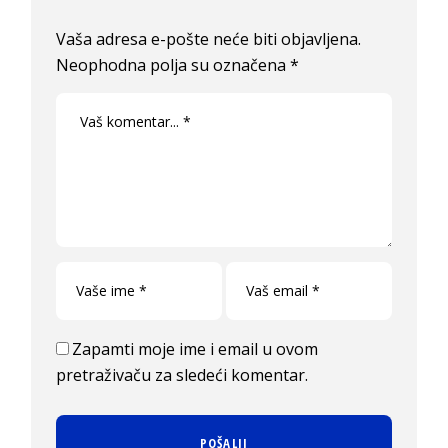
Vaša adresa e-pošte neće biti objavljena.
Neophodna polja su označena
*
Zapamti moje ime i email u ovom
pretraživaču za sledeći komentar.