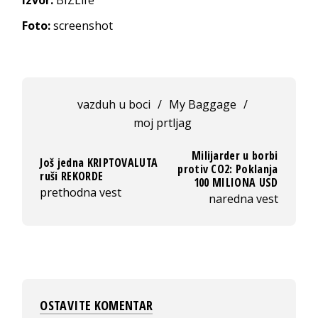
Izvor:
BIZLife
Foto:
screenshot
vazduh u boci
/
My Baggage
/
moj prtljag
Milijarder u borbi
Još jedna KRIPTOVALUTA
protiv CO2: Poklanja
ruši REKORDE
100 MILIONA USD
prethodna vest
naredna vest
OSTAVITE KOMENTAR