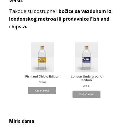
Velsu.
Takođe su dostupne i
bočice sa vazduhom iz
londonskog metroa ili prodavnice Fish and
chips-a.
Miris doma