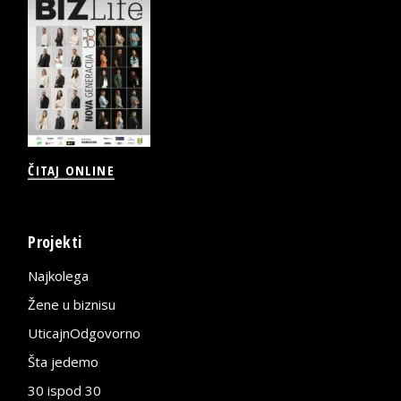
ČITAJ ONLINE
Projekti
Najkolega
Žene u biznisu
UticajnOdgovorno
Šta jedemo
30 ispod 30