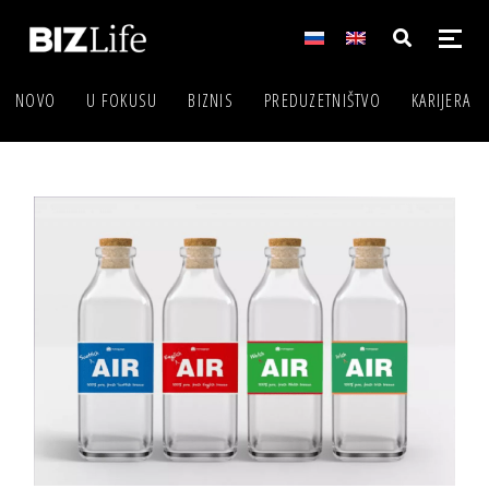
NOVO
U FOKUSU
BIZNIS
PREDUZETNIŠTVO
KARIJERA