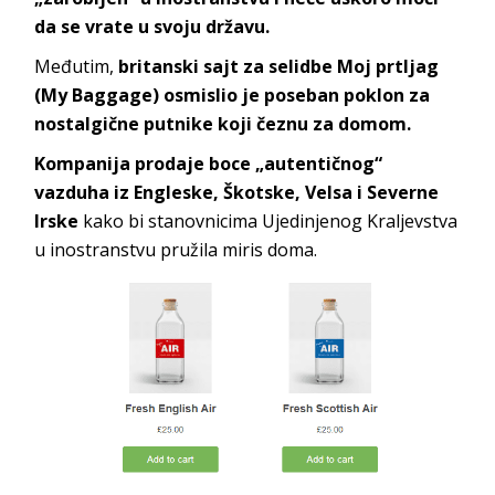
da se vrate u svoju državu.
Međutim,
britanski sajt za selidbe Moj prtljag
(My Baggage) osmislio je poseban poklon za
nostalgične putnike koji čeznu za domom.
Kompanija prodaje boce „autentičnog“
vazduha iz Engleske, Škotske, Velsa i Severne
Irske
kako bi stanovnicima Ujedinjenog Kraljevstva
u inostranstvu pružila miris doma.