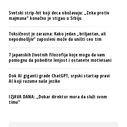
Svetski strip-hit koji deca obožavaju: „Zeka protiv
majmuna“ konačno je stigao u Srbiju
Toksičnost je zarazna: Kako jedan „briljantan, ali
nepodnošljiv“ zaposleni može da uništi ceo tim
7 japanskih životnih filozofija koje mogu da vam
pomognu da pobedite lenjost i ostanete motivisani
Dok AI giganti grade ChatGPT, srpski startap pravi
AI koji razume naše jezike
IZJAVA DANA: „Dobar direktor mora da služi svom
timu“