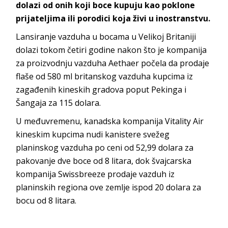
dolazi od onih koji boce kupuju kao poklone
prijateljima ili porodici koja živi u inostranstvu.
Lansiranje vazduha u bocama u Velikoj Britaniji
dolazi tokom četiri godine nakon što je kompanija
za proizvodnju vazduha Aethaer počela da prodaje
flaše od 580 ml britanskog vazduha kupcima iz
zagađenih kineskih gradova poput Pekinga i
Šangaja za 115 dolara.
U međuvremenu, kanadska kompanija Vitality Air
kineskim kupcima nudi kanistere svežeg
planinskog vazduha po ceni od 52,99 dolara za
pakovanje dve boce od 8 litara, dok švajcarska
kompanija Swissbreeze prodaje vazduh iz
planinskih regiona ove zemlje ispod 20 dolara za
bocu od 8 litara.