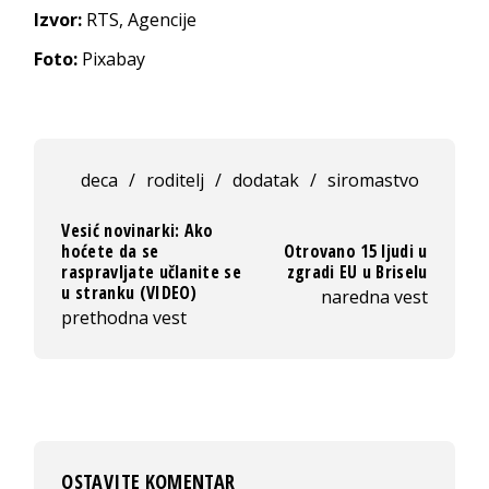
Izvor:
RTS, Agencije
Foto:
Pixabay
deca
/
roditelj
/
dodatak
/
siromastvo
Vesić novinarki: Ako
hoćete da se
Otrovano 15 ljudi u
raspravljate učlanite se
zgradi EU u Briselu
u stranku (VIDEO)
naredna vest
prethodna vest
OSTAVITE KOMENTAR