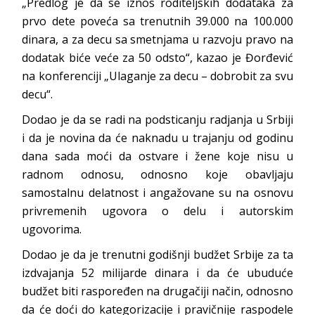
„Predlog je da se iznos roditeljskih dodataka za
prvo dete poveća sa trenutnih 39.000 na 100.000
dinara, a za decu sa smetnjama u razvoju pravo na
dodatak biće veće za 50 odsto“, kazao je Đorđević
na konferenciji „Ulaganje za decu – dobrobit za svu
decu“.
Dodao je da se radi na podsticanju radjanja u Srbiji
i da je novina da će naknadu u trajanju od godinu
dana sada moći da ostvare i žene koje nisu u
radnom odnosu, odnosno koje obavljaju
samostalnu delatnost i angažovane su na osnovu
privremenih ugovora o delu i autorskim
ugovorima.
Dodao je da je trenutni godišnji budžet Srbije za ta
izdvajanja 52 milijarde dinara i da će ubuduće
budžet biti raspoređen na drugačiji način, odnosno
da će doći do kategorizacije i pravičnije raspodele