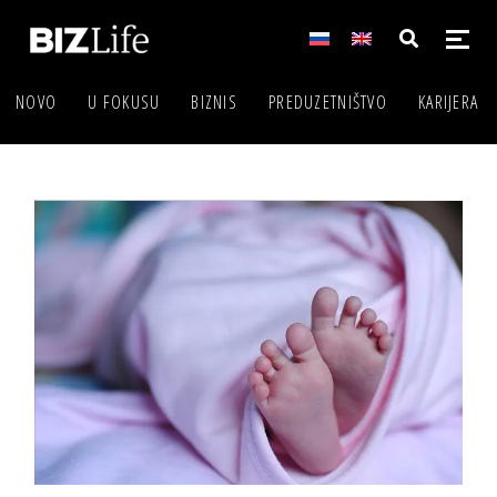
NOVO
U FOKUSU
BIZNIS
PREDUZETNIŠTVO
KARIJERA