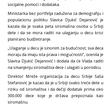
socijalne pomoći i dodataka.
Ministarka bez portfelja zadužena za demografiju i
populacionu politiku Slavica Djukić Dejanović je
kazala da je svaka peta siromašna osoba u Srbiji
dete i da se mora raditi na ulaganju u decu kroz
planirano budžetiranje.
„Ulaganje u decu je sinonim za budućnost, sva deca
moraju da imaju ista prava i mogućnosti“, ocenila je
Slavica Djukić Dejanović i dodala da će Vlada raditi
na smanjenju siromaštva dece i ulagati u porodicu.
Direktor Mreže organizacija za decu Srbije Saša
Stefanović je kazao da je u Srbiji svako treće dete u
riziku od siromaštva i da dečiji dodatak prima oko
300.000 dece koje je država prepoznala kao
siromašnu.