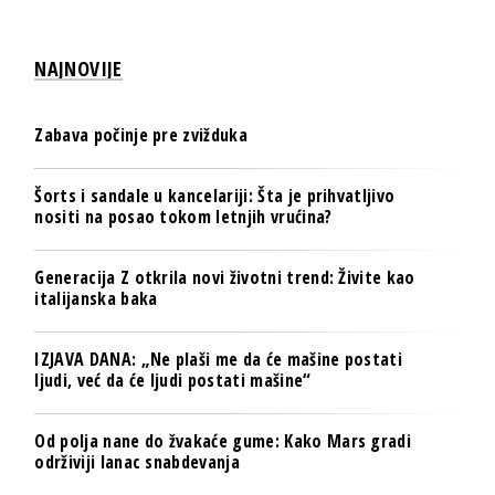
NAJNOVIJE
Zabava počinje pre zvižduka
Šorts i sandale u kancelariji: Šta je prihvatljivo
nositi na posao tokom letnjih vrućina?
Generacija Z otkrila novi životni trend: Živite kao
italijanska baka
IZJAVA DANA: „Ne plaši me da će mašine postati
ljudi, već da će ljudi postati mašine“
Od polja nane do žvakaće gume: Kako Mars gradi
održiviji lanac snabdevanja