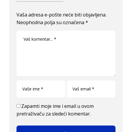
Vaša adresa e-pošte neće biti objavljena.
Neophodna polja su označena
*
Zapamti moje ime i email u ovom
pretraživaču za sledeći komentar.