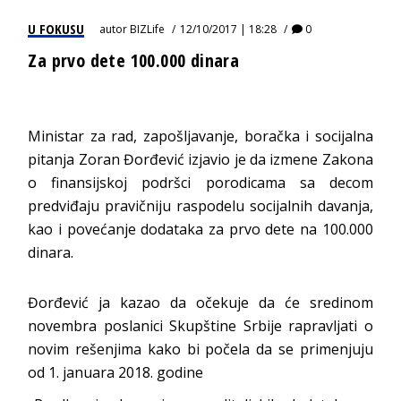
U FOKUSU
autor
BIZLife
12/10/2017 | 18:28
0
Za prvo dete 100.000 dinara
Ministar za rad, zapošljavanje, boračka i socijalna
pitanja Zoran Đorđević izjavio je da izmene Zakona
o finansijskoj podršci porodicama sa decom
predviđaju pravičniju raspodelu socijalnih davanja,
kao i povećanje dodataka za prvo dete na 100.000
dinara.
Đorđević ja kazao da očekuje da će sredinom
novembra poslanici Skupštine Srbije rapravljati o
novim rešenjima kako bi počela da se primenjuju
od 1. januara 2018. godine