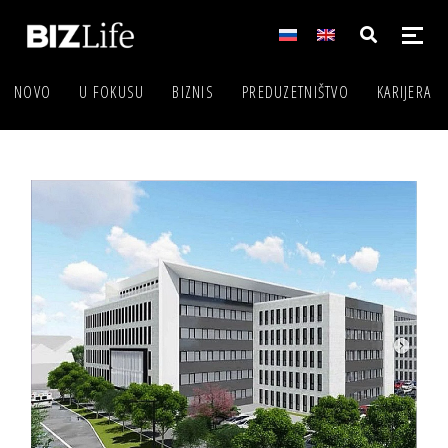
NOVO
U FOKUSU
BIZNIS
PREDUZETNIŠTVO
KARIJERA