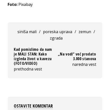
Foto:
Pixabay
siniša mali
/
poreska uprava
/
zemun
/
zgrada
Kad pomislimo da nam
je MALI STAN: Kako
„Na vodi“ već prodato
izgleda život u kavezu
3.000 stanova
(FOTO/VIDEO)
naredna vest
prethodna vest
OSTAVITE KOMENTAR