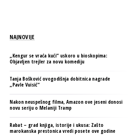
NAJNOVIJE
„Kengur se vraća kući“ uskoro u bioskopima:
Objavljen trejler za novu komediju
Tanja Bošković ovogodišnja dobitnica nagrade
„Pavle Vuisić“
Nakon neuspešnog filma, Amazon ove jeseni donosi
novu seriju o Melaniji Tramp
Rabat – grad knjiga, istorije i ukusa: Zašto
marokanska prestonica vredi posete ove godine