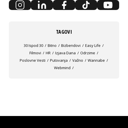
TAGOVI
30 Ispod 30
Bitno
Bizbendovi
Easy Life
Filmovi
HR
Izjava Dana
Odrzime
Poslovne Vesti
Putovanja
Važno
Wannabe
Webmind