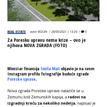
REAL ESTATE
autor
BIZLife
28/05/2021 | 13:29
0
Za Poresku upravu nema krize – ovo je
njihova NOVA ZGRADA (FOTO)
Ministar finansija
Siniša Mali
objavio je na svom
Instagram profilu fotografije buduće zgrade
Poreske uprave
.
Nova zgrada Poreske uprave nalaziće se u
Zemunu kod Zemunskih kapija, a
radovi na
izgradnji kreću za nekoliko nedelja
, napisao je