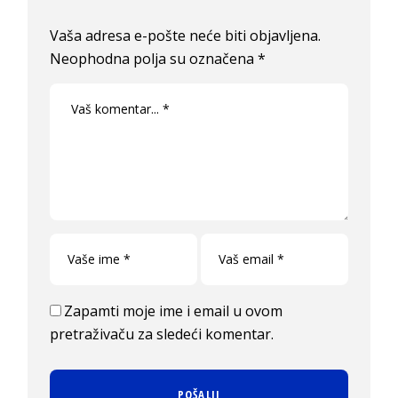
Vaša adresa e-pošte neće biti objavljena.
Neophodna polja su označena
*
Zapamti moje ime i email u ovom
pretraživaču za sledeći komentar.