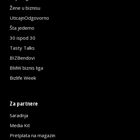
Žene u biznisu
UticajnOdgovorno
Šta jedemo
30 ispod 30
Tasty Talks
BIZBendovi
BMW biznis liga
Bizlife Week
Za partnere
Saradnja
Media Kit
Pretplata na magazin