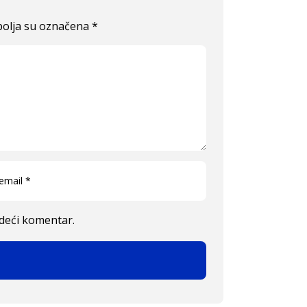
olja su označena
*
edeći komentar.