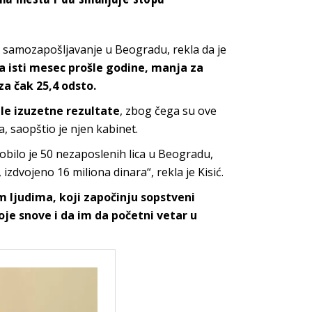
a samozapošljavanje u Beogradu, rekla da je
a isti mesec prošle godine, manja za
za čak 25,4 odsto.
le izuzetne rezultate
, zbog čega su ove
, saopštio je njen kabinet.
bilo je 50 nezaposlenih lica u Beogradu,
izdvojeno 16 miliona dinara“, rekla je Kisić.
m ljudima, koji započinju sopstveni
oje snove i da im da početni vetar u