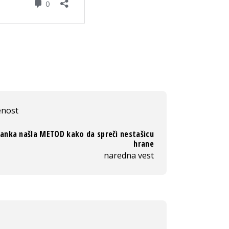
enost
Lanka našla METOD kako da spreči nestašicu
hrane
naredna vest