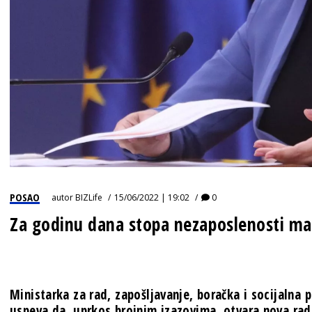
POSAO
autor
BIZLife
15/06/2022 | 19:02
0
Za godinu dana stopa nezaposlenosti ma
Ministarka za rad, zapošljavanje, boračka i socijalna pi
uspeva da, uprkos brojnim izazovima, otvara nova ra