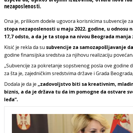
nezaposlenosti.
Ona je, prilikom dodele ugovora korisnicima subvencije z
stopa nezaposlenosti u maju 2022. godine, u odnosu n
17,7 odsto, a da je ta stopa na nivou Beograda manja 
Kisić je rekla da su
subvencije za samozapošljavanje da
godine finansijska sredstva za njihovu realizaciju povećana
„Subvencije za pokretanje sopstvenog posla ove godine do
za šta je, zajedničkim sredstvima države i Grada Beograda, 
Dodala je da je
„zadovoljstvo biti sa kreativnim, mladi
biznis, a da je država tu da im pomogne da ostvare sv
leđa“.