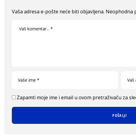
Vaša adresa e-pošte neće biti objavljena.
Neophodna p
Zapamti moje ime i email u ovom pretraživaču za sl