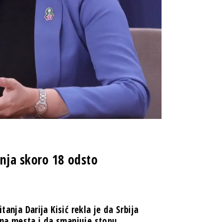
nja skoro 18 odsto
tanja Darija Kisić rekla je da Srbija
dna mesta i da smanjuje stopu