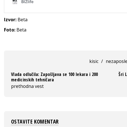
Izvor:
Beta
Foto:
Beta
kisic
/
nezaposl
Vlada odlučila: Zapošljava se 100 lekara i 200
Šri 
medicinskih tehničara
prethodna vest
OSTAVITE KOMENTAR