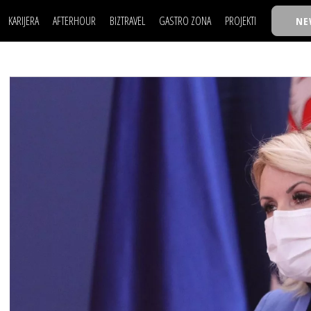
KARIJERA
AFTERHOUR
BIZTRAVEL
GASTRO ZONA
PROJEKTI
NE
POSAO
FILM I SCENA
NAJKOLEGA
LJUDI (HR)
KNJIGE
TASTY TALKS
POSAO
FILM I SCENA
NAJKOLEGA
JE
MOJ UGAO
AUTO SVET
30 ISPOD 30
LJUDI (HR)
KNJIGE
TASTY TALKS
USAVRŠAVANJE
STIL
BACK TO OFFIC
JE
MOJ UGAO
AUTO SVET
30 ISPOD 30
KNOW-HOW
WELLBEING
BIZBENDOVI
USAVRŠAVANJE
STIL
BACK TO OFFIC
BIZKOLEGIJUM
KNOW-HOW
WELLBEING
BIZBENDOVI
BMW BIZNIS LIG
BIZKOLEGIJUM
BIZLIFE WEEK
BMW BIZNIS LIG
IZJAVA GODINE
BIZLIFE WEEK
IZJAVA GODINE