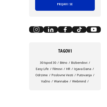
PRIJAVI SE
TAGOVI
30 Ispod 30
Bitno
Bizbendovi
Easy Life
Filmovi
HR
Izjava Dana
Odrzime
Poslovne Vesti
Putovanja
Važno
Wannabe
Webmind