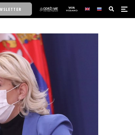
WSLETTER
E/SCHOOL
E/SCHOOL
A
A