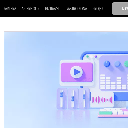
KARIJERA
AFTERHOUR
BIZTRAVEL
GASTRO ZONA
PROJEKTI
NE
POSAO
FILM I SCENA
NAJKOLEGA
LJUDI (HR)
KNJIGE
TASTY TALKS
POSAO
FILM I SCENA
NAJKOLEGA
JE
MOJ UGAO
AUTO SVET
30 ISPOD 30
LJUDI (HR)
KNJIGE
TASTY TALKS
USAVRŠAVANJE
STIL
BACK TO OFFIC
JE
MOJ UGAO
AUTO SVET
30 ISPOD 30
KNOW-HOW
WELLBEING
BIZBENDOVI
USAVRŠAVANJE
STIL
BACK TO OFFIC
BIZKOLEGIJUM
KNOW-HOW
WELLBEING
BIZBENDOVI
BMW BIZNIS LIG
BIZKOLEGIJUM
BIZLIFE WEEK
BMW BIZNIS LIG
IZJAVA GODINE
BIZLIFE WEEK
IZJAVA GODINE