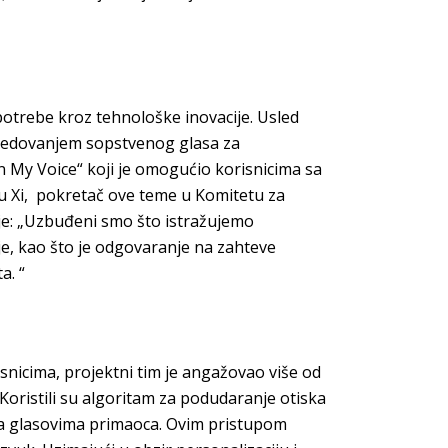
e potrebe kroz tehnološke inovacije. Usled
osedovanjem sopstvenog glasa za
 My Voice“ koji je omogućio korisnicima sa
u Xi, pokretač ove teme u Komitetu za
je: „Uzbuđeni smo što istražujemo
e, kao što je odgovaranje na zahteve
a. “
risnicima, projektni tim je angažovao više od
 Koristili su algoritam za podudaranje otiska
 sa glasovima primaoca. Ovim pristupom