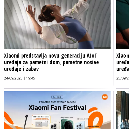
Xiaomi predstavlja novu generaciju AIoT
Xiaom
uređaja za pametni dom, pametne nosive
uređa
uređaje i zabav
uređa
24/09/2025 | 19:45
25/09/2