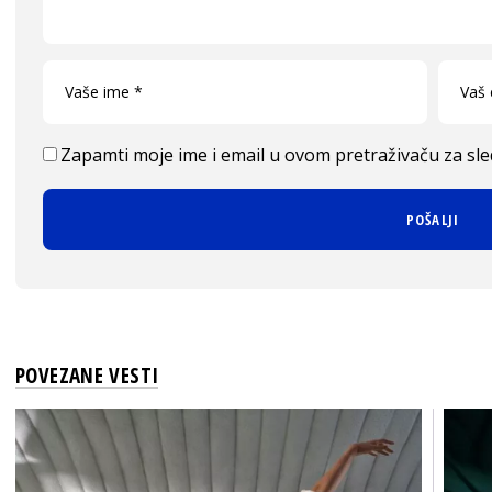
Zapamti moje ime i email u ovom pretraživaču za sl
POVEZANE VESTI