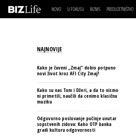
NOVO
U FOKUSU
BIZNIS
PREDUZETNIŠTVO
IZJAVA DANA
BIZNIS SCENA
VIDEO
REAL ESTATE
IZJAVA DANA
BIZNIS SCENA
BREND I KOMUNIKACI
VIDEO
REAL ESTATE
ESG & ENERGY
NAJNOVIJE
BREND I KOMUNIKACI
BANKE
ESG & ENERGY
OSIGURANJE
Kako je čuveni „Zmaj“ dobio potpuno
BANKE
novi život kroz AFI City Zmaj?
TECH I AI
OSIGURANJE
BIZNIS & SPORT
Kako su nas Tom i Džeri, a da to nismo
TECH I AI
ni primetili, naučili da cenimo klasičnu
PULS REGIONA
muziku
BIZNIS & SPORT
NOVO NA RAFU
PULS REGIONA
Odgovorno poslovanje počinje unutar
sopstvenih zidova: Kako OTP banka
NOVO NA RAFU
gradi kulturu odgovornosti