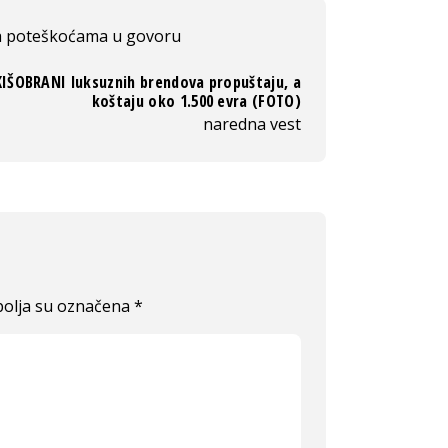
a poteškoćama u govoru
KIŠOBRANI luksuznih brendova propuštaju, a
koštaju oko 1.500 evra (FOTO)
naredna vest
olja su označena
*