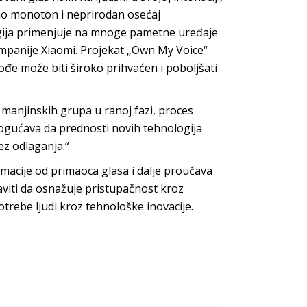
eno monoton i neprirodan osećaj
ogija primenjuje na mnoge pametne uređaje
mpanije Xiaomi. Projekat „Own My Voice“
đe može biti široko prihvaćen i poboljšati
manjinskih grupa u ranoj fazi, proces
ogućava da prednosti novih tehnologija
z odlaganja.“
ormacije od primaoca glasa i dalje proučava
aviti da osnažuje pristupačnost kroz
otrebe ljudi kroz tehnološke inovacije.