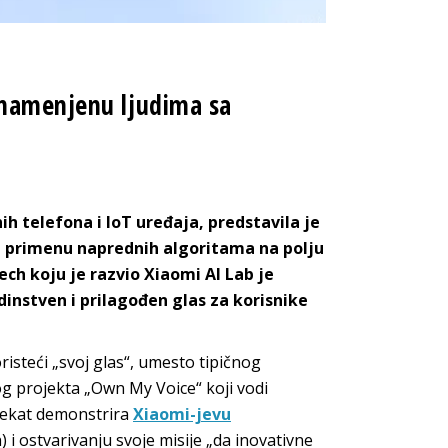
 namenjenu ljudima sa
 telefona i IoT uređaja, predstavila je
a primenu naprednih algoritama na polju
ch koju je razvio Xiaomi AI Lab je
instven i prilagođen glas za korisnike
steći „svoj glas“, umesto tipičnog
 projekta „Own My Voice“ koji vodi
jekat demonstrira
Xiaomi-jevu
 i ostvarivanju svoje misije „da inovativne