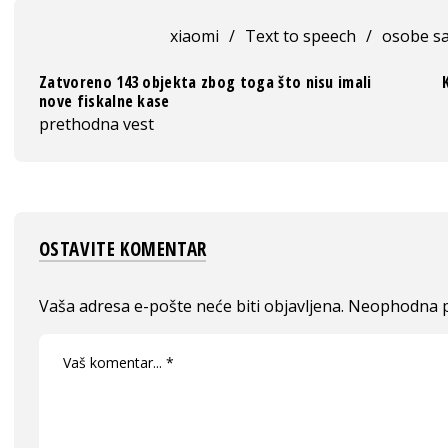
xiaomi
/
Text to speech
/
osobe s
Zatvoreno 143 objekta zbog toga što nisu imali
nove fiskalne kase
prethodna vest
OSTAVITE KOMENTAR
Vaša adresa e-pošte neće biti objavljena.
Neophodna p