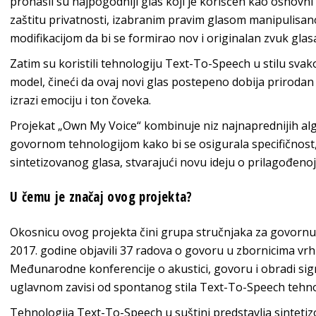
pronašli su najpogodniji glas koji je korišćen kao osnovni 
zaštitu privatnosti, izabranim pravim glasom manipulis
modifikacijom da bi se formirao nov i originalan zvuk glas
Zatim su koristili tehnologiju Text-To-Speech u stilu sva
model, čineći da ovaj novi glas postepeno dobija prirodan 
izrazi emociju i ton čoveka.
Projekat „Own My Voice“ kombinuje niz najnaprednijih a
govornom tehnologijom kako bi se osigurala specifičnost,
sintetizovanog glasa, stvarajući novu ideju o prilagođeno
U čemu je značaj ovog projekta?
Okosnicu ovog projekta čini grupa stručnjaka za govornu 
2017. godine objavili 37 radova o govoru u zbornicima v
Međunarodne konferencije o akustici, govoru i obradi si
uglavnom zavisi od spontanog stila Text-To-Speech tehnolo
Tehnologija Text-To-Speech u suštini predstavlja sintetizova