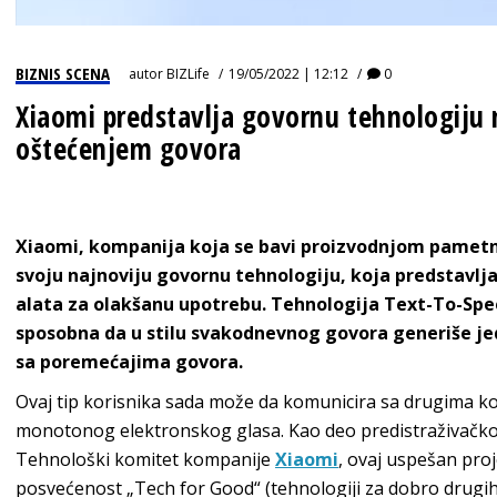
BIZNIS SCENA
autor
BIZLife
19/05/2022 | 12:12
0
Xiaomi predstavlja govornu tehnologiju
oštećenjem govora
Xiaomi, kompanija koja se bavi proizvodnjom pametnih
svoju najnoviju govornu tehnologiju, koja predstavlj
alata za olakšanu upotrebu. Tehnologija Text-To-Spee
sposobna da u stilu svakodnevnog govora generiše jed
sa poremećajima govora.
Ovaj tip korisnika sada može da komunicira sa drugima kori
monotonog elektronskog glasa. Kao deo predistraživačkog
Tehnološki komitet kompanije
Xiaomi
, ovaj uspešan pro
posvećenost „Tech for Good“ (tehnologiji za dobro drugih)