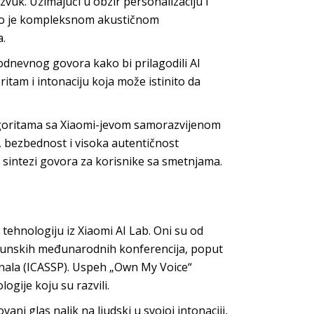
zvuk. Uzimajući u obzir personalizaciju i
ano je kompleksnom akustičnom
a.
kodnevnog govora kako bi prilagodili AI
ritam i intonaciju koja može istinito da
lgoritama sa Xiaomi-jevom samorazvijenom
 bezbednost i visoka autentičnost
j sintezi govora za korisnike sa smetnjama.
tehnologiju iz Xiaomi AI Lab. Oni su od
rhunskih međunarodnih konferencija, poput
gnala (ICASSP). Uspeh „Own My Voice“
gije koju su razvili.
ni glas nalik na ljudski u svojoj intonaciji,