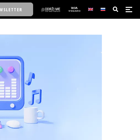
WSLETTER
E/SCHOOL
E/SCHOOL
A
A