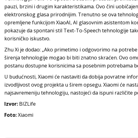
pauzi, brzini i drugim karakteristikama. Ovo čini uobičaj
elektronskog glasa prirodnijim. Trenutno se ova tehnol
opremljene funkcijom XiaoAI, AI glasovnim asistentom ko
pokazuje da spontani stil Text-To-Speech tehnologije tako
korisničko iskustvo.
Zhu Xi je dodao: „Ako primetimo i odgovorimo na potrebe 
širenja tehnologije mogao bi biti znatno skraćen. Ovo om
postanu dostupne korisnicima sa posebnim potrebama be
U budućnosti, Xiaomi će nastaviti da dobija povratne inf
izvodljivost ovog projekta u širem opsegu. Xiaomi će nast
najsavremeniju tehnologiju, nastojeći da ispuni različite p
Izvor:
BIZLife
Foto:
Xiaomi