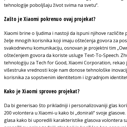
tehnologije poboljšaju život svima na svetu“.
Zašto je Xiaomi pokrenuo ovaj projekat?
Xiaomi brine o ljudima i nastoji da ispuni njihove različit
želje mnogih korisnika koji imaju oštećenja govora za p
svakodnevnu komunikaciju, osnovan je projektni tim „Own
oštećenjem govora da koriste usluge Text-To-Speech. Zh
tehnologiju za Tech for Good, Xiaomi Corporation, rekao 
višestruke vrednosti koje nam donose tehnološke inovacij
korisnika za sopstvenim identitetom i izgradnjom identitet
Kako je Xiaomi sproveo projekat?
Da bi generisao što prikladniji i personalizovaniji glas ko
200 volontera u Xiaomi-u kako bi „donirali“ svoje glasove.
glasa kako bi uporedili karakteristike glasova volontera