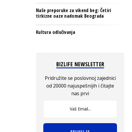
Naše preporuke za vikend beg: Četiri
tirkizne oaze nadomak Beograda
Kultura odlučivanja
BIZLIFE NEWSLETTER
Pridružite se poslovnoj zajednici
od 20000 najuspešnijih i čitajte
nas prvi
PRIJAVI SE