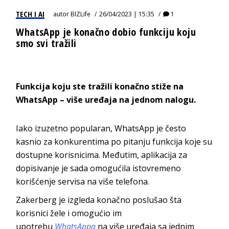
TECH I AI
autor
BIZLife
26/04/2023 | 15:35
1
WhatsApp je konačno dobio funkciju koju
smo svi tražili
Funkcija koju ste tražili konačno stiže na
WhatsApp – više uređaja na jednom nalogu.
Iako izuzetno popularan, WhatsApp je često
kasnio za konkurentima po pitanju funkcija koje su
dostupne korisnicima. Međutim, aplikacija za
dopisivanje je sada omogućila istovremeno
korišćenje servisa na više telefona.
Zakerberg je izgleda konačno poslušao šta
korisnici žele i omogućio im
upotrebu
WhatsAppa
na više uređaja sa jednim