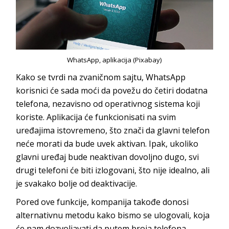
WhatsApp, aplikacija (Pixabay)
Kako se tvrdi na zvaničnom sajtu, WhatsApp
korisnici će sada moći da povežu do četiri dodatna
telefona, nezavisno od operativnog sistema koji
koriste. Aplikacija će funkcionisati na svim
uređajima istovremeno, što znači da glavni telefon
neće morati da bude uvek aktivan. Ipak, ukoliko
glavni uređaj bude neaktivan dovoljno dugo, svi
drugi telefoni će biti izlogovani, što nije idealno, ali
je svakako bolje od deaktivacije.
Pored ove funkcije, kompanija takođe donosi
alternativnu metodu kako bismo se ulogovali, koja
će nam dozvoljavati da putem broja telefona