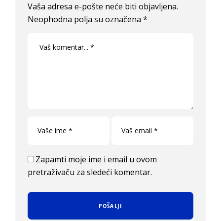
Vaša adresa e-pošte neće biti objavljena.
Neophodna polja su označena
*
Zapamti moje ime i email u ovom
pretraživaču za sledeći komentar.