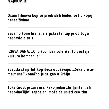
NAJNOVIJE
Osam filmova koji su predvideli budućnost u kojoj
danas živimo
Bacamo tone hrane, a srpski startap je od toga
napravio biznis
IZJAVA DANA: „Ono što lider toleriše, to postaje
kultura kompanije“
Svetski strip-hit koji deca obožavaju: „Zeka protiv
majmuna“ konačno je stigao u Srbiju
Toksičnost je zarazna: Kako jedan „briljantan, ali
nepodnošljiv“ zaposleni može da uništi ceo tim