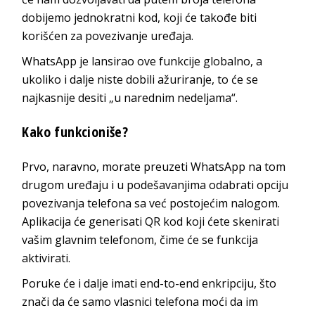
dobijemo jednokratni kod, koji će takođe biti
korišćen za povezivanje uređaja.
WhatsApp je lansirao ove funkcije globalno, a
ukoliko i dalje niste dobili ažuriranje, to će se
najkasnije desiti „u narednim nedeljama“.
Kako funkcioniše?
Prvo, naravno, morate preuzeti WhatsApp na tom
drugom uređaju i u podešavanjima odabrati opciju
povezivanja telefona sa već postojećim nalogom.
Aplikacija će generisati QR kod koji ćete skenirati
vašim glavnim telefonom, čime će se funkcija
aktivirati.
Poruke će i dalje imati end-to-end enkripciju, što
znači da će samo vlasnici telefona moći da im