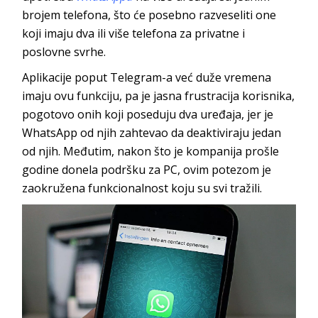
brojem telefona, što će posebno razveseliti one
koji imaju dva ili više telefona za privatne i
poslovne svrhe.
Aplikacije poput Telegram-a već duže vremena
imaju ovu funkciju, pa je jasna frustracija korisnika,
pogotovo onih koji poseduju dva uređaja, jer je
WhatsApp od njih zahtevao da deaktiviraju jedan
od njih. Međutim, nakon što je kompanija prošle
godine donela podršku za PC, ovim potezom je
zaokružena funkcionalnost koju su svi tražili.