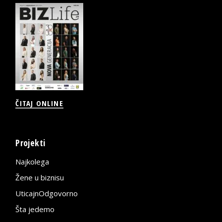
ČITAJ ONLINE
Projekti
Najkolega
Žene u biznisu
UticajnOdgovorno
Šta jedemo