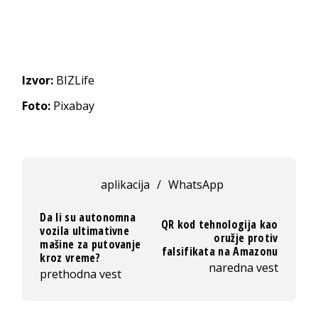
Izvor:
BIZLife
Foto:
Pixabay
aplikacija
/
WhatsApp
Da li su autonomna
QR kod tehnologija kao
vozila ultimativne
oružje protiv
mašine za putovanje
falsifikata na Amazonu
kroz vreme?
naredna vest
prethodna vest