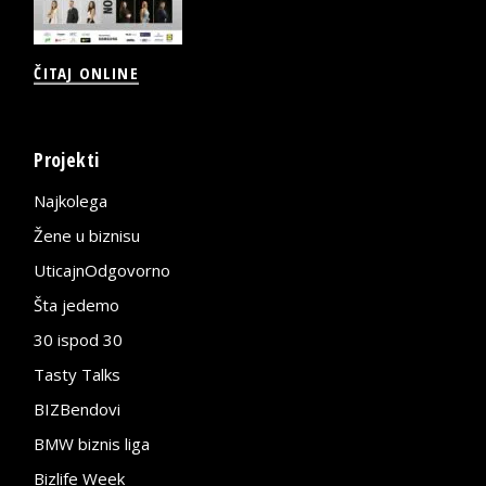
ČITAJ ONLINE
Projekti
Najkolega
Žene u biznisu
UticajnOdgovorno
Šta jedemo
30 ispod 30
Tasty Talks
BIZBendovi
BMW biznis liga
Bizlife Week