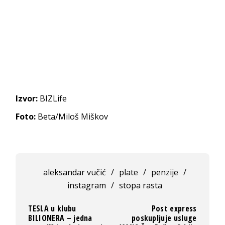
Izvor:
BIZLife
Foto:
Beta/Miloš Miškov
aleksandar vučić
/
plate
/
penzije
/
instagram
/
stopa rasta
TESLA u klubu
Post express
BILIONERA – jedna
poskupljuje usluge