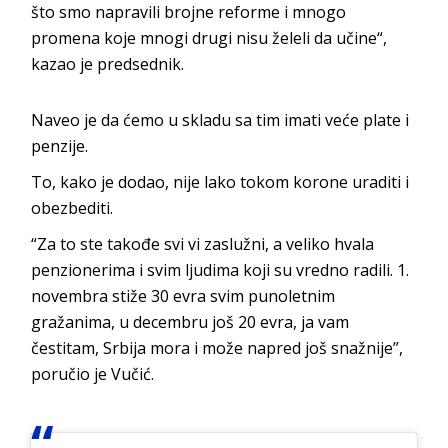
što smo napravili brojne reforme i mnogo
promena koje mnogi drugi nisu želeli da učine“,
kazao je predsednik.
Naveo je da ćemo u skladu sa tim imati veće plate i
penzije.
To, kako je dodao, nije lako tokom korone uraditi i
obezbediti.
“Za to ste takođe svi vi zaslužni, a veliko hvala
penzionerima i svim ljudima koji su vredno radili. 1.
novembra stiže 30 evra svim punoletnim
gražanima, u decembru još 20 evra, ja vam
čestitam, Srbija mora i može napred još snažnije”,
poručio je Vučić.