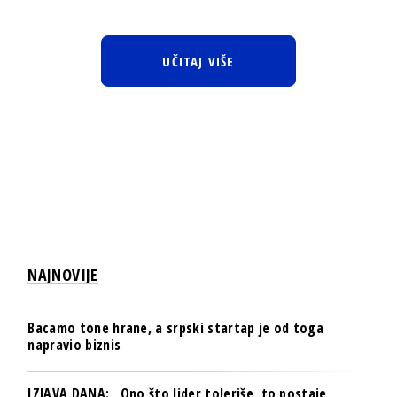
UČITAJ VIŠE
NAJNOVIJE
Bacamo tone hrane, a srpski startap je od toga
napravio biznis
IZJAVA DANA: „Ono što lider toleriše, to postaje