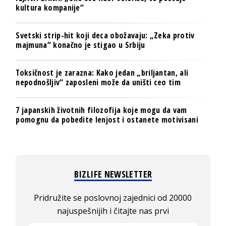
kultura kompanije“
Svetski strip-hit koji deca obožavaju: „Zeka protiv
majmuna“ konačno je stigao u Srbiju
Toksičnost je zarazna: Kako jedan „briljantan, ali
nepodnošljiv“ zaposleni može da uništi ceo tim
7 japanskih životnih filozofija koje mogu da vam
pomognu da pobedite lenjost i ostanete motivisani
BIZLIFE NEWSLETTER
Pridružite se poslovnoj zajednici od 20000
najuspešnijih i čitajte nas prvi