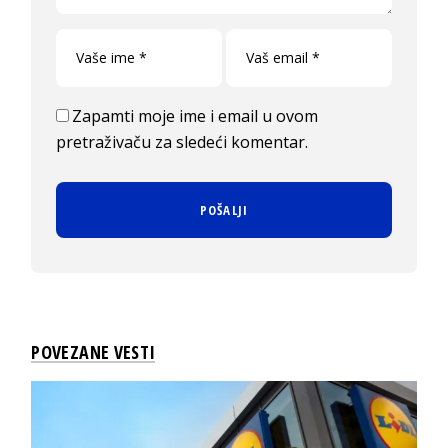
Zapamti moje ime i email u ovom
pretraživaču za sledeći komentar.
POVEZANE VESTI