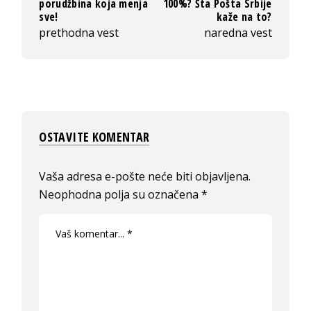
porudžbina koja menja
100%? Šta Pošta Srbije
sve!
kaže na to?
prethodna vest
naredna vest
OSTAVITE KOMENTAR
Vaša adresa e-pošte neće biti objavljena.
Neophodna polja su označena
*