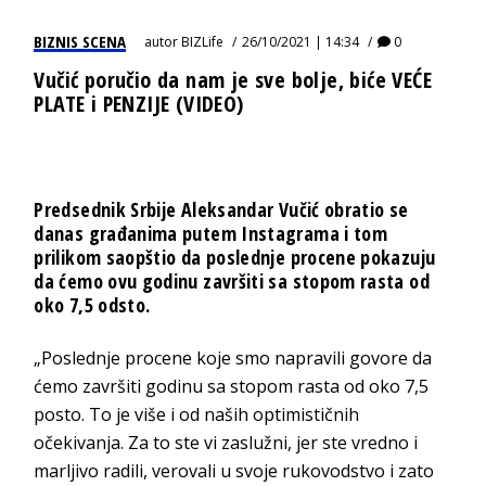
BIZNIS SCENA
autor
BIZLife
26/10/2021 | 14:34
0
Vučić poručio da nam je sve bolje, biće VEĆE
PLATE i PENZIJE (VIDEO)
Predsednik Srbije Aleksandar Vučić obratio se
danas građanima putem Instagrama i tom
prilikom saopštio da poslednje procene pokazuju
da ćemo ovu godinu završiti sa stopom rasta od
oko 7,5 odsto.
„Poslednje procene koje smo napravili govore da
ćemo završiti godinu sa stopom rasta od oko 7,5
posto. To je više i od naših optimističnih
očekivanja. Za to ste vi zaslužni, jer ste vredno i
marljivo radili, verovali u svoje rukovodstvo i zato