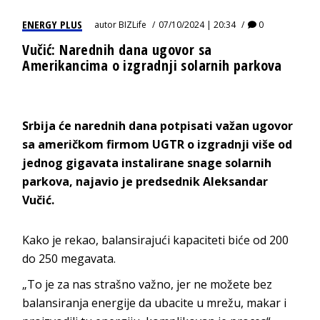
ENERGY PLUS
autor
BIZLife
07/10/2024 | 20:34
0
Vučić: Narednih dana ugovor sa
Amerikancima o izgradnji solarnih parkova
Srbija će narednih dana potpisati važan ugovor
sa američkom firmom UGTR o izgradnji više od
jednog gigavata instalirane snage solarnih
parkova, najavio je predsednik Aleksandar
Vučić.
Kako je rekao, balansirajući kapaciteti biće od 200
do 250 megavata.
„To je za nas strašno važno, jer ne možete bez
balansiranja energije da ubacite u mrežu, makar i