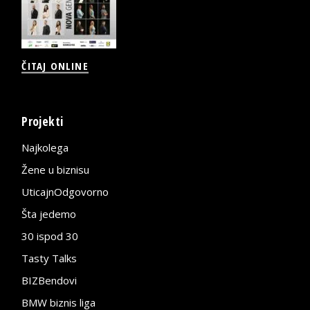
ČITAJ ONLINE
Projekti
Najkolega
Žene u biznisu
UticajnOdgovorno
Šta jedemo
30 ispod 30
Tasty Talks
BIZBendovi
BMW biznis liga