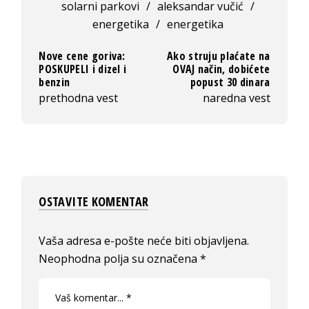
solarni parkovi
/
aleksandar vučić
/
energetika
/
energetika
Nove cene goriva:
Ako struju plaćate na
POSKUPELI i dizel i
OVAJ način, dobićete
benzin
popust 30 dinara
prethodna vest
naredna vest
OSTAVITE KOMENTAR
Vaša adresa e-pošte neće biti objavljena.
Neophodna polja su označena
*