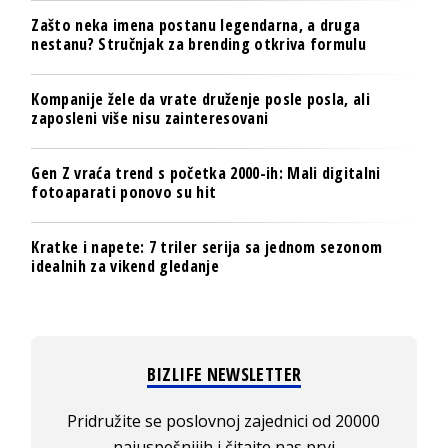
Zašto neka imena postanu legendarna, a druga
nestanu? Stručnjak za brending otkriva formulu
Kompanije žele da vrate druženje posle posla, ali
zaposleni više nisu zainteresovani
Gen Z vraća trend s početka 2000-ih: Mali digitalni
fotoaparati ponovo su hit
Kratke i napete: 7 triler serija sa jednom sezonom
idealnih za vikend gledanje
BIZLIFE NEWSLETTER
Pridružite se poslovnoj zajednici od 20000
najuspešnijih i čitajte nas prvi