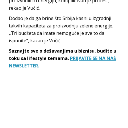
proizvodili tu energiju, komplikovan je proces“,
rekao je Vučić.
Dodao je da ga brine što Srbija kasni u izgradnji
takvih kapaciteta za proizvodnju zelene energije.
„Tri budžeta da imate nemoguće je sve to da
ispunite“, kazao je Vučić.
Saznajte sve o dešavanjima u biznisu, budite u
toku sa lifestyle temama.
PRIJAVITE SE NA NAŠ
NEWSLETTER.