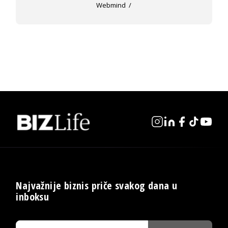
Webmind
Najvažnije biznis priče svakog dana u
inboksu