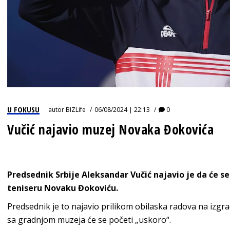
U FOKUSU
autor
BIZLife
06/08/2024 | 22:13
0
Vučić najavio muzej Novaka Đokovića
Predsednik Srbije Aleksandar Vučić najavio je da će 
teniseru Novaku Đokoviću.
Predsednik je to najavio prilikom obilaska radova na izgr
sa gradnjom muzeja će se početi „uskoro“.