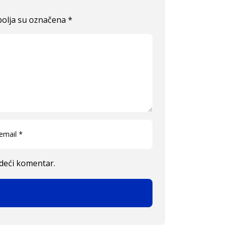
olja su označena
*
edeći komentar.