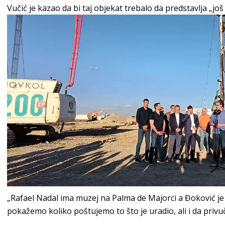
Vučić je kazao da bi taj objekat trebalo da predstavlja „još
„Rafael Nadal ima muzej na Palma de Majorci a Đoković je
pokažemo koliko poštujemo to što je uradio, ali i da privu