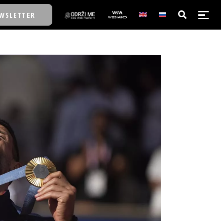
WSLETTER
E/SCHOOL
E/SCHOOL
A
A