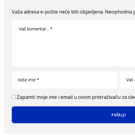
Vaša adresa e-pošte neće biti objavljena.
Neophodna p
Zapamti moje ime i email u ovom pretraživaču za sl