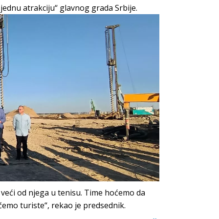
 jednu atrakciju“ glavnog grada Srbije.
 veći od njega u tenisu. Time hoćemo da
čemo turiste“, rekao je predsednik.