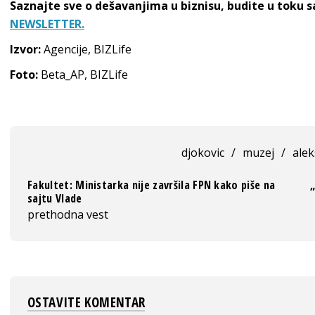
Saznajte sve o dešavanjima u biznisu, budite u toku 
NEWSLETTER.
Izvor:
Agencije, BIZLife
Foto:
Beta_AP, BIZLife
djokovic
/
muzej
/
alek
Fakultet: Ministarka nije završila FPN kako piše na
sajtu Vlade
prethodna vest
OSTAVITE KOMENTAR