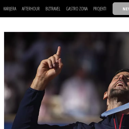
KARIJERA
AFTERHOUR
BIZTRAVEL
GASTRO ZONA
PROJEKTI
NE
POSAO
FILM I SCENA
NAJKOLEGA
LJUDI (HR)
KNJIGE
TASTY TALKS
POSAO
FILM I SCENA
NAJKOLEGA
JE
MOJ UGAO
AUTO SVET
30 ISPOD 30
LJUDI (HR)
KNJIGE
TASTY TALKS
USAVRŠAVANJE
STIL
BACK TO OFFIC
JE
MOJ UGAO
AUTO SVET
30 ISPOD 30
KNOW-HOW
WELLBEING
BIZBENDOVI
USAVRŠAVANJE
STIL
BACK TO OFFIC
BIZKOLEGIJUM
KNOW-HOW
WELLBEING
BIZBENDOVI
BMW BIZNIS LIG
BIZKOLEGIJUM
BIZLIFE WEEK
BMW BIZNIS LIG
IZJAVA GODINE
BIZLIFE WEEK
IZJAVA GODINE