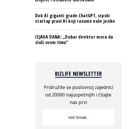
Dok AI giganti grade ChatGPT, srpski
startap pravi AI koji razume naše jezike
IZJAVA DANA: „Dobar direktor mora da
služi svom timu“
BIZLIFE NEWSLETTER
Pridružite se poslovnoj zajednici
od 20000 najuspešnijih i čitajte
nas prvi