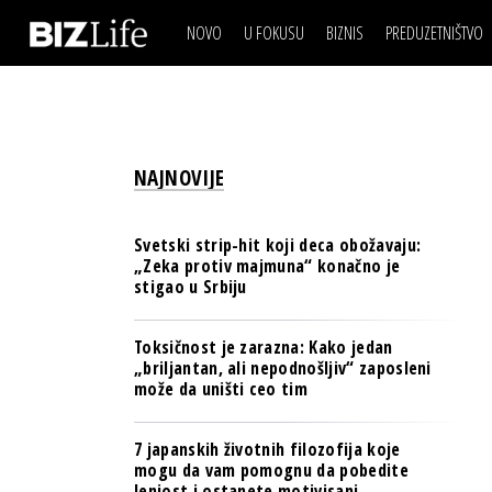
NOVO
U FOKUSU
BIZNIS
PREDUZETNIŠTVO
IZJAVA DANA
BIZNIS SCENA
VIDEO
REAL ESTATE
IZJAVA DANA
BIZNIS SCENA
BREND I KOMUNIKACI
VIDEO
REAL ESTATE
ESG & ENERGY
NAJNOVIJE
BREND I KOMUNIKACI
BANKE
ESG & ENERGY
OSIGURANJE
Svetski strip-hit koji deca obožavaju:
BANKE
„Zeka protiv majmuna“ konačno je
TECH I AI
stigao u Srbiju
OSIGURANJE
BIZNIS & SPORT
TECH I AI
Toksičnost je zarazna: Kako jedan
PULS REGIONA
„briljantan, ali nepodnošljiv“ zaposleni
BIZNIS & SPORT
može da uništi ceo tim
NOVO NA RAFU
PULS REGIONA
7 japanskih životnih filozofija koje
NOVO NA RAFU
mogu da vam pomognu da pobedite
lenjost i ostanete motivisani