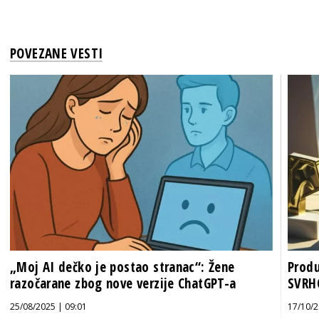
POVEZANE VESTI
„Moj AI dečko je postao stranac“: Žene
Produ
razočarane zbog nove verzije ChatGPT-a
SVR
25/08/2025 | 09:01
17/10/2