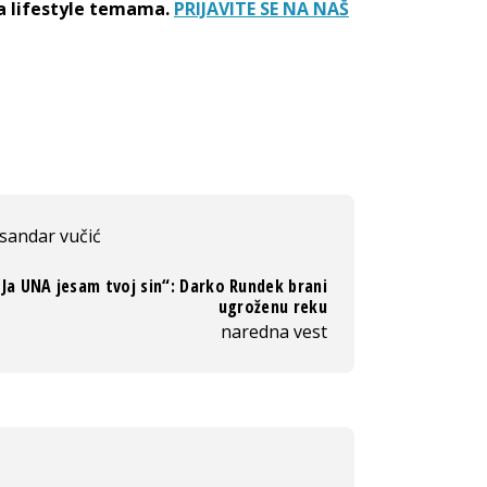
sa lifestyle temama.
PRIJAVITE SE NA NAŠ
sandar vučić
„Ja UNA jesam tvoj sin“: Darko Rundek brani
ugroženu reku
naredna vest