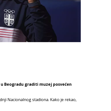
se u Beogradu graditi muzej posvećen
adnji Nacionalnog stadiona. Kako je rekao,