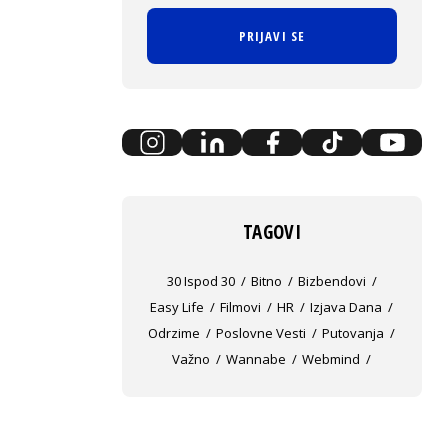
PRIJAVI SE
TAGOVI
30 Ispod 30
Bitno
Bizbendovi
Easy Life
Filmovi
HR
Izjava Dana
Odrzime
Poslovne Vesti
Putovanja
Važno
Wannabe
Webmind