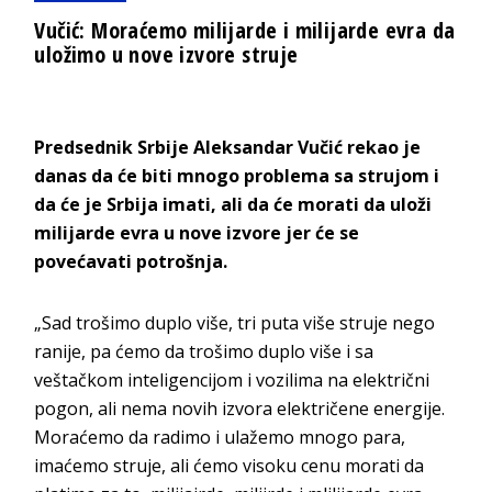
Vučić: Moraćemo milijarde i milijarde evra da
uložimo u nove izvore struje
Predsednik Srbije Aleksandar Vučić rekao je
danas da će biti mnogo problema sa strujom i
da će je Srbija imati, ali da će morati da uloži
milijarde evra u nove izvore jer će se
povećavati potrošnja.
„Sad trošimo duplo više, tri puta više struje nego
ranije, pa ćemo da trošimo duplo više i sa
veštačkom inteligencijom i vozilima na električni
pogon, ali nema novih izvora električene energije.
Moraćemo da radimo i ulažemo mnogo para,
imaćemo struje, ali ćemo visoku cenu morati da