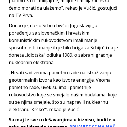
platimo za to, milijajrde, milijrde i mlilijarde evra
ćemo morati da ulažemo“, rekao je Vučić, gostujući
na TV Prva.
Dodao je, da su Srbi u bivšoj Jugoslaviji „u
poređenju sa slovenačkim i hrvatskim
komunističkim rukovodstvom imali manje
sposobnosti i manje ih je bilo briga za Srbiju“ i da je
doneta „idiotska“ odluka 1989. o zabrani gradnje
nuklearnih elektrana.
„Hrvati sad veoma pametno rade na istraživanju
geotermalnih izvora kao izvora energije. Veoma
pametno rade, uvek su imali pametnije
rukovodstvo koje se smejalo našim budalama, koje
su se njima smejale, što su napravili nuklearnu
elektranu ‘Krško'“, rekao je Vučić.
Saznajte sve o dešavanjima u biznisu, budite u
toku sa lifestyle temama.
PRIJAVITE SE NA NAŠ