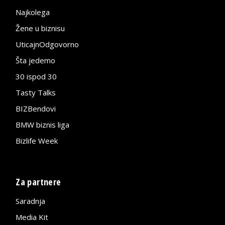
Najkolega
Žene u biznisu
UticajnOdgovorno
Šta jedemo
30 ispod 30
Tasty Talks
BIZBendovi
BMW biznis liga
Bizlife Week
Za partnere
Saradnja
Media Kit