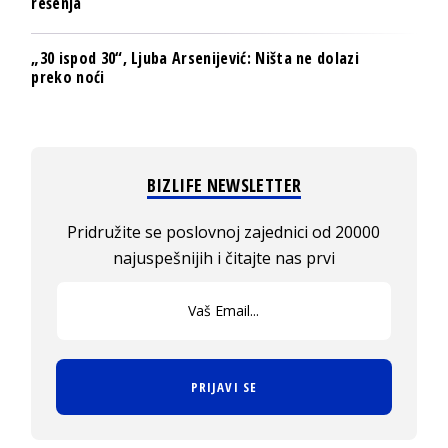
rešenja
„30 ispod 30“, Ljuba Arsenijević: Ništa ne dolazi
preko noći
BIZLIFE NEWSLETTER
Pridružite se poslovnoj zajednici od 20000
najuspešnijih i čitajte nas prvi
PRIJAVI SE