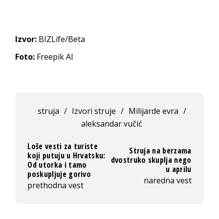
Izvor:
BIZLife/Beta
Foto:
Freepik AI
struja
/
Izvori struje
/
Milijarde evra
/
aleksandar vučić
Loše vesti za turiste
Struja na berzama
koji putuju u Hrvatsku:
dvostruko skuplja nego
Od utorka i tamo
u aprilu
poskupljuje gorivo
naredna vest
prethodna vest