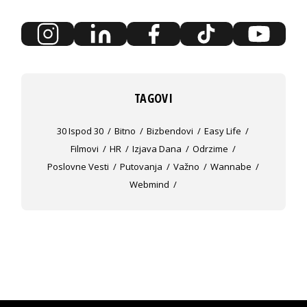
TAGOVI
30 Ispod 30
Bitno
Bizbendovi
Easy Life
Filmovi
HR
Izjava Dana
Odrzime
Poslovne Vesti
Putovanja
Važno
Wannabe
Webmind