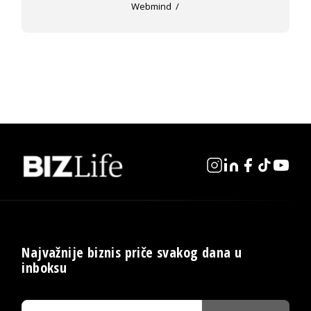
Webmind
Najvažnije biznis priče svakog dana u
inboksu