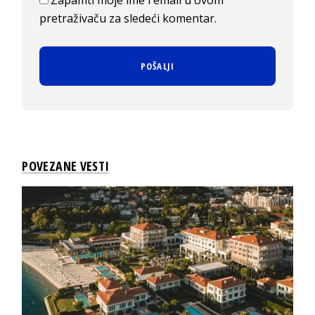
Zapamti moje ime i email u ovom
pretraživaču za sledeći komentar.
POVEZANE VESTI