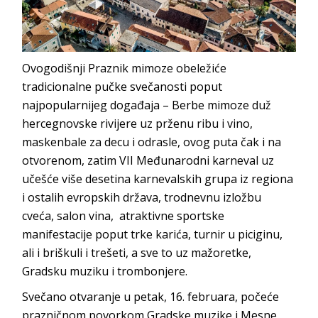
Ovogodišnji Praznik mimoze obeležiće
tradicionalne pučke svečanosti poput
najpopularnijeg događaja – Berbe mimoze duž
hercegnovske rivijere uz prženu ribu i vino,
maskenbale za decu i odrasle, ovog puta čak i na
otvorenom, zatim VII Međunarodni karneval uz
učešće više desetina karnevalskih grupa iz regiona
i ostalih evropskih država, trodnevnu izložbu
cveća, salon vina, atraktivne sportske
manifestacije poput trke karića, turnir u piciginu,
ali i briškuli i trešeti, a sve to uz mažoretke,
Gradsku muziku i trombonjere.
Svečano otvaranje u petak, 16. februara, počeće
prazničnom povorkom Gradske muzike i Mesne