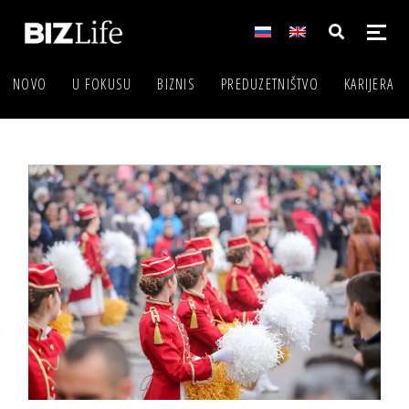
NOVO
U FOKUSU
BIZNIS
PREDUZETNIŠTVO
KARIJERA