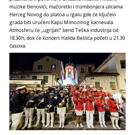
muzike Đenovići, mažoretki i trombonjera ulicama
Herceg Novog do platoa u Igalu gde će ključevi
grada biti uručeni Kapu Mimozinog karnevala.
Atmosferu će „ugrijati“ bend Teška industrija od
18.30h, dok će koncert Halida Bešlića početi u 21.30
časova.