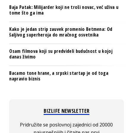
Baja Patak: Milijarder koji ne troši novac, već uživa u
tome što ga ima
Kako je jedan strip zauvek promenio Betmena: Od
šaljivog superheroja do mračnog osvetnika
Osam filmova koji su predvideli budućnost u kojoj
danas živimo
Bacamo tone hrane, a srpski startap je od toga
napravio biznis
BIZLIFE NEWSLETTER
Pridružite se poslovnoj zajednici od 20000
najuspešnijih i čitajte nas prvi