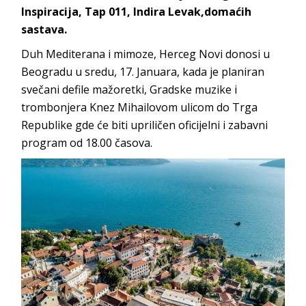
Inspiracija, Tap 011, Indira Levak,domaćih
sastava.
Duh Mediterana i mimoze, Herceg Novi donosi u
Beogradu u sredu, 17. Januara, kada je planiran
svečani defile mažoretki, Gradske muzike i
trombonjera Knez Mihailovom ulicom do Trga
Republike gde će biti upriličen oficijelni i zabavni
program od 18.00 časova.