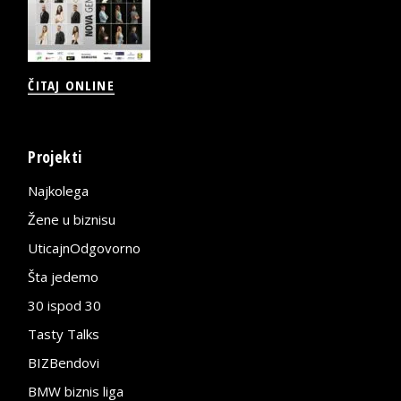
ČITAJ ONLINE
Projekti
Najkolega
Žene u biznisu
UticajnOdgovorno
Šta jedemo
30 ispod 30
Tasty Talks
BIZBendovi
BMW biznis liga