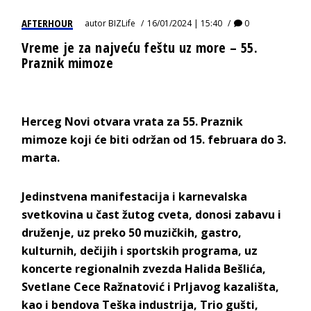
AFTERHOUR
autor
BIZLife
16/01/2024 | 15:40
0
Vreme je za najveću feštu uz more – 55.
Praznik mimoze
Herceg Novi otvara vrata za 55. Praznik
mimoze koji će biti održan od 15. februara do 3.
marta.
Jedinstvena manifestacija i karnevalska
svetkovina u čast žutog cveta, donosi zabavu i
druženje, uz preko 50 muzičkih, gastro,
kulturnih, dečijih i sportskih programa, uz
koncerte regionalnih zvezda Halida Bešlića,
Svetlane Cece Ražnatović i Prljavog kazališta,
kao i bendova Teška industrija, Trio gušti,