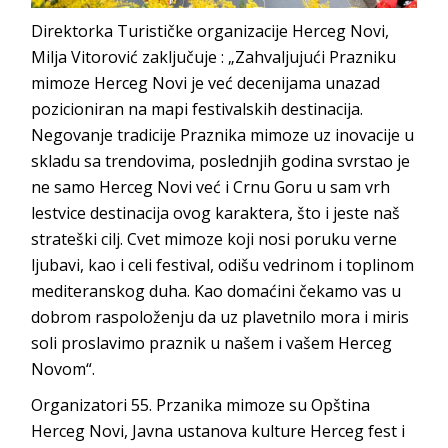
Direktorka Turističke organizacije Herceg Novi,
Milja Vitorović zaključuje : „Zahvaljujući Prazniku
mimoze Herceg Novi je već decenijama unazad
pozicioniran na mapi festivalskih destinacija.
Negovanje tradicije Praznika mimoze uz inovacije u
skladu sa trendovima, poslednjih godina svrstao je
ne samo Herceg Novi već i Crnu Goru u sam vrh
lestvice destinacija ovog karaktera, što i jeste naš
strateški cilj. Cvet mimoze koji nosi poruku verne
ljubavi, kao i celi festival, odišu vedrinom i toplinom
mediteranskog duha. Kao domaćini čekamo vas u
dobrom raspoloženju da uz plavetnilo mora i miris
soli proslavimo praznik u našem i vašem Herceg
Novom“.
Organizatori 55. Przanika mimoze su Opština
Herceg Novi, Javna ustanova kulture Herceg fest i