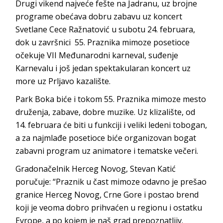
Drugi vikend najveće fešte na Jadranu, uz brojne
programe obećava dobru zabavu uz koncert
Svetlane Cece Ražnatović u subotu 24. februara,
dok u završnici 55. Praznika mimoze posetioce
očekuje VII Međunarodni karneval, suđenje
Karnevalu i još jedan spektakularan koncert uz
more uz Prljavo kazalište.
Park Boka biće i tokom 55. Praznika mimoze mesto
druženja, zabave, dobre muzike. Uz klizalište, od
14. februara će biti u funkciji i veliki ledeni tobogan,
a za najmlađe posetioce biće organizovan bogat
zabavni program uz animatore i tematske večeri.
Gradonačelnik Herceg Novog, Stevan Katić
poručuje: “Praznik u čast mimoze odavno je prešao
granice Herceg Novog, Crne Gore i postao brend
koji je veoma dobro prihvaćen u regionu i ostatku
Evrope, a po kojem je naš grad prepoznatljiv.