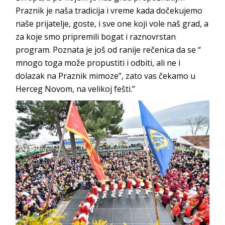
Praznik je naša tradicija i vreme kada dočekujemo
naše prijatelje, goste, i sve one koji vole naš grad, a
za koje smo pripremili bogat i raznovrstan
program. Poznata je još od ranije rečenica da se “
mnogo toga može propustiti i odbiti, ali ne i
dolazak na Praznik mimoze”, zato vas čekamo u
Herceg Novom, na velikoj fešti.”