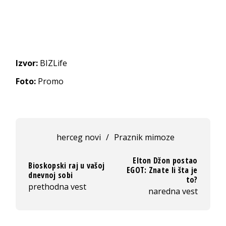
Izvor:
BIZLife
Foto:
Promo
herceg novi
/
Praznik mimoze
Elton Džon postao
Bioskopski raj u vašoj
EGOT: Znate li šta je
dnevnoj sobi
to?
prethodna vest
naredna vest