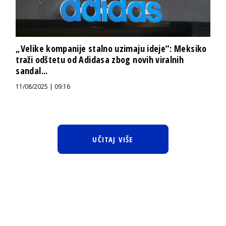
„Velike kompanije stalno uzimaju ideje“: Meksiko
traži odštetu od Adidasa zbog novih viralnih
sandal...
11/08/2025 | 09:16
UČITAJ VIŠE