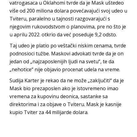
vatrogasaca u Oklahomi tvrde da je Mask uštedeo
više od 200 miliona dolara povećavajući svoj udeo u
Tviteru, paralelno u tajnosti razgovarajući s
njegovim rukovodstvom o planovima, pre no što je
u aprilu 2022. otkrio da već poseduje 9,2 odsto.
Taj udeo je platio po veštački niskim cenama, tvrde
podnosioci tužbe. Maskovi advokati tvrde da je on
jedan od „najzaposlenijih ljudi na svetu“, te da
„nehotice“ nije objavio procenat udela na vreme.
Sudija Karter je rekao da ne može „zaključiti“ da je
Mask bio prezaposlen ako je istovremeno imao
vremena za kupovinu deonica, sastanke sa
direktorima i za objave o Tviteru. Mask je kasnije
kupio Tviter za 44 milijarde dolara.