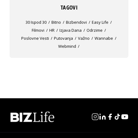
TAGOVI
30 Ispod 30
Bitno
Bizbendovi
Easy Life
Filmovi
HR
Izjava Dana
Odrzime
Poslovne Vesti
Putovanja
Važno
Wannabe
Webmind