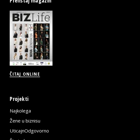
Prelistaj magazin
ČITAJ ONLINE
Projekti
Najkolega
Žene u biznisu
UticajnOdgovorno