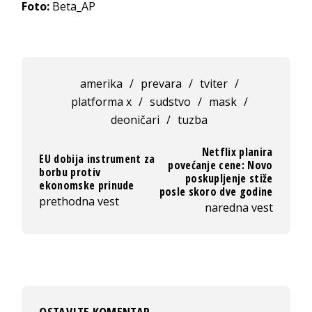
Foto:
Beta_AP
amerika
/
prevara
/
tviter
/
platforma x
/
sudstvo
/
mask
/
deoničari
/
tuzba
Netflix planira
EU dobija instrument za
povećanje cene: Novo
borbu protiv
poskupljenje stiže
ekonomske prinude
posle skoro dve godine
prethodna vest
naredna vest