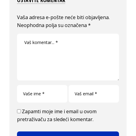
OSTAVITE KOMENTAR
Vaša adresa e-pošte neće biti objavljena.
Neophodna polja su označena
*
Zapamti moje ime i email u ovom
pretraživaču za sledeći komentar.