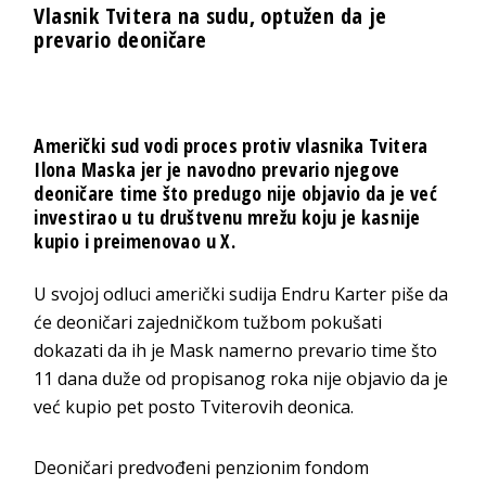
Vlasnik Tvitera na sudu, optužen da je
prevario deoničare
Američki sud vodi proces protiv vlasnika Tvitera
Ilona Maska jer je navodno prevario njegove
deoničare time što predugo nije objavio da je već
investirao u tu društvenu mrežu koju je kasnije
kupio i preimenovao u X.
U svojoj odluci američki sudija Endru Karter piše da
će deoničari zajedničkom tužbom pokušati
dokazati da ih je Mask namerno prevario time što
11 dana duže od propisanog roka nije objavio da je
već kupio pet posto Tviterovih deonica.
Deoničari predvođeni penzionim fondom