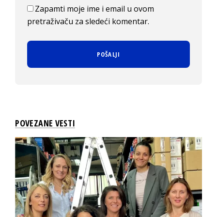
Zapamti moje ime i email u ovom
pretraživaču za sledeći komentar.
POVEZANE VESTI