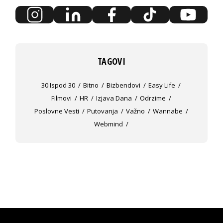
TAGOVI
30 Ispod 30
Bitno
Bizbendovi
Easy Life
Filmovi
HR
Izjava Dana
Odrzime
Poslovne Vesti
Putovanja
Važno
Wannabe
Webmind