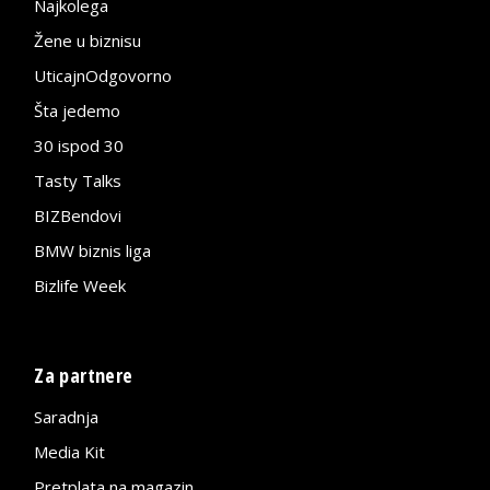
Najkolega
Žene u biznisu
UticajnOdgovorno
Šta jedemo
30 ispod 30
Tasty Talks
BIZBendovi
BMW biznis liga
Bizlife Week
Za partnere
Saradnja
Media Kit
Pretplata na magazin