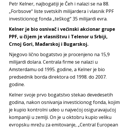
Petr Kelner, najbogatiji je Čeh i nalazi se na 88.
„Forbsove“ liste svetskih milijardera i vlasnik PPF
investicionog fonda „teškog“ 35 milijardi evra.
Kelner je bio osnivač i većinski akcionar grupe
PPF, u čijem je vlasništvu i Telenor u Srbiji,
Crnoj Gori, Mađarskoj i Bugarskoj.
Njegovo lično bogatstvo je procenjeno na 15,9
milijardi dolara. Centrala firme se nalazi u
Amsterdamu od 1995. godine, a Kelner je bio
predsednik borda direktora od 1998. do 2007.
godine.
Kelner svoje prvo bogatstvo stekao devedesetih
godina, nakon osnivanja investicionog fonda, kojim
je kupio kontrolni udeo u najvećoj osiguravajućoj
kompaniji u zemlji. On je u oktobru kupio veliku
evropsku mrežu za emitovanje, „Central European