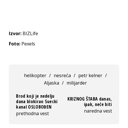
Izvor:
BIZLife
Foto:
Pexels
helikopter
/
nesreća
/
petr kelner
/
Aljaska
/
milijarder
Brod koji je nedelju
KRIZNOG ŠTABA danas,
dana blokirao Suecki
ipak, neće biti
kanal OSLOBOĐEN
naredna vest
prethodna vest