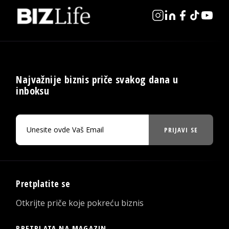
Najvažnije biznis priče svakog dana u
inboksu
PRIJAVI SE
Pretplatite se
Otkrijte priče koje pokreću biznis
PRETPLATA NA MAGAZIN