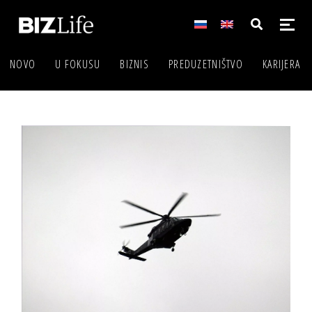
NOVO
U FOKUSU
BIZNIS
PREDUZETNIŠTVO
KARIJERA