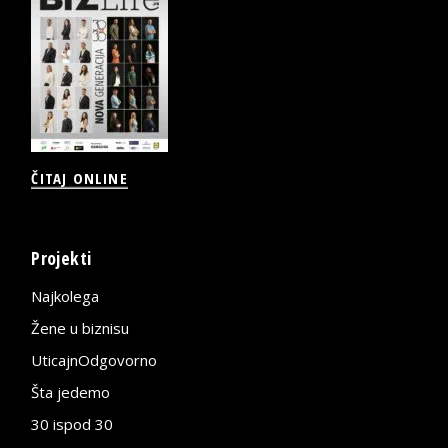
ČITAJ ONLINE
Projekti
Najkolega
Žene u biznisu
UticajnOdgovorno
Šta jedemo
30 ispod 30