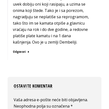
uvek dobiju oni koji rasipaju, a uzima se
onima koji štede. Tako je i sa porezom,
nagradjuju se neplatiše sa reprogramom,
tako što im se kamata otpiše a glavnicu
vraćaju na rok i do dve godine, a redovne
platiše plate kamatu i na 1 dana
kašnjenja. Ovo je u zemlji Dembeliji.
Odgovori
OSTAVITE KOMENTAR
Vaša adresa e-pošte neće biti objavljena.
Neophodna polja su označena
*