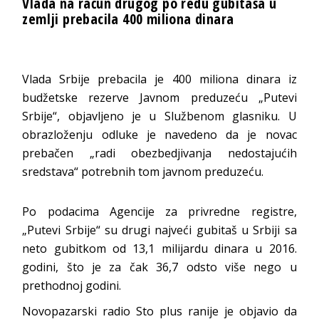
Vlada na račun drugog po redu gubitaša u
zemlji prebacila 400 miliona dinara
Vlada Srbije prebacila je 400 miliona dinara iz
budžetske rezerve Javnom preduzeću „Putevi
Srbije“, objavljeno je u Službenom glasniku. U
obrazloženju odluke je navedeno da je novac
prebačen „radi obezbedjivanja nedostajućih
sredstava“ potrebnih tom javnom preduzeću.
Po podacima Agencije za privredne registre,
„Putevi Srbije“ su drugi najveći gubitaš u Srbiji sa
neto gubitkom od 13,1 milijardu dinara u 2016.
godini, što je za čak 36,7 odsto više nego u
prethodnoj godini.
Novopazarski radio Sto plus ranije je objavio da