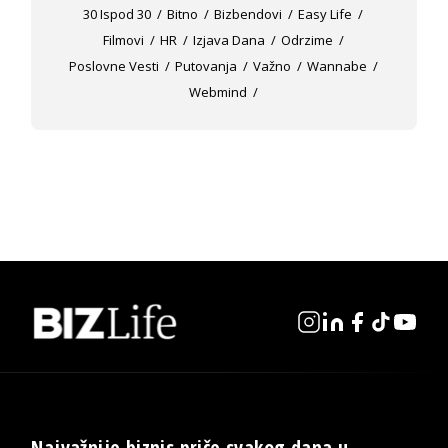
30 Ispod 30
Bitno
Bizbendovi
Easy Life
Filmovi
HR
Izjava Dana
Odrzime
Poslovne Vesti
Putovanja
Važno
Wannabe
Webmind
Najvažnije biznis priče svakog dana u