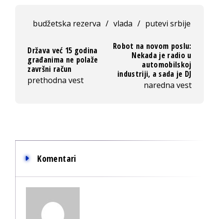
budžetska rezerva
/
vlada
/
putevi srbije
Robot na novom poslu:
Država već 15 godina
Nekada je radio u
građanima ne polaže
automobilskoj
završni račun
industriji, a sada je DJ
prethodna vest
naredna vest
Komentari