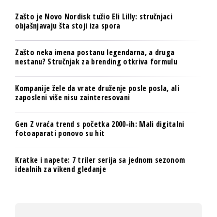
Zašto je Novo Nordisk tužio Eli Lilly: stručnjaci
objašnjavaju šta stoji iza spora
Zašto neka imena postanu legendarna, a druga
nestanu? Stručnjak za brending otkriva formulu
Kompanije žele da vrate druženje posle posla, ali
zaposleni više nisu zainteresovani
Gen Z vraća trend s početka 2000-ih: Mali digitalni
fotoaparati ponovo su hit
Kratke i napete: 7 triler serija sa jednom sezonom
idealnih za vikend gledanje