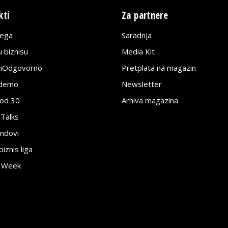
kti
Za partnere
lega
Saradnja
 biznisu
Media Kit
jnOdgovorno
Pretplata na magazin
edemo
Newsletter
pod 30
Arhiva magazina
 Talks
ndovi
znis liga
e Week