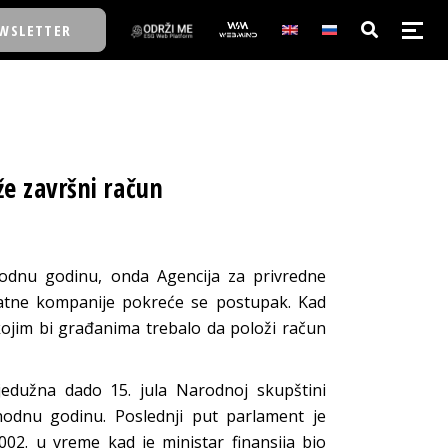
WSLETTER
E/SCHOOL
e završni račun
E/SCHOOL
A
thodnu godinu, onda Agencija za privredne
rivatne kompanije pokreće se postupak. Kad
A
ojim bi građanima trebalo da položi račun
edužna dado 15. jula Narodnoj skupštini
dnu godinu. Poslednji put parlament je
002. u vreme kad je ministar finansija bio