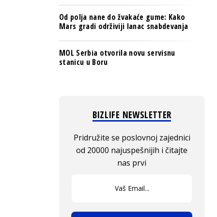
Od polja nane do žvakaće gume: Kako
Mars gradi održiviji lanac snabdevanja
MOL Serbia otvorila novu servisnu
stanicu u Boru
BIZLIFE NEWSLETTER
Pridružite se poslovnoj zajednici
od 20000 najuspešnijih i čitajte
nas prvi