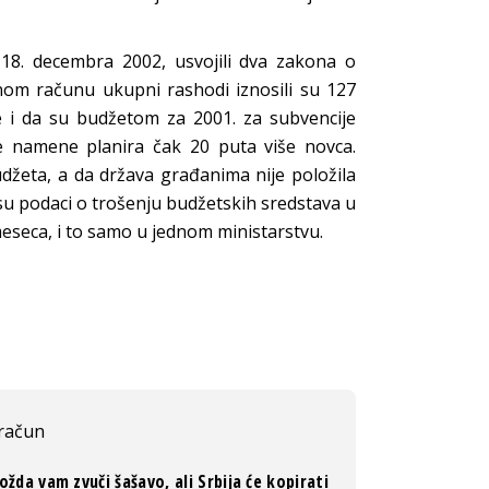
 18. decembra 2002, usvojili dva zakona o
nom računu ukupni rashodi iznosili su 127
 je i da su budžetom za 2001. za subvencije
 te namene planira čak 20 puta više novca.
džeta, a da država građanima nije položila
 su podaci o trošenju budžetskih sredstava u
eseca, i to samo u jednom ministarstvu.
 račun
žda vam zvuči šašavo, ali Srbija će kopirati