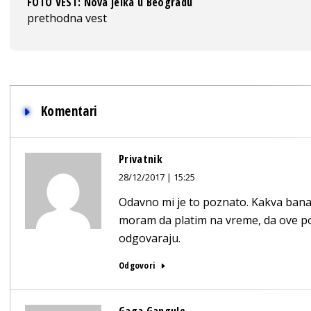
FOTO VEST: Nova jelka u Beogradu
prethodna vest
Komentari
Privatnik
28/12/2017 | 15:25
Odavno mi je to poznato. Kakva banan
moram da platim na vreme, da ove po
odgovaraju.
Odgovori