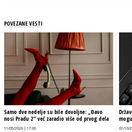
POVEZANE VESTI
Samo dve nedelje su bile dovoljne: „Đavo
Držav
nosi Pradu 2” već zaradio više od prvog dela
mogu 
11/05/2026 | 17:00
01/10/2