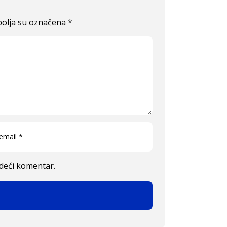
olja su označena
*
edeći komentar.