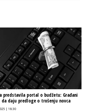
a predstavila portal o budžetu: Građani
da daju predloge o trošenju novca
025 | 18:30