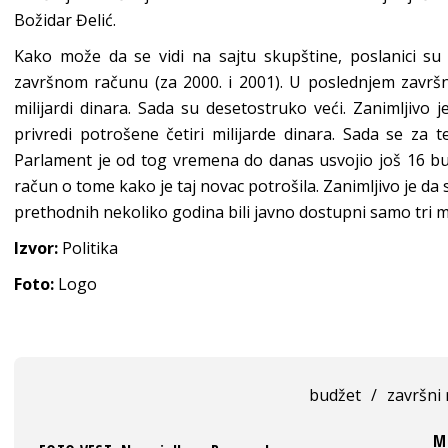
Božidar Đelić.
Kako može da se vidi na sajtu skupštine, poslanici su
završnom računu (za 2000. i 2001). U poslednjem završ
milijardi dinara. Sada su desetostruko veći. Zanimljivo
privredi potrošene četiri milijarde dinara. Sada se za
Parlament je od tog vremena do danas usvojio još 16 bu
račun o tome kako je taj novac potrošila. Zanimljivo je da
prethodnih nekoliko godina bili javno dostupni samo tri m
Izvor:
Politika
Foto:
Logo
budžet
/
završni
Mo