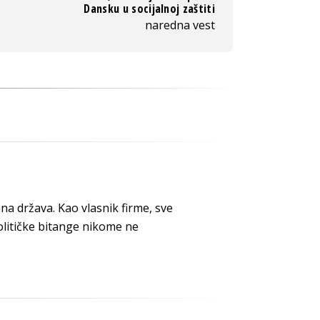
Dansku u socijalnoj zaštiti
naredna vest
a država. Kao vlasnik firme, sve
litičke bitange nikome ne