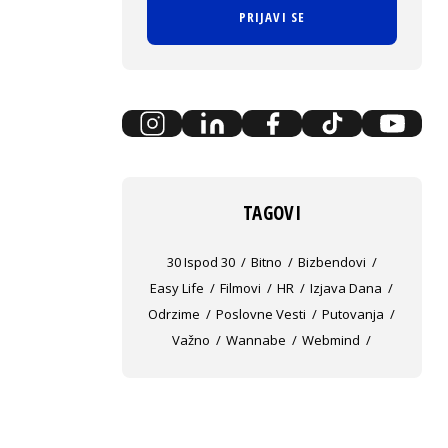
PRIJAVI SE
TAGOVI
30 Ispod 30
Bitno
Bizbendovi
Easy Life
Filmovi
HR
Izjava Dana
Odrzime
Poslovne Vesti
Putovanja
Važno
Wannabe
Webmind