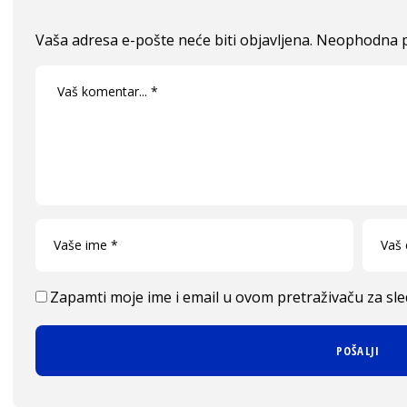
Vaša adresa e-pošte neće biti objavljena.
Neophodna p
Zapamti moje ime i email u ovom pretraživaču za sl