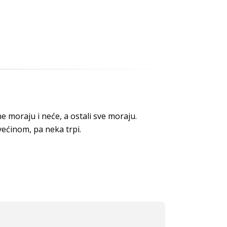
 ne moraju i neće, a ostali sve moraju.
većinom, pa neka trpi.