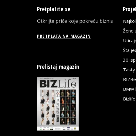
Pretplatite se
Proje
Otkrijte priče koje pokreću biznis
Najko
Žene u
PRETPLATA NA MAGAZIN
Utica
Šta j
30 is
Prelistaj magazin
Tasty
BIZBe
BMW bi
Bizlif