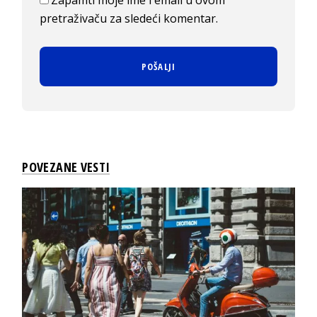
Zapamti moje ime i email u ovom
pretraživaču za sledeći komentar.
POVEZANE VESTI