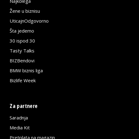
Najkolega
Žene u biznisu
UticajnOdgovorno
Šta jedemo
30 ispod 30
Tasty Talks
BIZBendovi
BMW biznis liga
Bizlife Week
Za partnere
Saradnja
Media Kit
Pretplata na magazin