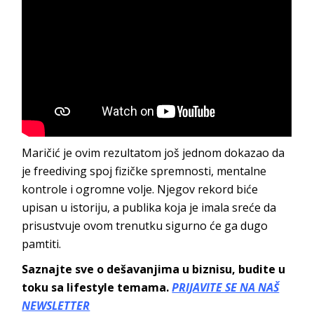
Maričić je ovim rezultatom još jednom dokazao da
je freediving spoj fizičke spremnosti, mentalne
kontrole i ogromne volje. Njegov rekord biće
upisan u istoriju, a publika koja je imala sreće da
prisustvuje ovom trenutku sigurno će ga dugo
pamtiti.
Saznajte sve o dešavanjima u biznisu, budite u
toku sa lifestyle temama.
PRIJAVITE SE NA NAŠ
NEWSLETTER