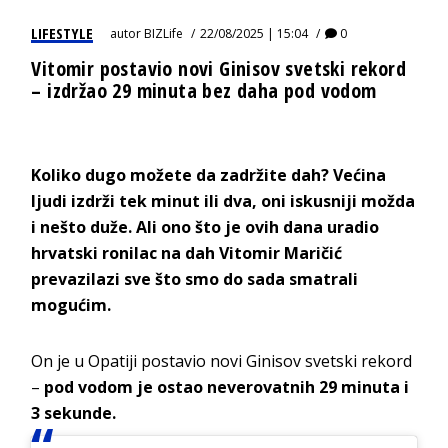
LIFESTYLE
autor
BIZLife
22/08/2025 | 15:04
0
Vitomir postavio novi Ginisov svetski rekord
– izdržao 29 minuta bez daha pod vodom
Koliko dugo možete da zadržite dah? Većina
ljudi izdrži tek minut ili dva, oni iskusniji možda
i nešto duže. Ali ono što je ovih dana uradio
hrvatski ronilac na dah Vitomir Maričić
prevazilazi sve što smo do sada smatrali
mogućim.
On je u Opatiji postavio novi Ginisov svetski rekord
–
pod vodom je ostao neverovatnih 29 minuta i
3 sekunde.