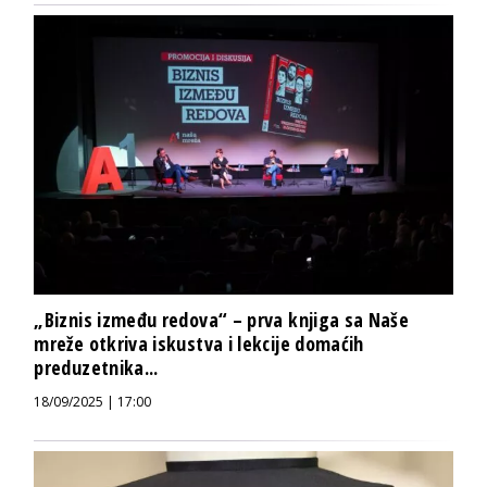
„Biznis između redova“ – prva knjiga sa Naše
mreže otkriva iskustva i lekcije domaćih
preduzetnika...
18/09/2025 | 17:00