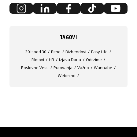
TAGOVI
30 Ispod 30
Bitno
Bizbendovi
Easy Life
Filmovi
HR
Izjava Dana
Odrzime
Poslovne Vesti
Putovanja
Važno
Wannabe
Webmind