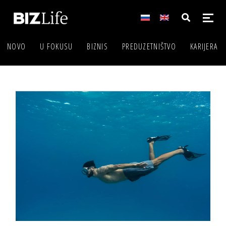
NOVO
U FOKUSU
BIZNIS
PREDUZETNIŠTVO
KARIJERA