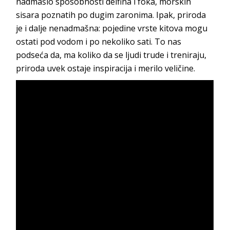
nadmašio sposobnosti delfina i foka, morskih
sisara poznatih po dugim zaronima. Ipak, priroda
je i dalje nenadmašna: pojedine vrste kitova mogu
ostati pod vodom i po nekoliko sati. To nas
podseća da, ma koliko da se ljudi trude i treniraju,
priroda uvek ostaje inspiracija i merilo veličine.