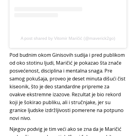
A post shared by Vitomir Maričić (@maverick2go)
Pod budnim okom Ginisovih sudija i pred publikom
od oko stotinu ljudi, Maričić je pokazao šta znače
posvećenost, disciplina i mentalna snaga. Pre
samog pokušaja, proveo je deset minuta dišući čist
kiseonik, što je deo standardne pripreme za
ovakve ekstremne izazove. Rezultat je bio rekord
koji je šokirao publiku, ali i stručnjake, jer su
granice ljudske izdržljivosti pomerene na potpuno
novi nivo.
Njegov podvig je tim veći ako se zna da je Maričić