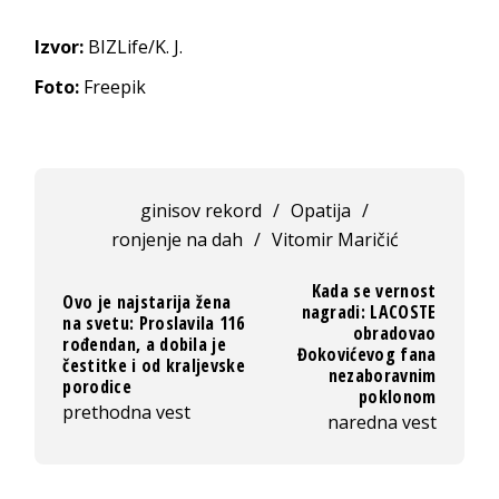
Izvor:
BIZLife/K. J.
Foto:
Freepik
ginisov rekord
/
Opatija
/
ronjenje na dah
/
Vitomir Maričić
Kada se vernost
Ovo je najstarija žena
nagradi: LACOSTE
na svetu: Proslavila 116
obradovao
rođendan, a dobila je
Đokovićevog fana
čestitke i od kraljevske
nezaboravnim
porodice
poklonom
prethodna vest
naredna vest