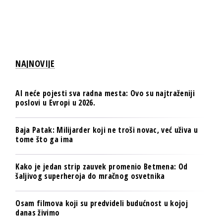
NAJNOVIJE
AI neće pojesti sva radna mesta: Ovo su najtraženiji
poslovi u Evropi u 2026.
Baja Patak: Milijarder koji ne troši novac, već uživa u
tome što ga ima
Kako je jedan strip zauvek promenio Betmena: Od
šaljivog superheroja do mračnog osvetnika
Osam filmova koji su predvideli budućnost u kojoj
danas živimo